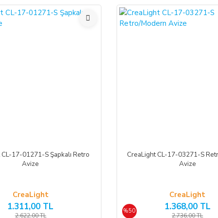
%50
t CL-17-01271-S Şapkalı Retro
CreaLight CL-17-03271-S Ret
Avize
Avize
CreaLight
CreaLight
1.311,00 TL
1.368,00 TL
%50
2.622,00 TL
2.736,00 TL