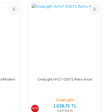
%50
ro/Modern
CreaLight AH17-02071 Retro Avize
CreaLight
1.638,75 TL
%50
3.277,50 TL