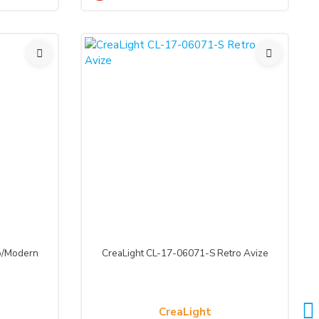
%50
o/Modern
CreaLight CL-17-06071-S Retro Avize
CreaLight