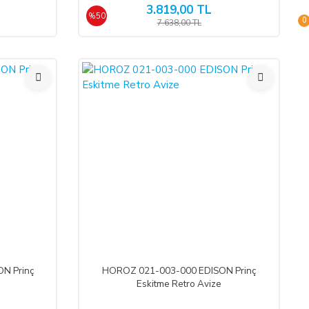
3.819,00 TL
%50
0
7.638,00 TL
%55
N Prinç
HOROZ 021-003-000 EDISON Prinç
Eskitme Retro Avize