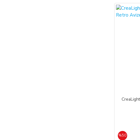
%50
CreaLigh
%50