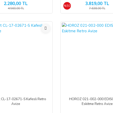
2.280,00 TL
3.819,00 TL
%50
4.560,00 TL
7.638,00 TL
%55
t CL-17-02671-S Kafesli Retro
HOROZ 021-002-000 EDISO
Avize
Eskitme Retro Avize