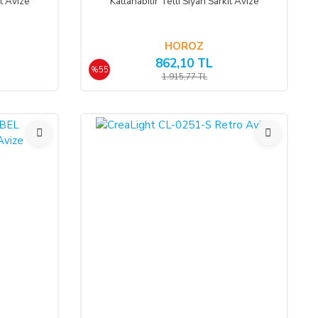
ıt Avize
Katlanabilir Telli Siyah Sarkıt Avize
HOROZ
862,10 TL
%55
1.915,77 TL