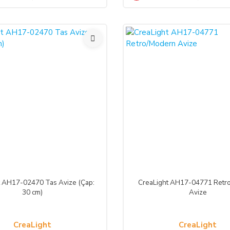
%50
t AH17-02470 Tas Avize (Çap:
CreaLight AH17-04771 Retr
30 cm)
Avize
CreaLight
CreaLight