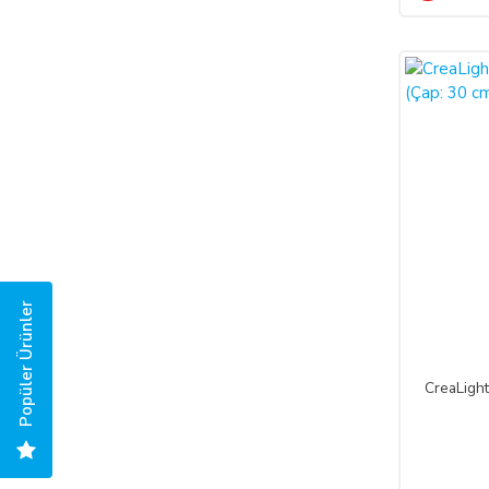
%50
Popüler Ürünler
CreaLigh