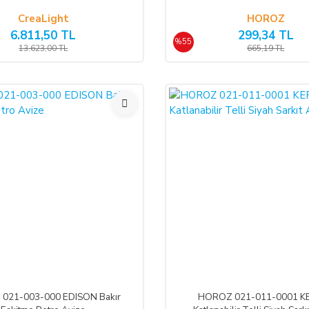
CreaLight
HOROZ
6.811,50 TL
299,34 TL
%55
13.623,00 TL
665,19 TL
%55
021-003-000 EDISON Bakır
HOROZ 021-011-0001 K