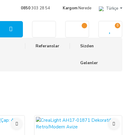
0850
303 28 54
Kargom
Nerede
Türkçe
0
Referanslar
Sizden
Gelenler
%50