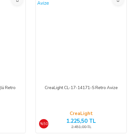
lü Retro
CreaLight CL-17-14171-S Retro Avize
CreaLight
1.225,50 TL
%50
2.451,00 TL