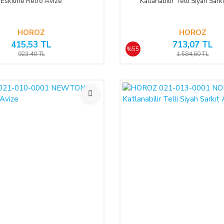
Eskitme Retro Avize
Katlanabilir Telli Siyah Sark
HOROZ
HOROZ
415,53 TL
713,07 TL
%55
923,40 TL
1.584,60 TL
%55