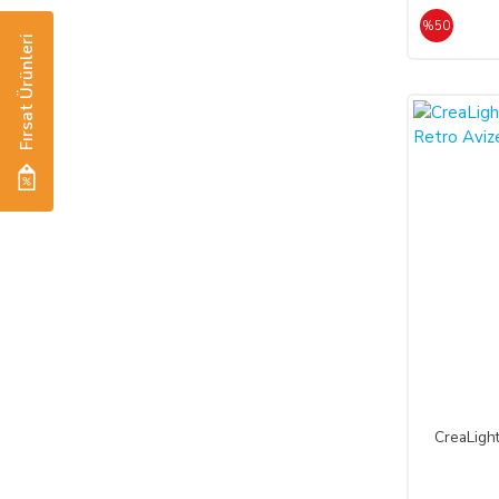
%50
Fırsat Ürünleri
%50
CreaLigh