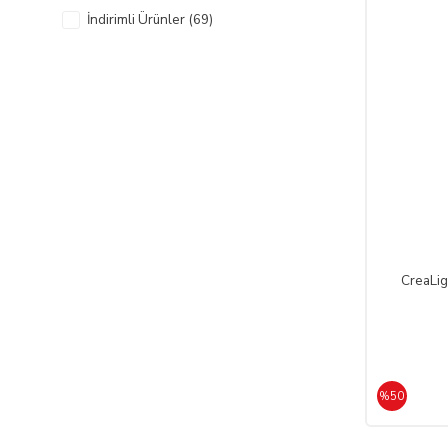
İndirimli Ürünler (69)
CreaLi
%50