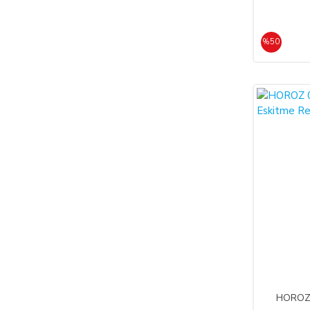
%50
%55
HOROZ 