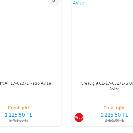
ght AH17-02871 Retro Avize
CreaLight CL-17-03171-S Üç
Avize
CreaLight
CreaLight
1.225,50 TL
1.225,50 TL
%50
2.451,00 TL
2.451,00 TL