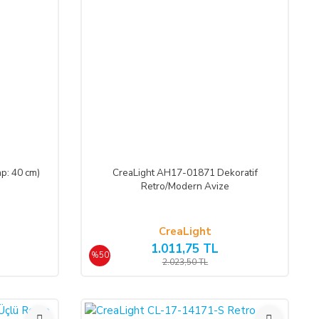
p: 40 cm)
CreaLight AH17-01871 Dekoratif
Retro/Modern Avize
CreaLight
1.011,75 TL
%50
2.023,50 TL
%50