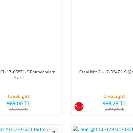
t CL-17-05871-S Retro/Modern
CreaLight CL-17-02471-S (Ça
Avize
CreaLight
CreaLight
969,00 TL
983,25 TL
%50
1.938,00 TL
1.966,50 TL
%50