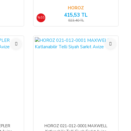
HOROZ
415,53 TL
%55
923,40 TL
%55
EPLER
HOROZ 021-012-0001 MAXWELL