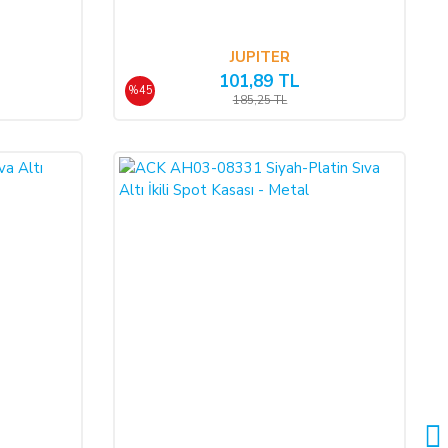
JUPITER
101,89 TL
%45
185,25 TL
%50