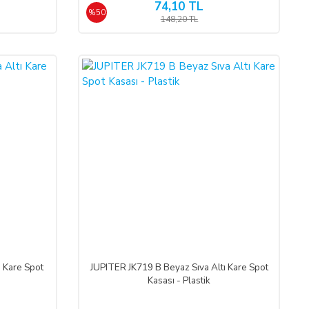
74,10 TL
%50
148,20 TL
%45
ı Kare Spot
JUPITER JK719 B Beyaz Sıva Altı Kare Spot
Kasası - Plastik