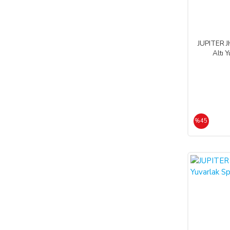
JUPITER J
Altı 
%45
%45