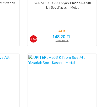
tı Yuvarlak
ACK AH03-08331 Siyah-Platin Sıva Altı
İkili Spot Kasası - Metal
ACK
148,20 TL
%50
296,40 TL
%45