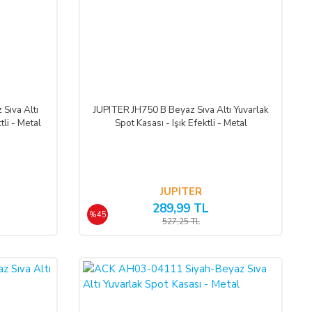
Sıva Altı
JUPITER JH750 B Beyaz Sıva Altı Yuvarlak
tli - Metal
Spot Kasası - Işık Efektli - Metal
JUPITER
289,99 TL
%45
527,25 TL
%50