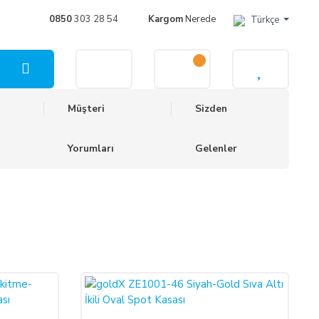
0850
303 28 54
Kargom
Nerede
Türkçe
Müşteri
Sizden
Yorumları
Gelenler
%47