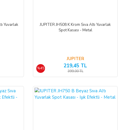
tı Yuvarlak
JUPITER JH508 K Krom Sıva Altı Yuvarlak
Spot Kasası - Metal
JUPITER
219,45 TL
%45
399,00 TL
%45