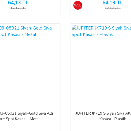
64,13 TL
64,13 TL
%50
128,25 TL
128,25 TL
%45
-08021 Siyah-Gold Sıva Altı
JUPITER JK719 S Siyah Sıva Alt
are Spot Kasası - Metal
Kasası - Plastik