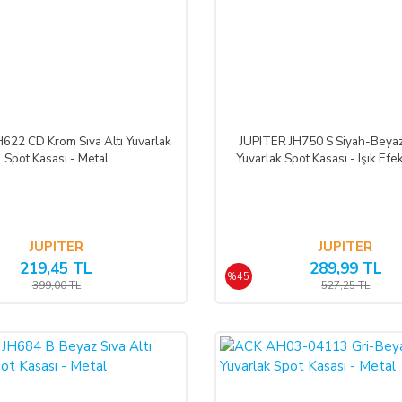
622 CD Krom Sıva Altı Yuvarlak
JUPITER JH750 S Siyah-Beyaz 
Spot Kasası - Metal
Yuvarlak Spot Kasası - Işık Efek
JUPITER
JUPITER
219,45 TL
289,99 TL
%45
399,00 TL
527,25 TL
%50