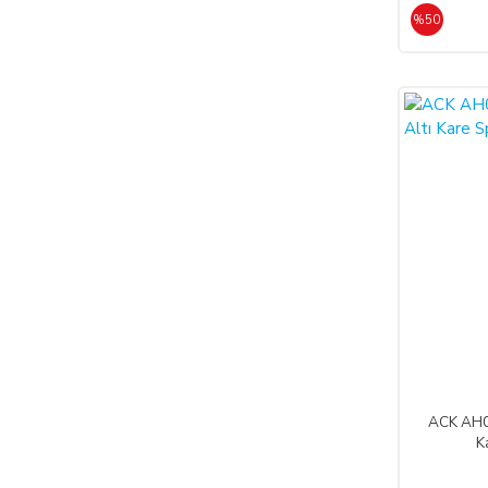
%50
%50
ACK AH03
K