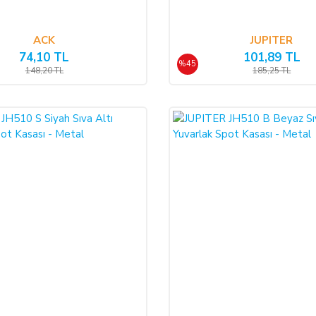
ACK
JUPITER
74,10 TL
101,89 TL
%45
148,20 TL
185,25 TL
%45