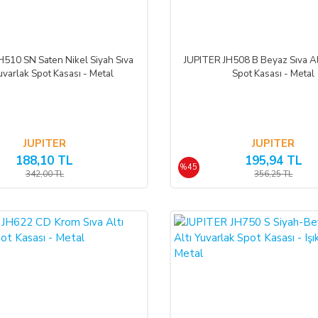
H510 SN Saten Nikel Siyah Sıva
JUPITER JH508 B Beyaz Sıva Al
Yuvarlak Spot Kasası - Metal
Spot Kasası - Metal
JUPITER
JUPITER
188,10 TL
195,94 TL
%45
342,00 TL
356,25 TL
%45