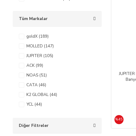
Tüm Markalar
goldX (189)
MOLLED (147)
JUPITER (105)
ACK (99)
JUPITER 
NOAS (51)
Banyo
CATA (46)
K2 GLOBAL (44)
YCL (44)
Braytron (31)
%45
HOROZ (24)
Diğer Filtreler
HELIOS (19)