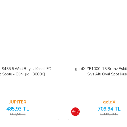
LS455 5 Watt Beyaz Kasa LED
goldX ZE1000-15 Bronz Eski
 Spotu - Gün Işığı (3000K)
Sıva Altı Oval Spot Kas
JUPITER
goldX
485,93 TL
709,94 TL
%47
883,50 TL
1.339,50 TL