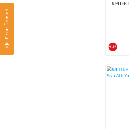
JUPITER J
Fırsat Ürünleri
%45
%45