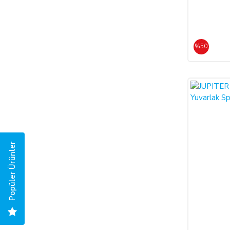
%50
%45
Popüler Ürünler