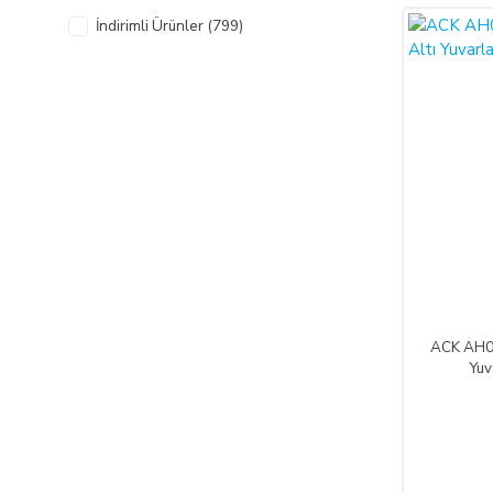
İndirimli Ürünler (799)
%50
ACK AH03
Yuv