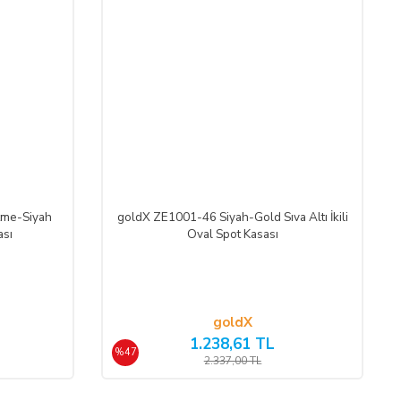
tme-Siyah
goldX ZE1001-46 Siyah-Gold Sıva Altı İkili
ası
Oval Spot Kasası
goldX
1.238,61 TL
%47
2.337,00 TL