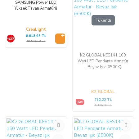
SAMSUNG Power LED
Yüksek Tavan Armatürü
Tükendi
CreaLight
6.618,93 TL
%37
10.506,24 TL
K2 GLOBAL KES141 100
Watt LED Pendante Armatür
- Beyaz Işık (6500K)
K2 GLOBAL
712,22 TL
%49
1.396,50 TL
%49
%49