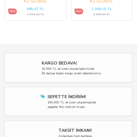
K2 GLOBAL
K2 GLOBAL
985,47 TL
1.308,15 TL
%49
%49
1.932,30 TL
2.565,00 TL
KARGO BEDAVA!
10.000 TL ve üzeri alışverişlerinizde
30 desiye kadar kargo ücreti ödemezsiniz.
%
SEPETTE İNDİRİM!
100.000 TL ve üzeri alışverişlerde
sepette %2 indirim fırsatı.
TAKSİT İMKANI!
Anlaşmalı tüm kartlara