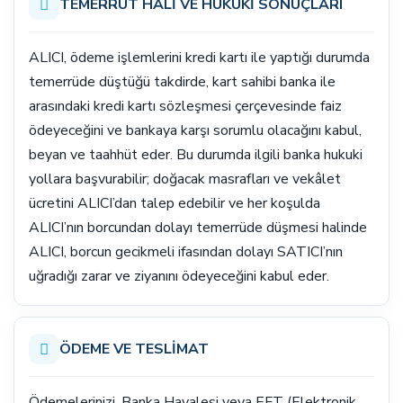
TEMERRÜT HALİ VE HUKUKİ SONUÇLARI
ALICI, ödeme işlemlerini kredi kartı ile yaptığı durumda
temerrüde düştüğü takdirde, kart sahibi banka ile
arasındaki kredi kartı sözleşmesi çerçevesinde faiz
ödeyeceğini ve bankaya karşı sorumlu olacağını kabul,
beyan ve taahhüt eder. Bu durumda ilgili banka hukuki
yollara başvurabilir; doğacak masrafları ve vekâlet
ücretini ALICI’dan talep edebilir ve her koşulda
ALICI’nın borcundan dolayı temerrüde düşmesi halinde
ALICI, borcun gecikmeli ifasından dolayı SATICI’nın
uğradığı zarar ve ziyanını ödeyeceğini kabul eder.
ÖDEME VE TESLİMAT
Ödemelerinizi, Banka Havalesi veya EFT (Elektronik