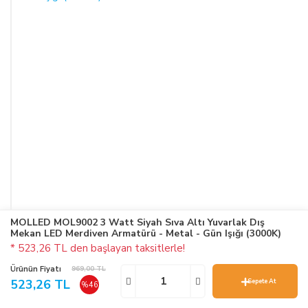
MOLLED MOL9002 3 Watt Siyah Sıva Altı Yuvarlak Dış
Mekan LED Merdiven Armatürü - Metal - Gün Işığı (3000K)
* 523,26 TL den başlayan taksitlerle!
Ürünün Fiyatı
969,00 TL
523,26 TL
Sepete At
%46