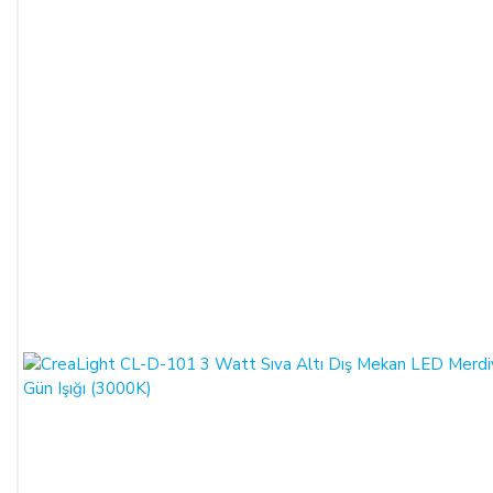
ödemelerinizde, siparişiniz sonunda kredi kartınızdan tutar
çekim işlemi gerçekleşecektir.