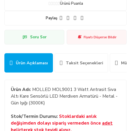
Ürünü Puanla
Paylaş
Soru Sor
Fiyatı Düşerse Bildir
Ürün Açıklaması
Taksit Seçenekleri
Müşt
Ürün Adı:
MOLLED MOL9001 3 Watt Antrasit Sıva
Altı Kare Sensörlü LED Merdiven Armatürü - Metal -
Gün Işığı (3000K)
Stok/Termin Durumu:
Stoklardaki anlık
değişimden dolayı sipariş vermeden önce
adet
belirterek
stok teyidi alınız.