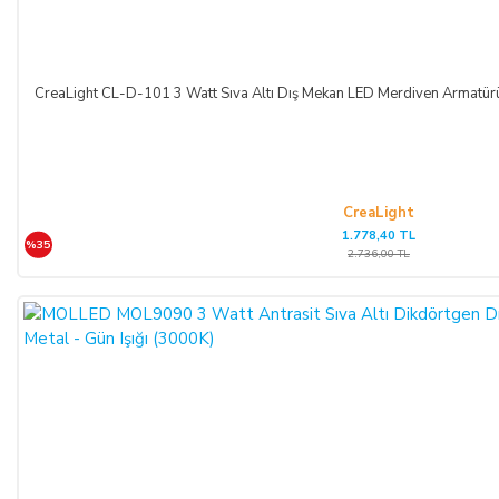
CreaLight CL-D-101 3 Watt Sıva Altı Dış Mekan LED Merdiven Armatürü 
CreaLight
1.778,40 TL
%35
2.736,00 TL