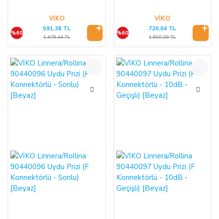
VİKO
VİKO
591,38 TL
720,04 TL
%60
%60
1.478,44 TL
1.800,09 TL
%60
%60