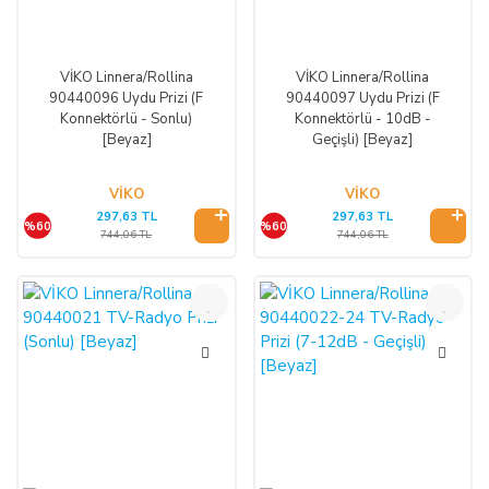
VİKO Linnera/Rollina
VİKO Linnera/Rollina
90440096 Uydu Prizi (F
90440097 Uydu Prizi (F
Konnektörlü - Sonlu)
Konnektörlü - 10dB -
[Beyaz]
Geçişli) [Beyaz]
VİKO
VİKO
297,63 TL
297,63 TL
%60
%60
744,06 TL
744,06 TL
%60
%60