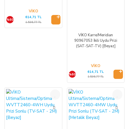
VİKO
614,71 TL
%60
1.536,77 TL
VİKO Karre/Meridian
90967053 İkili Uydu Prizi
(SAT-SAT-TV) [Beyaz]
VİKO
614,71 TL
%60
1.536,77 TL
%42
%42