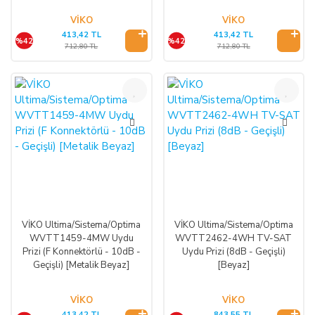
VİKO
VİKO
413,42 TL
413,42 TL
%42
%42
712,80 TL
712,80 TL
%42
%42
VİKO Ultima/Sistema/Optima
VİKO Ultima/Sistema/Optima
WVTT1459-4MW Uydu
WVTT2462-4WH TV-SAT
Prizi (F Konnektörlü - 10dB -
Uydu Prizi (8dB - Geçişli)
Geçişli) [Metalik Beyaz]
[Beyaz]
VİKO
VİKO
413,42 TL
843,55 TL