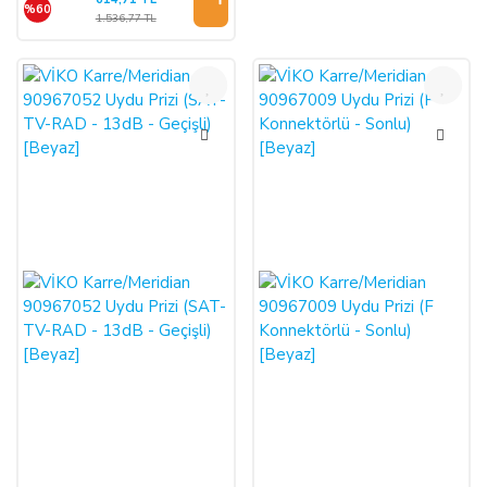
%60
1.536,77 TL
%60
%60