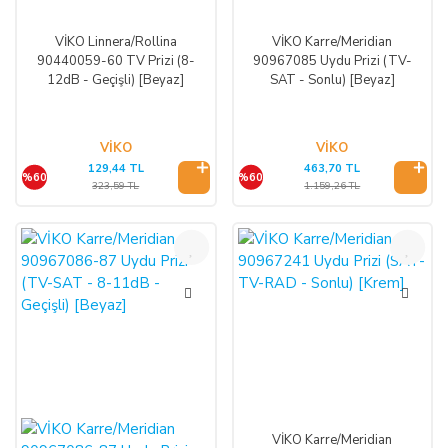
VİKO Linnera/Rollina
VİKO Karre/Meridian
90440059-60 TV Prizi (8-
90967085 Uydu Prizi (TV-
12dB - Geçişli) [Beyaz]
SAT - Sonlu) [Beyaz]
VİKO
VİKO
129,44 TL
463,70 TL
%60
%60
323,59 TL
1.159,26 TL
%60
%60
VİKO Karre/Meridian