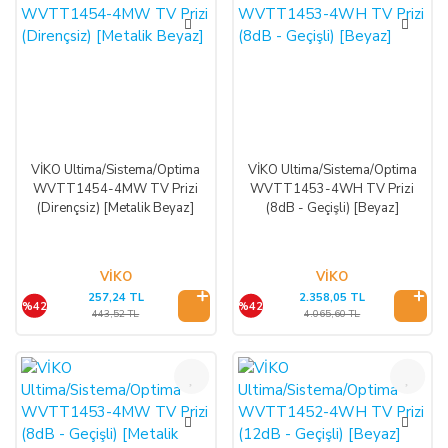
VİKO Ultima/Sistema/Optima
VİKO Ultima/Sistema/Optima
WVTT1454-4MW TV Prizi
WVTT1453-4WH TV Prizi
(Dirençsiz) [Metalik Beyaz]
(8dB - Geçişli) [Beyaz]
VİKO
VİKO
257,24 TL
2.358,05 TL
%42
%42
443,52 TL
4.065,60 TL
%42
%42