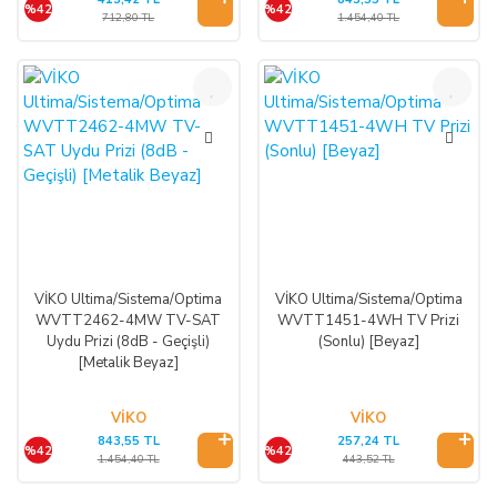
%42
%42
712,80 TL
1.454,40 TL
%42
%42
VİKO Ultima/Sistema/Optima
VİKO Ultima/Sistema/Optima
WVTT2462-4MW TV-SAT
WVTT1451-4WH TV Prizi
Uydu Prizi (8dB - Geçişli)
(Sonlu) [Beyaz]
[Metalik Beyaz]
VİKO
VİKO
843,55 TL
257,24 TL
%42
%42
1.454,40 TL
443,52 TL