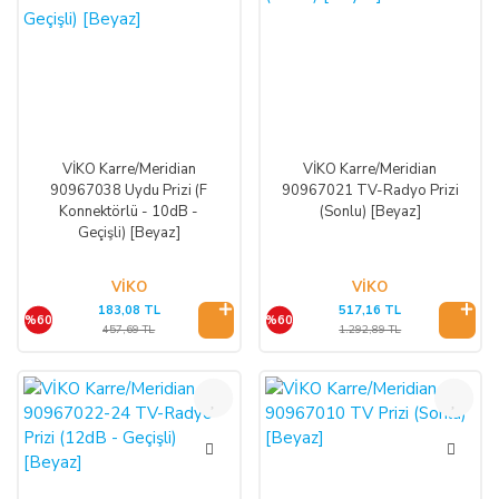
VİKO Karre/Meridian
VİKO Karre/Meridian
90967038 Uydu Prizi (F
90967021 TV-Radyo Prizi
Konnektörlü - 10dB -
(Sonlu) [Beyaz]
Geçişli) [Beyaz]
VİKO
VİKO
183,08 TL
517,16 TL
%60
%60
457,69 TL
1.292,89 TL
%60
%60