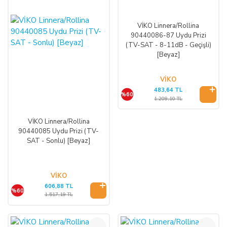
VİKO Linnera/Rollina
90440086-87 Uydu Prizi
(TV-SAT - 8-11dB - Geçişli)
[Beyaz]
VİKO
483,64 TL
%60
1.209,10 TL
VİKO Linnera/Rollina
90440085 Uydu Prizi (TV-
SAT - Sonlu) [Beyaz]
VİKO
606,88 TL
%60
1.517,19 TL
%60
%60