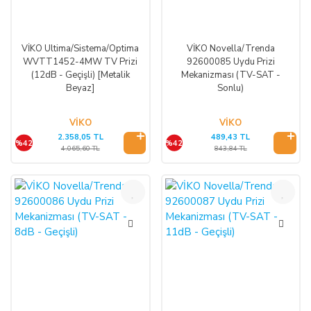
VİKO Ultima/Sistema/Optima
VİKO Novella/Trenda
WVTT1452-4MW TV Prizi
92600085 Uydu Prizi
(12dB - Geçişli) [Metalik
Mekanizması (TV-SAT -
Beyaz]
Sonlu)
VİKO
VİKO
2.358,05 TL
489,43 TL
%42
%42
4.065,60 TL
843,84 TL
%42
%42