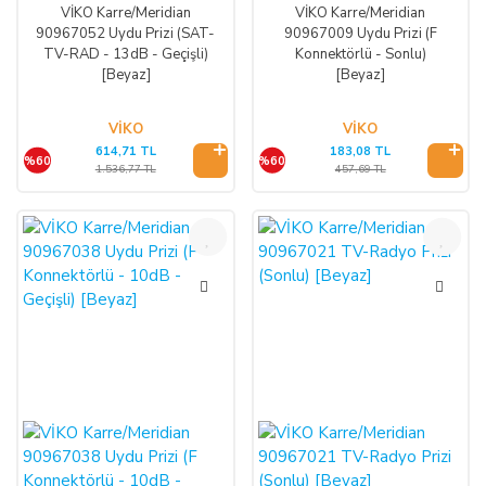
VİKO Karre/Meridian
VİKO Karre/Meridian
90967052 Uydu Prizi (SAT-
90967009 Uydu Prizi (F
TV-RAD - 13dB - Geçişli)
Konnektörlü - Sonlu)
[Beyaz]
[Beyaz]
VİKO
VİKO
614,71 TL
183,08 TL
%60
%60
1.536,77 TL
457,69 TL
%60
%60