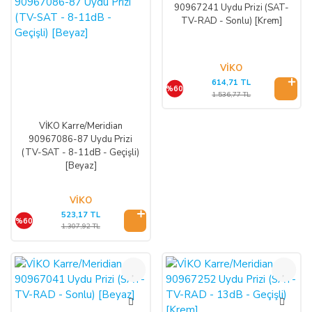
90967241 Uydu Prizi (SAT-
TV-RAD - Sonlu) [Krem]
VİKO
614,71 TL
%60
1.536,77 TL
VİKO Karre/Meridian
90967086-87 Uydu Prizi
(TV-SAT - 8-11dB - Geçişli)
[Beyaz]
VİKO
523,17 TL
%60
1.307,92 TL
%60
%60