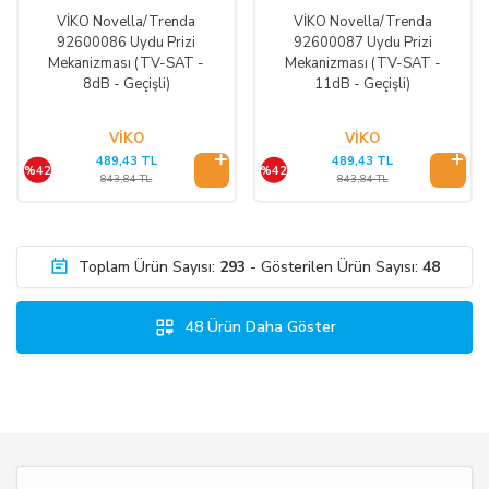
VİKO Novella/Trenda
VİKO Novella/Trenda
92600086 Uydu Prizi
92600087 Uydu Prizi
Mekanizması (TV-SAT -
Mekanizması (TV-SAT -
8dB - Geçişli)
11dB - Geçişli)
VİKO
VİKO
489,43 TL
489,43 TL
%42
%42
843,84 TL
843,84 TL
Toplam Ürün Sayısı:
293
- Gösterilen Ürün Sayısı:
48
48 Ürün Daha Göster