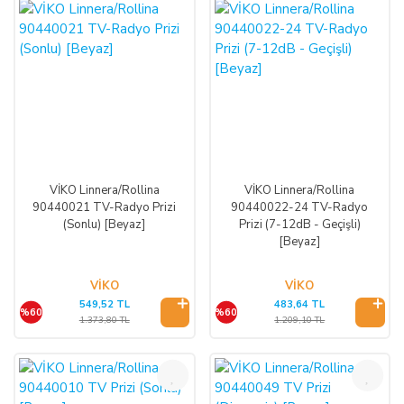
VİKO Linnera/Rollina
VİKO Linnera/Rollina
90440021 TV-Radyo Prizi
90440022-24 TV-Radyo
(Sonlu) [Beyaz]
Prizi (7-12dB - Geçişli)
[Beyaz]
VİKO
VİKO
549,52 TL
483,64 TL
%60
%60
1.373,80 TL
1.209,10 TL
%60
%60