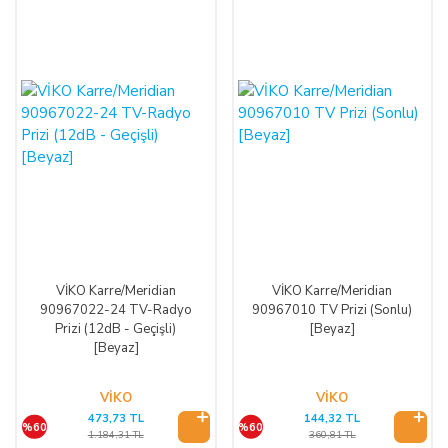
VİKO Karre/Meridian
VİKO Karre/Meridian
90967022-24 TV-Radyo
90967010 TV Prizi (Sonlu)
Prizi (12dB - Geçişli)
[Beyaz]
[Beyaz]
VİKO
VİKO
473,73 TL
144,32 TL
%60
%60
1.184,31 TL
360,81 TL