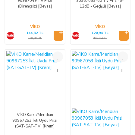
90967049 TV Prizi
90967059-60 TV Prizi (8-
(Dirençsiz) [Beyaz]
12dB - Geçişli) [Beyaz]
VİKO
VİKO
144,32 TL
120,94 TL
%60
%60
360,81 TL
302,34 TL
%60
%60
VİKO Karre/Meridian
90967253 İkili Uydu Prizi
(SAT-SAT-TV) [Krem]