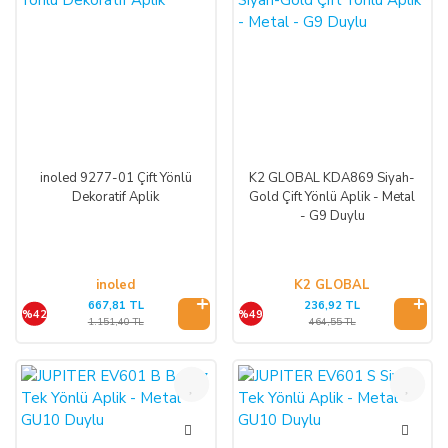
inoled 9277-01 Çift Yönlü
K2 GLOBAL KDA869 Siyah-
Dekoratif Aplik
Gold Çift Yönlü Aplik - Metal
- G9 Duylu
inoled
K2 GLOBAL
667,81 TL
236,92 TL
%42
%49
1.151,40 TL
464,55 TL
%45
%45