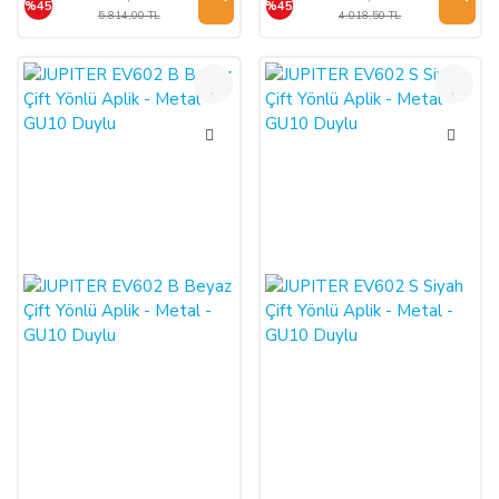
%45
%45
5.814,00 TL
4.018,50 TL
%45
%45