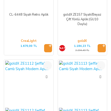
CL-6448 Siyah Retro Aplik
goldX ZE157 Siyah/Beyaz
Çift Yönlü Aplik (GU10
Duylu)
CreaLight
goldX
1.670,00 TL
1.184,23 TL
%47
2.234,40 TL
%47
%47