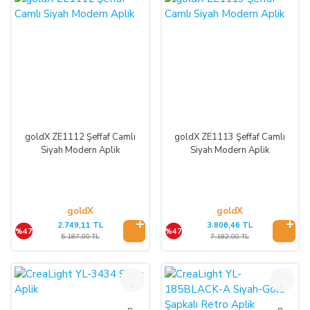
goldX ZE1112 Şeffaf Camlı
goldX ZE1113 Şeffaf Camlı
Siyah Modern Aplik
Siyah Modern Aplik
goldX
goldX
2.749,11 TL
3.806,46 TL
%47
%47
5.187,00 TL
7.182,00 TL