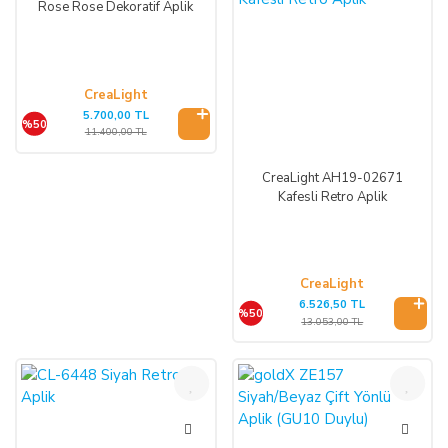
Rose Rose Dekoratif Aplik
CreaLight
5.700,00 TL
%50
11.400,00 TL
CreaLight AH19-02671
Kafesli Retro Aplik
CreaLight
6.526,50 TL
%50
13.053,00 TL
%47