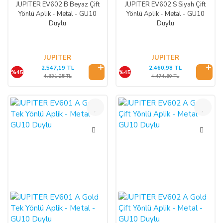
JUPITER EV602 B Beyaz Çift
JUPITER EV602 S Siyah Çift
Yönlü Aplik - Metal - GU10
Yönlü Aplik - Metal - GU10
Duylu
Duylu
JUPITER
JUPITER
2.547,19 TL
2.460,98 TL
%45
%45
4.631,25 TL
4.474,50 TL
%45
%45