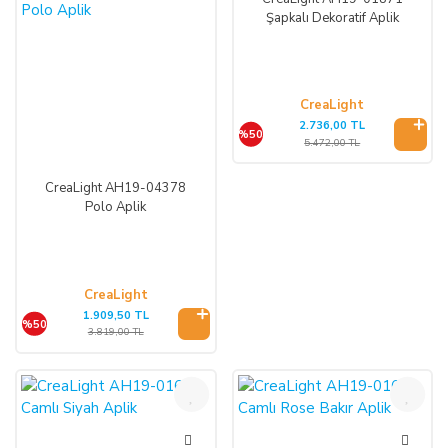
Şapkalı Dekoratif Aplik
CreaLight
2.736,00 TL
%50
5.472,00 TL
CreaLight AH19-04378
Polo Aplik
CreaLight
1.909,50 TL
%50
3.819,00 TL
%50
%50