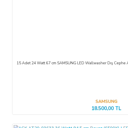
ÖNGÖRÜLEMEYEN SEBEPLERLE ÜRÜN SÜRESİNDE TE
SATICI’nın öngöremeyeceği mücbir sebepler oluşursa ve ürün süres
dek teslimatın ertelenmesini talep edebilir. ALICI siparişi iptal
ve iptal ederse, bu iptalden itibaren yine 14 gün içinde ürün bede
ALICININ ÜRÜNÜ KONTROL ETME YÜKÜMLÜLÜĞÜ:
15 Adet 24 Watt 67 cm SAMSUNG LED Wallwasher Dış Cephe Ayd
ALICI, sözleşme konusu mal/hizmeti teslim almadan önce muayene
hasarsız ve sağlam olduğu kabul edilecektir. ALICI, teslimden
edilmelidir.
CAYMA HAKKI:
SAMSUNG
ALICI; satın aldığı ürünün kendisine veya gösterdiği adresteki k
18.500,00 TL
hukuki ve cezai sorumluluk üstlenmeksizin ve hiçbir gerekçe gös