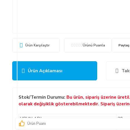
Ürün Karşılaştır
Ürünü Puanla
Paylaş
Ürün Açıklaması
Tak
Stok/Termin Durumu:
Bu ürün, sipariş üzerine üret
olarak değişiklik gösterebilmektedir. Sipariş üzeri
ÜRÜN ADI
20 cm
Ürün Puanı
ÜRÜN KODU
CL-W