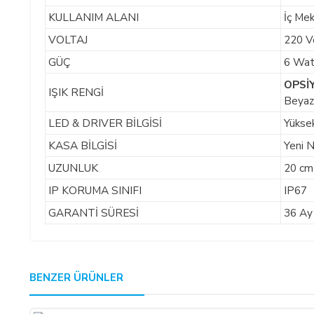
KULLANIM ALANI
İç Me
VOLTAJ
220 V
GÜÇ
6 Wat
OPSİ
IŞIK RENGİ
Beyaz 
LED & DRIVER BİLGİSİ
Yükse
KASA BİLGİSİ
Yeni N
UZUNLUK
20 cm
IP KORUMA SINIFI
IP67
GARANTİ SÜRESİ
36 Ay
GENEL:
BENZER ÜRÜNLER
Kullanmakta olduğunuz web sitesi üzerinden elektronik ortamda sip