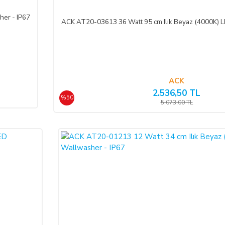
er - IP67
ACK AT20-03613 36 Watt 95 cm Ilık Beyaz (4000K) L
de edilmek istenen ürünün faturası kurumsal ise, iade ederken kurumun düzenlem
RASI kesilmediği takdirde tamamlanamayacaktır.)
rt aksesuarları ile birlikte eksiksiz ve hasarsız olarak teslim edilmesi gerekmek
ACK
2.536,50 TL
%50
5.073,00 TL
 geç 10 (on) günlük süre içerisinde toplam bedeli ve ALICI’yı borç altına 
e bir azalma olursa veya iade imkânsızlaşırsa ALICI kusuru oranında SATICI
ebiyle meydana gelen değişiklik ve bozulmalardan ALICI sorumlu değildir.
nen kampanya limit tutarının altına düşülmesi halinde kampanya kapsamında fay
ifasına başlanan
hizmetlere ilişkin cayma hakkının kullanılması Yönetmelik ge