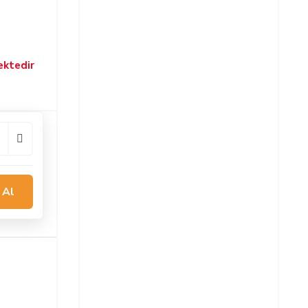
ektedir
 Al