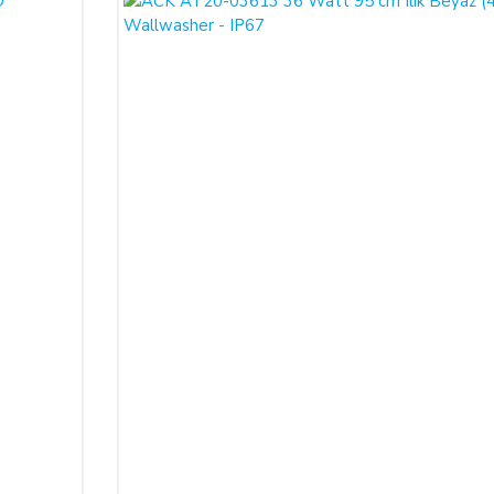
İŞİM BİLGİLERİ:
 Sistemleri LTD. ŞTİ.
 No:39 A Blok D:103 PK: 54050, Serdivan/SAKARYA
.com
leşmenin imzalandığı tarihten itibaren başlar. Cayma hakkı süresi sona ermed
 aittir.
e SATICI' ya iadeli taahhütlü posta, faks veya e-posta ile yazılı bildirimd
 olması şarttır.