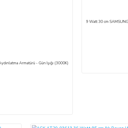
SLİM EDİLEMEZ İSE:
9 Watt 30 cm SAMSUNG
inde teslim edilemez ise, durum ALICI’ya bildirilir. Alıcı, siparişin iptalin
 ederse; ödemeyi nakit ile yapmış ise iptalinden itibaren 14 gün içinde kendisine
li bankaya iade edilir, ancak bankanın ALICI'nın hesabına 2-3 hafta içerisinde a
ınlatma Armatürü - Gün Işığı (3000K)
 edecek; ezik, kırık, ambalajı yırtılmış vb. hasarlı ve ayıplı mal/hizmeti ka
 sonra mal/hizmeti özenle korunmak zorundadır. Cayma hakkı kullanılacaksa 
işi/kuruluşa teslim tarihinden itibaren 14 (on dört) gün içerisinde, SATICI’ya
termeksizin malı reddederek sözleşmeden cayma hakkını kullanabilir.