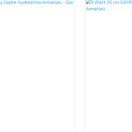
larak 6502 sayılı Tüketicinin Korunması Hakkında Kanun ve Mesafeli Sözleşmele
Yorum Yaz
necektir.
dı ile alıcının gösterdiği adresteki kişi ve/veya kuruluşa teslim edilir. Bu
un ve varsa garanti belgesi, kullanım kılavuzu gibi belgelerle teslim edilmek zor
satıcı bu durumu öğrendiğinden itibaren 3 gün içinde yazılı olarak alıcıya 
a iptal ederse, SATICI'nın ürünü teslim yükümlülüğü sona erer.
 ALIŞVERİŞLER:
ının yetkisiz kişiler tarafından haksız olarak kullanıldığı tespit edilirse ve
isinde nakliye gideri SATICI’ya ait olacak şekilde SATICI’ya iade etmek zor