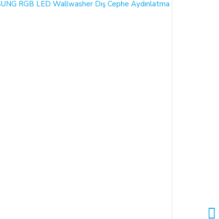
r Yönetmeliği (RG: 27.11.2014/29188) hükümleri ile yürürlükteki
 süre içinde ürün teslim edilmez ise, ALICILAR sözleşmeyi sona
undadır.
bu durumu bildirmek zorundadır. 14 gün içinde de toplam bedel
 satılan ürün bedeli ilgili banka veya finans kuruluşu tarafından
undadır.