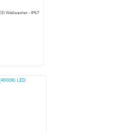
ED Wallwasher - IP67
iş olduğu iade faturası ile birlikte gönderilmesi gerekmektedir.
tedir.
sokan belgeleri ALICI’ ya iade etmek ve 20 (yirmi) günlük süre
’nın zararlarını tazmin etmekle yükümlüdür. Ancak cayma hakkı
dalanılan indirim miktarı iptal edilir.
reği mümkün değildir. Yani, ALICI'nın siparişi üzerine üretilen