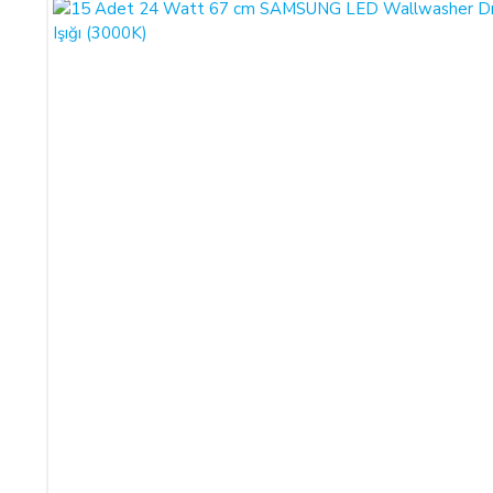
ALICILAR, satın aldıkları ürünün satış ve teslimi ile ilgili o
diğer yasalara tabidir.
Ürün sevkiyat masrafı olan kargo ücretleri alıcılar tarafından öde
Satın alınan her bir ürün, 30 günlük yasal süreyi aşmamak kay
erdirebilir.
Satın alınan ürün, eksiksiz ve siparişte belirtilen niteliklere uyg
Satın alınan ürünün satılmasının imkânsızlaşması durumunda, 
ALICI’ya iade edilmek zorundadır.
SATIN ALINAN ÜRÜN BEDELİ ÖDENMEZ İSE:
ALICI, satın aldığı ürün bedelini ödemez veya banka kayıtlarınd
KREDİ KARTININ YETKİSİZ KULLANIMI İLE YAPILAN
Ürün teslim edildikten sonra, ALICI'nın ödeme yaptığı kredi kart
SATICI'ya ödenmez ise, ALICI, sözleşme konusu ürünü 3 gün içer