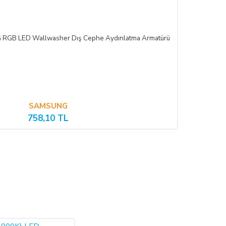
 RGB LED Wallwasher Dış Cephe Aydınlatma Armatürü
i, ürünün benzeri ile değiştirilmesini veya engel ortadan kalkana
 nakden bu ücret ödenir. ALICI, ödemeyi kredi kartı ile yapmış ise
ktarması olasıdır.
SAMSUNG
rgo şirketinden teslim almayacaktır. Teslim alınan mal/hizmetin
758,10 TL
mal/hizmet kullanılmamalıdır ve ürünle birlikte fatura da iade
 aşağıdaki iletişim bilgileri üzerinden bildirmek şartıyla hiçbir