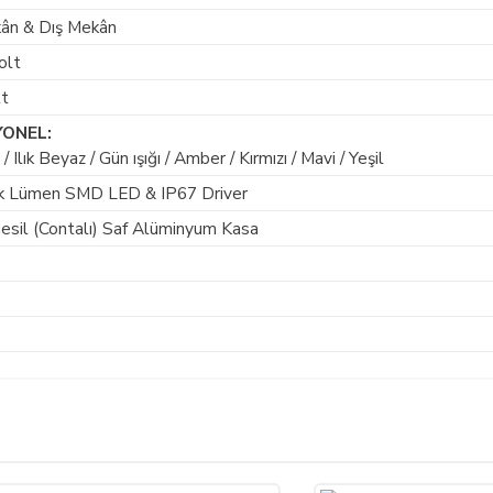
kân & Dış Mekân
olt
t
YONEL:
/ Ilık Beyaz / Gün ışığı / Amber / Kırmızı / Mavi / Yeşil
k Lümen SMD LED & IP67 Driver
esil (Contalı) Saf Alüminyum Kasa
Bu ürüne ilk yorumu siz yapın!
ariş verdiğiniz takdirde, size sunulan ön bilgilendirme formunu ve mesafeli sa