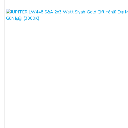
koşulda ALICI’nın borcundan dolayı temerrüde düşmesi
halinde, ALICI, borcun gecikmeli ifasından dolayı SATICI’nın
uğradığı zarar ve ziyanını ödeyeceğini kabul eder.
ÖDEME VE TESLİMAT:
Ödemelerinizi, Banka Havalesi veya EFT (Elektronik Fon
Transferi) yolu ile
LIGHT STORE AYDINLATMA
SİSTEMLERİ LTD. ŞTİ.
hesap adlı
TR42 0020 5000 0971
2352 8000 01 IBAN nolu Kuveyt Türk Katılım Bankası
(TL)
hesabımıza yapabilirsiniz.
Sitemiz üzerinden kredi kartlarınız ile, online tek ödeme veya
online taksit imkânlarından yararlanabilirsiniz. Online
ödemelerinizde, siparişiniz sonunda kredi kartınızdan tutar
çekim işlemi gerçekleşecektir.