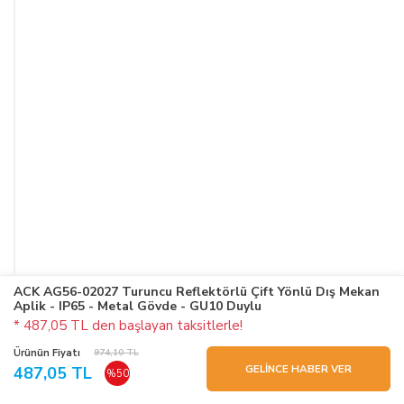
ACK AG56-02027 Turuncu Reflektörlü Çift Yönlü Dış Mekan
Aplik - IP65 - Metal Gövde - GU10 Duylu
* 487,05 TL den başlayan taksitlerle!
Ürünün Fiyatı
974,10 TL
GELİNCE HABER VER
487,05 TL
%50