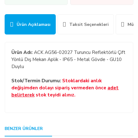
Ürün Açıklaması
Taksit Seçenekleri
Müşt
Ürün Adı:
ACK AG56-02027 Turuncu Reflektörlü Çift
Yönlü Dış Mekan Aplik - IP65 - Metal Gövde - GU10
Duylu
Stok/Termin Durumu:
Stoklardaki anlık
değişimden dolayı sipariş vermeden önce
adet
belirterek
stok teyidi alınız.
GENEL:
BENZER ÜRÜNLER
Bu ürüne ilk yorumu siz yapın!
Kullanmakta olduğunuz web sitesi üzerinden elektronik