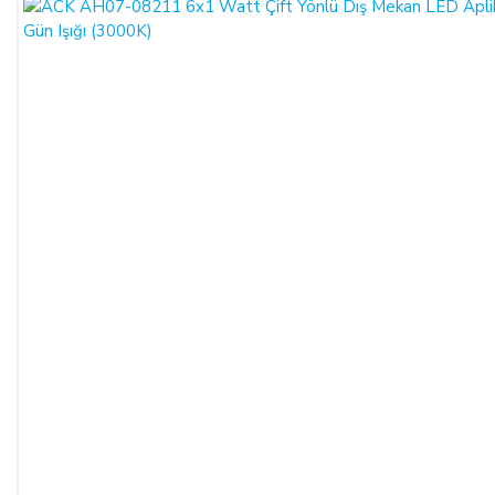
Adı/Unvanı
:
LIGHT STORE Aydınlatma Sistemleri LTD.
ŞTİ.
Adresi
:
İstiklal Mh. Keten Sk. No:39 A Blok D:103 PK:
54050, Serdivan/SAKARYA
E-Posta
:
info@aydinlatmamekani.com
Adresi
Telefon No
:
0850 303 28 54
CAYMA HAKKININ SÜRESİ:
ALICI, satın aldığı eğer bir hizmet ise, bu 14 günlük süre
sözleşmenin imzalandığı tarihten itibaren başlar. Cayma hakkı
süresi sona ermeden önce, tüketicinin onayı ile hizmetin ifasına
başlanan hizmet sözleşmelerinde cayma hakkı kullanılamaz.
Cayma hakkının kullanımından kaynaklanan masraflar