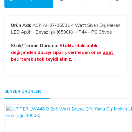
Ürün Adı:
ACK AH07-05031 4 Watt Siyah Dış Mekan
LED Aplik - Beyaz Işık (6500K) - IP44 - PC Gövde
Stok/Termin Durumu:
Stoklardaki anlık
değişimden dolayı sipariş vermeden önce
adet
belirterek
stok teyidi alınız.
GENEL:
BENZER ÜRÜNLER
Bu ürüne ilk yorumu siz yapın!
Kullanmakta olduğunuz web sitesi üzerinden elektronik
ortamda sipariş verdiğiniz takdirde, size sunulan ön
Yorum Yaz
bilgilendirme formunu ve mesafeli satış sözleşmesini kabul
etmiş sayılırsınız.
ALICILAR, satın aldıkları ürünün satış ve teslimi ile ilgili