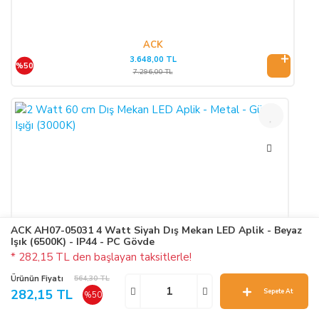
ACK
3.648,00 TL
%50
7.296,00 TL
ACK AH07-05031 4 Watt Siyah Dış Mekan LED Aplik - Beyaz
Işık (6500K) - IP44 - PC Gövde
* 282,15 TL den başlayan taksitlerle!
Ürünün Fiyatı
564,30 TL
282,15 TL
Sepete At
%50