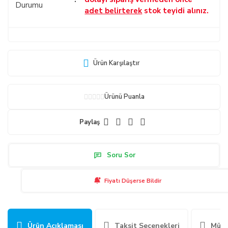
Durumu
adet belirterek
stok teyidi alınız.
Ürün Karşılaştır
Ürünü Puanla
Paylaş
Soru Sor
Fiyatı Düşerse Bildir
Ürün Açıklaması
Taksit Seçenekleri
Müşt