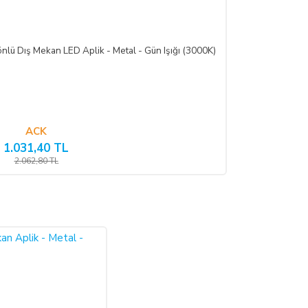
e bulunulması ve ürünün işbu sözleşmede düzenlenen "Cayma Hakkı
lü Dış Mekan LED Aplik - Metal - Gün Işığı (3000K)
iş olduğu iade faturası ile birlikte gönderilmesi gerekmektedir.
ACK
tedir.
1.031,40 TL
2.062,80 TL
sokan belgeleri ALICI’ ya iade etmek ve 20 (yirmi) günlük süre
’nın zararlarını tazmin etmekle yükümlüdür. Ancak cayma hakkı
dalanılan indirim miktarı iptal edilir.