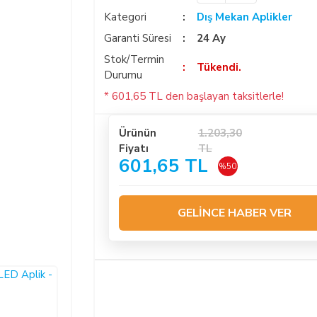
Kategori
Dış Mekan Aplikler
Garanti Süresi
24 Ay
Stok/Termin
Tükendi.
Durumu
* 601,65 TL den başlayan taksitlerle!
Ürünün
1.203,30
Fiyatı
TL
601,65 TL
%50
GELİNCE HABER VER