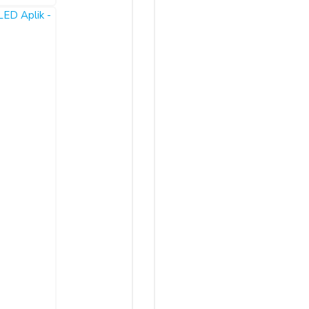
termeksizin malı reddederek sözleşmeden cayma hakkını kullanabilir.
İŞİM BİLGİLERİ:
 Sistemleri LTD. ŞTİ.
 No:39 A Blok D:103 PK: 54050, Serdivan/SAKARYA
.com
leşmenin imzalandığı tarihten itibaren başlar. Cayma hakkı süresi sona ermed
 aittir.