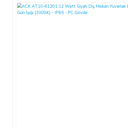
hukuki ve cezai sorumluluk üstlenmeksizin ve hiçbir gerekçe gös
SATICININ CAYMA HAKKI BİLDİRİMİ YAPILACAK İLET
ŞİRKET BİLGİLERİ
Adı/Unvanı
:
LIGHT STORE Aydınlatma
Adresi
:
İstiklal Mh. Keten Sk.
E-Posta Adresi
:
info@aydinlatmamekani
Telefon No
:
0850 303 28 54
CAYMA HAKKININ SÜRESİ:
ALICI, satın aldığı eğer bir hizmet ise, bu 14 günlük süre söz
sözleşmelerinde cayma hakkı kullanılamaz.
Cayma hakkının kullanımından kaynaklanan masraflar SATICI’ ya