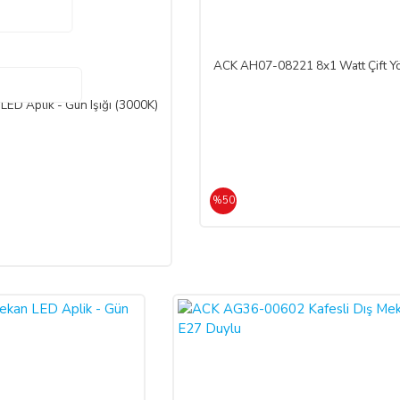
e SATICI' ya iadeli taahhütlü posta, faks veya e-posta ile yazılı bildirimd
 olması şarttır.
ACK AH07-08221 8x1 Watt Çift Yön
ED Aplik - Gün Işığı (3000K)
de edilmek istenen ürünün faturası kurumsal ise, iade ederken kurumun düzenlem
RASI kesilmediği takdirde tamamlanamayacaktır.)
rt aksesuarları ile birlikte eksiksiz ve hasarsız olarak teslim edilmesi gerekmek
%50
 geç 10 (on) günlük süre içerisinde toplam bedeli ve ALICI’yı borç altına 
e bir azalma olursa veya iade imkânsızlaşırsa ALICI kusuru oranında SATICI
ebiyle meydana gelen değişiklik ve bozulmalardan ALICI sorumlu değildir.
nen kampanya limit tutarının altına düşülmesi halinde kampanya kapsamında fay