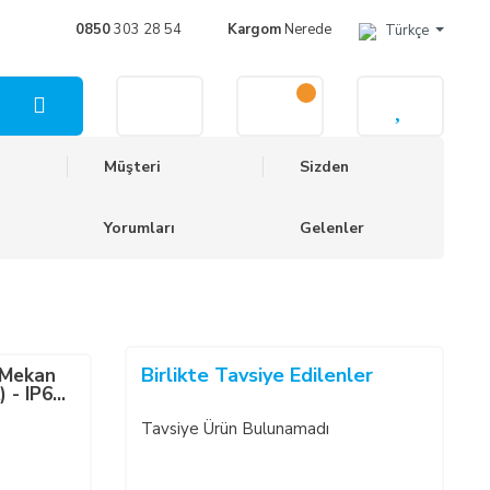
0850
303 28 54
Kargom
Nerede
Türkçe
Müşteri
Sizden
Yorumları
Gelenler
Birlikte Tavsiye Edilenler
 Mekan
) - IP65
Tavsiye Ürün Bulunamadı