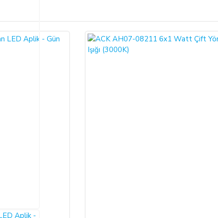
Bu ürüne ilk yorumu siz yapın!
ariş verdiğiniz takdirde, size sunulan ön bilgilendirme formunu ve mesafeli sa
larak 6502 sayılı Tüketicinin Korunması Hakkında Kanun ve Mesafeli Sözleşmele
Yorum Yaz
necektir.
dı ile alıcının gösterdiği adresteki kişi ve/veya kuruluşa teslim edilir. Bu
un ve varsa garanti belgesi, kullanım kılavuzu gibi belgelerle teslim edilmek zor
satıcı bu durumu öğrendiğinden itibaren 3 gün içinde yazılı olarak alıcıya 
a iptal ederse, SATICI'nın ürünü teslim yükümlülüğü sona erer.
 ALIŞVERİŞLER: