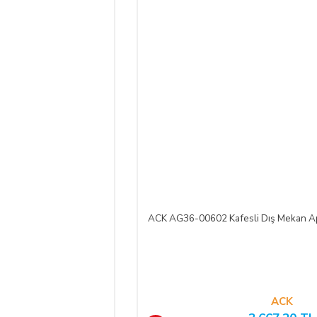
ifasına başlanan
hizmetlere ilişkin cayma hakkının kullanılması Yönetmelik ge
mümkün değildir.
Bununla birlikte, ALICI'nın
siparişi üzerine üretilen bu ü
üde düştüğü takdirde, kart sahibi banka ile arasındaki kredi kartı sözleşmesi 
yollara başvurabilir; doğacak masrafları ve vekâlet ücretini ALICI’dan tale
I’nın uğradığı zarar ve ziyanını ödeyeceğini kabul eder.
ACK AG36-00602 Kafesli Dış Mekan Apl
eri) yolu ile
LIGHT STORE AYDINLATMA SİSTEMLERİ LTD. ŞTİ.
hes
ine taksit imkânlarından yararlanabilirsiniz. Online ödemelerinizde, siparişiniz
ACK