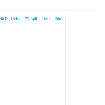
tış sözleşmesini kabul etmiş sayılırsınız.
r Yönetmeliği (RG: 27.11.2014/29188) hükümleri ile yürürlükteki
 süre içinde ürün teslim edilmez ise, ALICILAR sözleşmeyi sona
undadır.
bu durumu bildirmek zorundadır. 14 gün içinde de toplam bedel