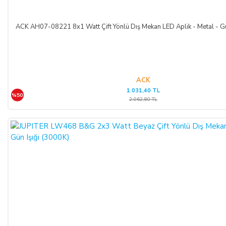
ACK AH07-08221 8x1 Watt Çift Yönlü Dış Mekan LED Aplik - Metal - Gü
ACK
1.031,40 TL
%50
2.062,80 TL