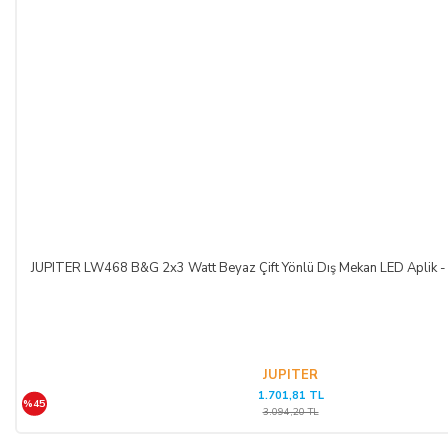
JUPITER LW468 B&G 2x3 Watt Beyaz Çift Yönlü Dış Mekan LED Aplik - 
JUPITER
1.701,81 TL
%45
3.094,20 TL