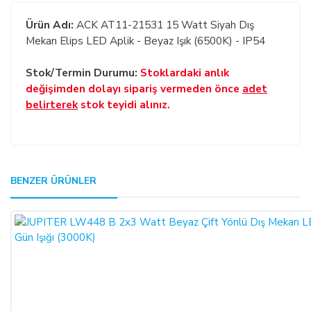
Ürün Adı:
ACK AT11-21531 15 Watt Siyah Dış
Mekan Elips LED Aplik - Beyaz Işık (6500K) - IP54
Stok/Termin Durumu:
Stoklardaki anlık
değişimden dolayı sipariş vermeden önce
adet
belirterek
stok teyidi alınız.
GENEL:
BENZER ÜRÜNLER
Bu ürüne ilk yorumu siz yapın!
Kullanmakta olduğunuz web sitesi üzerinden elektronik
ortamda sipariş verdiğiniz takdirde, size sunulan ön
Yorum Yaz
bilgilendirme formunu ve mesafeli satış sözleşmesini kabul
etmiş sayılırsınız.
ALICILAR, satın aldıkları ürünün satış ve teslimi ile ilgili
olarak 6502 sayılı Tüketicinin Korunması Hakkında Kanun ve
Mesafeli Sözleşmeler Yönetmeliği (RG: 27.11.2014/29188)