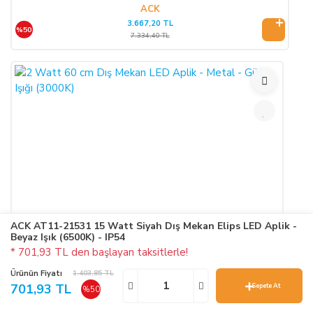
ACK
3.667,20 TL
%50
7.334,40 TL
ACK AT11-21531 15 Watt Siyah Dış Mekan Elips LED Aplik -
Beyaz Işık (6500K) - IP54
* 701,93 TL den başlayan taksitlerle!
Ürünün Fiyatı
1.403,85 TL
701,93 TL
Sepete At
%50