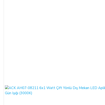
E-Posta
:
info@aydinlatmamekani.com
Adresi
Telefon No
:
0850 303 28 54
CAYMA HAKKININ SÜRESİ:
ALICI, satın aldığı eğer bir hizmet ise, bu 14 günlük süre
sözleşmenin imzalandığı tarihten itibaren başlar. Cayma hakkı
süresi sona ermeden önce, tüketicinin onayı ile hizmetin ifasına
başlanan hizmet sözleşmelerinde cayma hakkı kullanılamaz.
Cayma hakkının kullanımından kaynaklanan masraflar
SATICI’ ya aittir.
Cayma hakkının kullanılması için 14 (ondört) günlük süre
içinde SATICI' ya iadeli taahhütlü posta, faks veya e-posta ile
yazılı bildirimde bulunulması ve ürünün işbu sözleşmede
düzenlenen "Cayma Hakkı Kullanılamayacak Ürünler"
hükümleri çerçevesinde kullanılmamış olması şarttır.