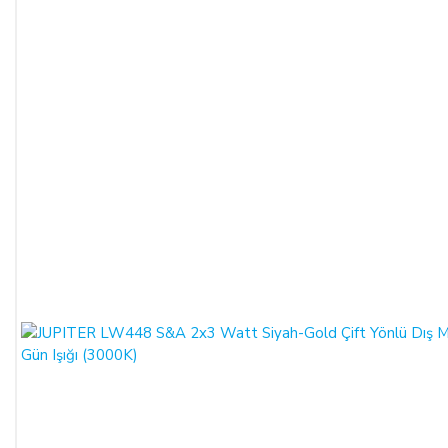
değildir.
Bununla birlikte, ALICI'nın
siparişi üzerine üretilen
bu ürün veya ürünlerin, üretim hatası gibi satıcıdan kaynaklı
bir kusur olmadığı müddetçe
İadesi ve Değişimi
mümkün
değildir.
TEMERRÜT HALİ VE HUKUKİ SONUÇLARI:
ALICI, ödeme işlemlerini kredi kartı ile yaptığı durumda
temerrüde düştüğü takdirde, kart sahibi banka ile arasındaki
kredi kartı sözleşmesi çerçevesinde faiz ödeyeceğini ve
bankaya karşı sorumlu olacağını kabul, beyan ve taahhüt eder.
Bu durumda ilgili banka hukuki yollara başvurabilir; doğacak
masrafları ve vekâlet ücretini ALICI’dan talep edebilir ve her
koşulda ALICI’nın borcundan dolayı temerrüde düşmesi
halinde, ALICI, borcun gecikmeli ifasından dolayı SATICI’nın
uğradığı zarar ve ziyanını ödeyeceğini kabul eder.
ÖDEME VE TESLİMAT: