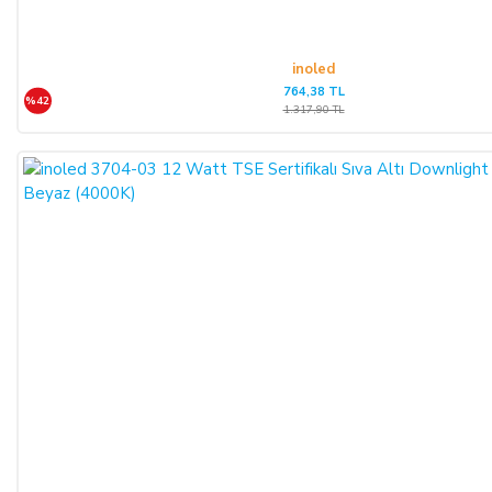
inoled
764,38 TL
%42
1.317,90 TL