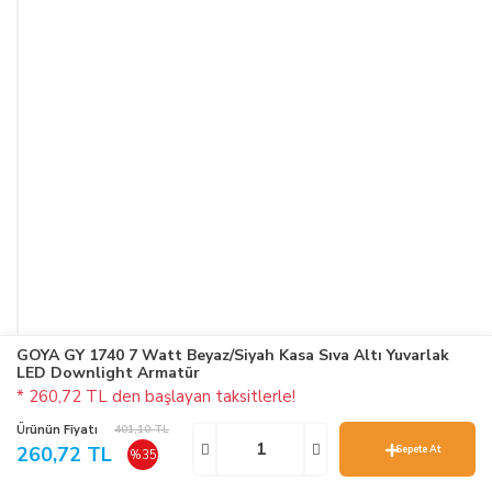
GOYA GY 1740 7 Watt Beyaz/Siyah Kasa Sıva Altı Yuvarlak
LED Downlight Armatür
* 260,72 TL den başlayan taksitlerle!
Ürünün Fiyatı
401,10 TL
260,72 TL
Sepete At
%35