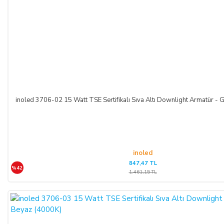
inoled 3706-02 15 Watt TSE Sertifikalı Sıva Altı Downlight Armatür - G
inoled
847,47 TL
%42
1.461,15 TL