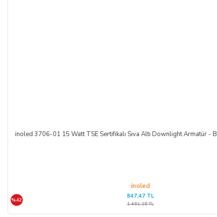
inoled 3706-01 15 Watt TSE Sertifikalı Sıva Altı Downlight Armatür - B
inoled
847,47 TL
%42
1.461,15 TL