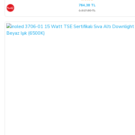
764,38 TL
%42
1.317,90 TL