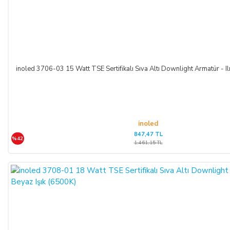
inoled 3706-03 15 Watt TSE Sertifikalı Sıva Altı Downlight Armatür - I
inoled
847,47 TL
%42
1.461,15 TL