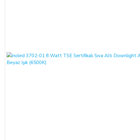
uygun ve varsa garanti belgesi, kullanım kılavuzu gibi
belgelerle teslim edilmek zorundadır.
Satın alınan ürünün satılmasının imkânsızlaşması durumunda,
satıcı bu durumu öğrendiğinden itibaren 3 gün içinde yazılı
olarak alıcıya bu durumu bildirmek zorundadır. 14 gün içinde
de toplam bedel ALICI’ya iade edilmek zorundadır.
SATIN ALINAN ÜRÜN BEDELİ ÖDENMEZ İSE:
ALICI, satın aldığı ürün bedelini ödemez veya banka
kayıtlarında iptal ederse, SATICI'nın ürünü teslim
yükümlülüğü sona erer.
KREDİ KARTININ YETKİSİZ KULLANIMI İLE
YAPILAN ALIŞVERİŞLER:
Ürün teslim edildikten sonra, ALICI'nın ödeme yaptığı kredi
kartının yetkisiz kişiler tarafından haksız olarak kullanıldığı
tespit edilirse ve satılan ürün bedeli ilgili banka veya finans