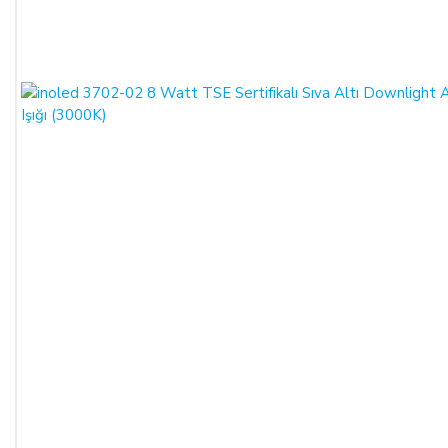
SATICININ CAYMA HAKKI BİLDİRİMİ YAPILACAK
İLETİŞİM BİLGİLERİ:
ŞİRKET BİLGİLERİ
Adı/Unvanı
:
LIGHT STORE Aydınlatma Sistemleri LTD.
ŞTİ.
Adresi
:
İstiklal Mh. Keten Sk. No:39 A Blok D:103 PK:
54050, Serdivan/SAKARYA
E-Posta
:
info@aydinlatmamekani.com
Adresi
Telefon No
:
0850 303 28 54
CAYMA HAKKININ SÜRESİ:
ALICI, satın aldığı eğer bir hizmet ise, bu 14 günlük süre
sözleşmenin imzalandığı tarihten itibaren başlar. Cayma hakkı
süresi sona ermeden önce, tüketicinin onayı ile hizmetin ifasına