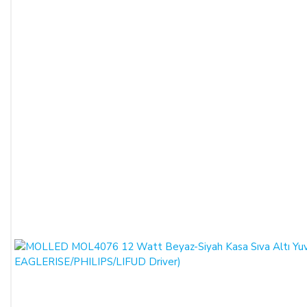
ederken kurumun düzenlemiş olduğu iade faturası ile birlikte
gönderilmesi gerekmektedir. Faturası kurumlar adına
düzenlenen sipariş iadeleri İADE FATURASI kesilmediği
takdirde tamamlanamayacaktır.)
İade formu, İade edilecek ürünlerin kutusu, ambalajı, varsa
standart aksesuarları ile birlikte eksiksiz ve hasarsız olarak
teslim edilmesi gerekmektedir.
İADE KOŞULLARI:
SATICI, cayma bildiriminin kendisine ulaşmasından itibaren
en geç 10 (on) günlük süre içerisinde toplam bedeli ve
ALICI’yı borç altına sokan belgeleri ALICI’ ya iade etmek ve
20 (yirmi) günlük süre içerisinde malı iade almakla
yükümlüdür.
ALICI’ nın kusurundan kaynaklanan bir nedenle malın
değerinde bir azalma olursa veya iade imkânsızlaşırsa ALICI
kusuru oranında SATICI’nın zararlarını tazmin etmekle