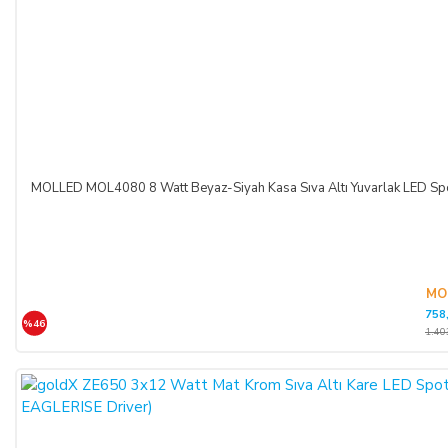
MOLLED MOL4080 8 Watt Beyaz-Siyah Kasa Sıva Altı Yuvarlak LED 
MO
758
%46
1.40