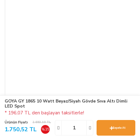
GOYA GY 1865 10 Watt Beyaz/Siyah Gövde Sıva Altı Dimli
LED Spot
* 196,07 TL den başlayan taksitlerle!
Ürünün Fiyatı
2.693,10 TL
1.750,52 TL
Sepete At
%35