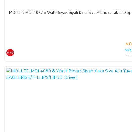
MOLLED MOL4077 5 Watt Beyaz-Siyah Kasa Sıva Altı Yuvarlak LED 
MO
556
%46
1.03