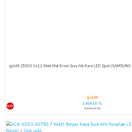
goldX ZE650 3x12 Watt Mat Krom Sıva Altı Kare LED Spot (SAMSUNG 
goldX
1.819,10 TL
%47
3.432,27 TL