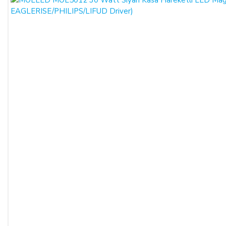
SATICININ CAYMA HAKKI BİLDİRİMİ YAPILACAK
İLETİŞİM BİLGİLERİ:
ŞİRKET BİLGİLERİ
Adı/Unvanı
:
LIGHT STORE Aydınlatma Sistemleri LTD.
ŞTİ.
Adresi
:
İstiklal Mh. Keten Sk. No:39 A Blok D:103 PK:
54050, Serdivan/SAKARYA
E-Posta
:
info@aydinlatmamekani.com
Adresi
Telefon No
:
0850 303 28 54
CAYMA HAKKININ SÜRESİ:
ALICI, satın aldığı eğer bir hizmet ise, bu 14 günlük süre
sözleşmenin imzalandığı tarihten itibaren başlar. Cayma hakkı
süresi sona ermeden önce, tüketicinin onayı ile hizmetin ifasına