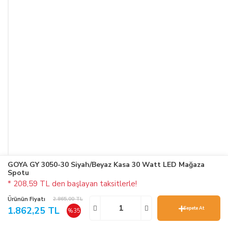
GOYA GY 3050-30 Siyah/Beyaz Kasa 30 Watt LED Mağaza
Spotu
* 208,59 TL den başlayan taksitlerle!
Ürünün Fiyatı
2.865,00 TL
1.862,25 TL
Sepete At
%35