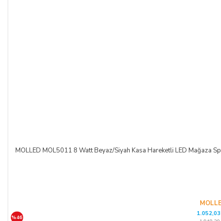
MOLLED MOL5011 8 Watt Beyaz/Siyah Kasa Hareketli LED Mağaza S
MOLL
1.052,03
%46