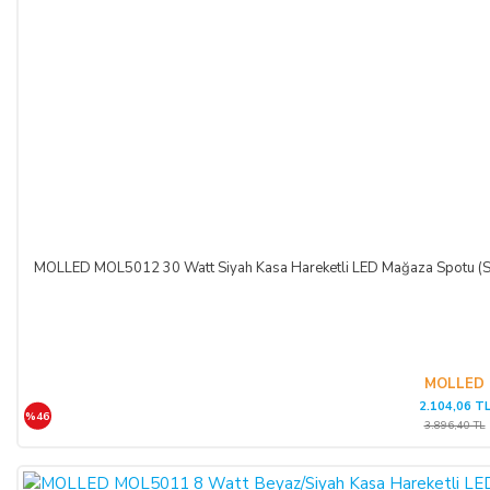
kampanya kapsamında faydalanılan indirim miktarı iptal edilir.
CAYMA HAKKI KULLANILAMAYACAK ÜRÜNLER:
Cayma hakkı süresi sona ermeden önce,
tüketicinin onayı ile
ifasına başlanan
hizmetlere ilişkin cayma hakkının
kullanılması Yönetmelik gereği mümkün değildir. Yani,
ALICI'nın siparişi üzerine üretilen ürün veya ürünlerin
üretimine başlandıktan sonra,
Sipariş İptali
mümkün
değildir.
Bununla birlikte, ALICI'nın
siparişi üzerine üretilen
MOLLED MOL5012 30 Watt Siyah Kasa Hareketli LED Mağaza Spotu 
bu ürün veya ürünlerin, üretim hatası gibi satıcıdan kaynaklı
bir kusur olmadığı müddetçe
İadesi ve Değişimi
mümkün
değildir.
MOLLED
TEMERRÜT HALİ VE HUKUKİ SONUÇLARI:
2.104,06 T
%46
3.896,40 TL
ALICI, ödeme işlemlerini kredi kartı ile yaptığı durumda
temerrüde düştüğü takdirde, kart sahibi banka ile arasındaki
kredi kartı sözleşmesi çerçevesinde faiz ödeyeceğini ve