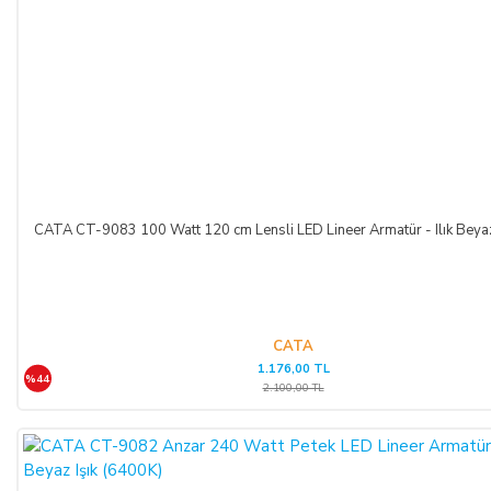
İLETİŞİM BİLGİLERİ:
ŞİRKET BİLGİLERİ
Adı/Unvanı
:
LIGHT STORE Aydınlatma Sistemleri LTD.
ŞTİ.
Adresi
:
İstiklal Mh. Keten Sk. No:39 A Blok D:103 PK:
54050, Serdivan/SAKARYA
CATA CT-9083 100 Watt 120 cm Lensli LED Lineer Armatür - Ilık Beya
E-Posta
:
info@aydinlatmamekani.com
Adresi
Telefon No
:
0850 303 28 54
CATA
1.176,00 TL
CAYMA HAKKININ SÜRESİ:
%44
2.100,00 TL
ALICI, satın aldığı eğer bir hizmet ise, bu 14 günlük süre
sözleşmenin imzalandığı tarihten itibaren başlar. Cayma hakkı
süresi sona ermeden önce, tüketicinin onayı ile hizmetin ifasına
başlanan hizmet sözleşmelerinde cayma hakkı kullanılamaz.