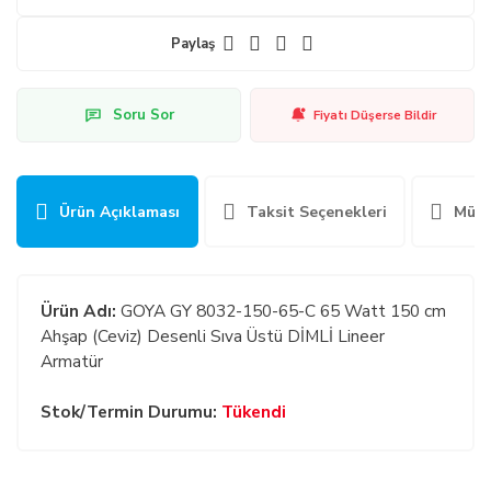
Paylaş
Soru Sor
Fiyatı Düşerse Bildir
Ürün Açıklaması
Taksit Seçenekleri
Müşt
Ürün Adı:
GOYA GY 8032-150-65-C 65 Watt 150 cm
Ahşap (Ceviz) Desenli Sıva Üstü DİMLİ Lineer
Armatür
Stok/Termin Durumu:
Tükendi