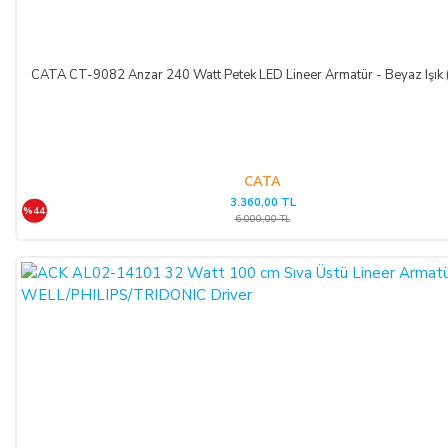
Bu durumda ilgili banka hukuki yollara başvurabilir; doğacak
masrafları ve vekâlet ücretini ALICI’dan talep edebilir ve her
koşulda ALICI’nın borcundan dolayı temerrüde düşmesi
CATA CT-9082 Anzar 240 Watt Petek LED Lineer Armatür - Beyaz Işık
halinde, ALICI, borcun gecikmeli ifasından dolayı SATICI’nın
uğradığı zarar ve ziyanını ödeyeceğini kabul eder.
ÖDEME VE TESLİMAT:
CATA
3.360,00 TL
%44
Ödemelerinizi, Banka Havalesi veya EFT (Elektronik Fon
6.000,00 TL
Transferi) yolu ile
LIGHT STORE AYDINLATMA
SİSTEMLERİ LTD. ŞTİ.
hesap adlı
TR42 0020 5000 0971
2352 8000 01 IBAN nolu Kuveyt Türk Katılım Bankası
(TL)
hesabımıza yapabilirsiniz.
Sitemiz üzerinden kredi kartlarınız ile, online tek ödeme veya
online taksit imkânlarından yararlanabilirsiniz. Online
ödemelerinizde, siparişiniz sonunda kredi kartınızdan tutar
çekim işlemi gerçekleşecektir.