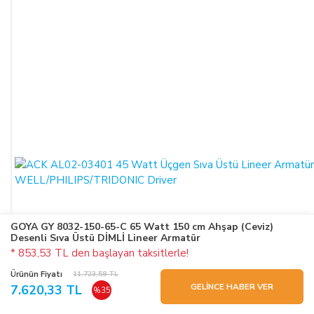
GOYA GY 8032-150-65-C 65 Watt 150 cm Ahşap (Ceviz)
Desenli Sıva Üstü DİMLİ Lineer Armatür
* 853,53 TL den başlayan taksitlerle!
Ürünün Fiyatı
11.723,58 TL
GELİNCE HABER VER
7.620,33 TL
%35