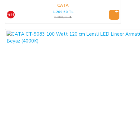
konusu ürünü 3 gün içerisinde nakliye gideri SATICI’ya ait
CATA
1.209,60 TL
olacak şekilde SATICI’ya iade etmek zorundadır.
%44
2.160,00 TL
ÖNGÖRÜLEMEYEN SEBEPLERLE ÜRÜN SÜRESİNDE
TESLİM EDİLEMEZ İSE:
SATICI’nın öngöremeyeceği mücbir sebepler oluşursa ve ürün
süresinde teslim edilemez ise, durum ALICI’ya bildirilir. Alıcı,
siparişin iptalini, ürünün benzeri ile değiştirilmesini veya engel
ortadan kalkana dek teslimatın ertelenmesini talep edebilir.
ALICI siparişi iptal ederse; ödemeyi nakit ile yapmış ise
iptalinden itibaren 14 gün içinde kendisine nakden bu ücret
ödenir. ALICI, ödemeyi kredi kartı ile yapmış ise ve iptal
ederse, bu iptalden itibaren yine 14 gün içinde ürün bedeli
bankaya iade edilir, ancak bankanın ALICI'nın hesabına 2-3
hafta içerisinde aktarması olasıdır.
ALICININ ÜRÜNÜ KONTROL ETME YÜKÜMLÜLÜĞÜ: