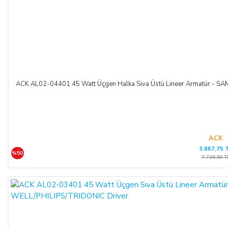
ACK AL02-04401 45 Watt Üçgen Halka Sıva Üstü Lineer Armatür -
ACK
3.867,75 
%50
7.735,50 T