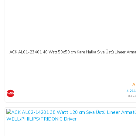
ACK AL01-23401 40 Watt 50x50 cm Kare Halka Sıva Üstü Lineer A
A
4.211
%50
8.423