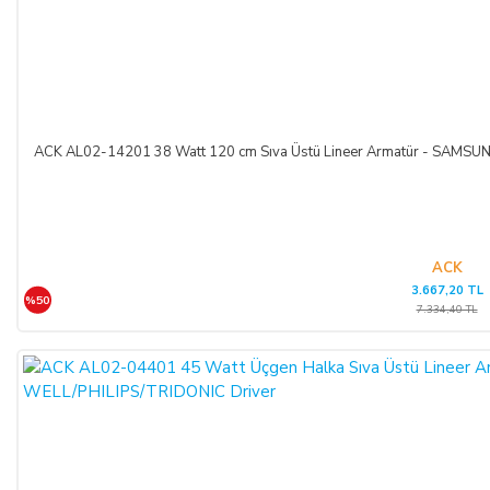
ACK AL02-14201 38 Watt 120 cm Sıva Üstü Lineer Armatür - SAM
ACK
3.667,20 TL
%50
7.334,40 TL