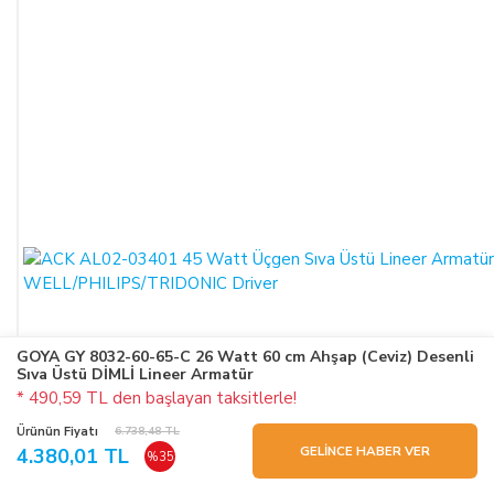
GOYA GY 8032-60-65-C 26 Watt 60 cm Ahşap (Ceviz) Desenli
Sıva Üstü DİMLİ Lineer Armatür
* 490,59 TL den başlayan taksitlerle!
Ürünün Fiyatı
6.738,48 TL
GELİNCE HABER VER
4.380,01 TL
%35