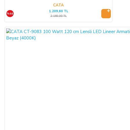
konusu ürünü 3 gün içerisinde nakliye gideri SATICI’ya ait
CATA
1.209,60 TL
olacak şekilde SATICI’ya iade etmek zorundadır.
%44
2.160,00 TL
ÖNGÖRÜLEMEYEN SEBEPLERLE ÜRÜN SÜRESİNDE
TESLİM EDİLEMEZ İSE:
SATICI’nın öngöremeyeceği mücbir sebepler oluşursa ve ürün
süresinde teslim edilemez ise, durum ALICI’ya bildirilir. Alıcı,
siparişin iptalini, ürünün benzeri ile değiştirilmesini veya engel
ortadan kalkana dek teslimatın ertelenmesini talep edebilir.
ALICI siparişi iptal ederse; ödemeyi nakit ile yapmış ise
iptalinden itibaren 14 gün içinde kendisine nakden bu ücret
ödenir. ALICI, ödemeyi kredi kartı ile yapmış ise ve iptal
ederse, bu iptalden itibaren yine 14 gün içinde ürün bedeli
bankaya iade edilir, ancak bankanın ALICI'nın hesabına 2-3
hafta içerisinde aktarması olasıdır.
ALICININ ÜRÜNÜ KONTROL ETME YÜKÜMLÜLÜĞÜ: