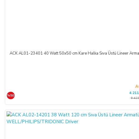
ACK AL01-23401 40 Watt 50x50 cm Kare Halka Sıva Üstü Lineer A
A
4.211
%50
8.423