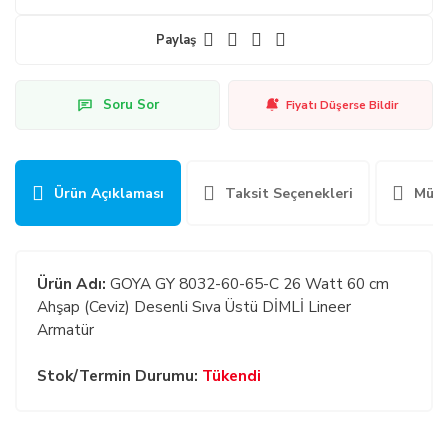
Paylaş
Soru Sor
Fiyatı Düşerse Bildir
Ürün Açıklaması
Taksit Seçenekleri
Müşt
Ürün Adı:
GOYA GY 8032-60-65-C 26 Watt 60 cm
Ahşap (Ceviz) Desenli Sıva Üstü DİMLİ Lineer
Armatür
Stok/Termin Durumu:
Tükendi