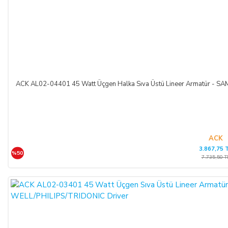
ACK AL02-04401 45 Watt Üçgen Halka Sıva Üstü Lineer Armatür -
ACK
3.867,75 
%50
7.735,50 T