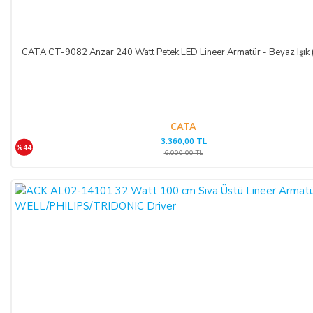
Bu durumda ilgili banka hukuki yollara başvurabilir; doğacak
masrafları ve vekâlet ücretini ALICI’dan talep edebilir ve her
koşulda ALICI’nın borcundan dolayı temerrüde düşmesi
CATA CT-9082 Anzar 240 Watt Petek LED Lineer Armatür - Beyaz Işık
halinde, ALICI, borcun gecikmeli ifasından dolayı SATICI’nın
uğradığı zarar ve ziyanını ödeyeceğini kabul eder.
ÖDEME VE TESLİMAT:
CATA
3.360,00 TL
%44
Ödemelerinizi, Banka Havalesi veya EFT (Elektronik Fon
6.000,00 TL
Transferi) yolu ile
LIGHT STORE AYDINLATMA
SİSTEMLERİ LTD. ŞTİ.
hesap adlı
TR42 0020 5000 0971
2352 8000 01 IBAN nolu Kuveyt Türk Katılım Bankası
(TL)
hesabımıza yapabilirsiniz.
Sitemiz üzerinden kredi kartlarınız ile, online tek ödeme veya
online taksit imkânlarından yararlanabilirsiniz. Online
ödemelerinizde, siparişiniz sonunda kredi kartınızdan tutar
çekim işlemi gerçekleşecektir.