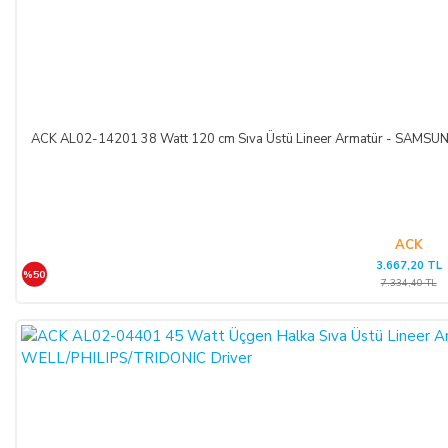
ACK AL02-14201 38 Watt 120 cm Sıva Üstü Lineer Armatür - SAM
ACK
3.667,20 TL
%50
7.334,40 TL