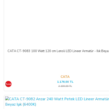
İLETİŞİM BİLGİLERİ:
ŞİRKET BİLGİLERİ
Adı/Unvanı
:
LIGHT STORE Aydınlatma Sistemleri LTD.
ŞTİ.
Adresi
:
İstiklal Mh. Keten Sk. No:39 A Blok D:103 PK:
54050, Serdivan/SAKARYA
CATA CT-9083 100 Watt 120 cm Lensli LED Lineer Armatür - Ilık Beya
E-Posta
:
info@aydinlatmamekani.com
Adresi
Telefon No
:
0850 303 28 54
CATA
1.176,00 TL
CAYMA HAKKININ SÜRESİ:
%44
2.100,00 TL
ALICI, satın aldığı eğer bir hizmet ise, bu 14 günlük süre
sözleşmenin imzalandığı tarihten itibaren başlar. Cayma hakkı
süresi sona ermeden önce, tüketicinin onayı ile hizmetin ifasına
başlanan hizmet sözleşmelerinde cayma hakkı kullanılamaz.