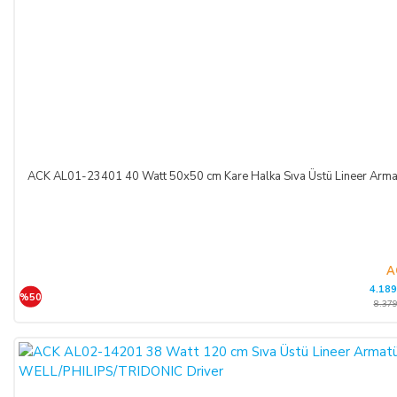
ACK AL01-23401 40 Watt 50x50 cm Kare Halka Sıva Üstü Lineer A
A
4.189
%50
8.379