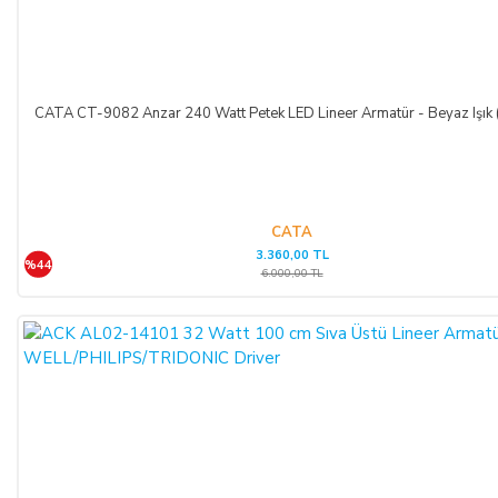
kredi kartı sözleşmesi çerçevesinde faiz ödeyeceğini ve
bankaya karşı sorumlu olacağını kabul, beyan ve taahhüt eder.
Bu durumda ilgili banka hukuki yollara başvurabilir; doğacak
masrafları ve vekâlet ücretini ALICI’dan talep edebilir ve her
koşulda ALICI’nın borcundan dolayı temerrüde düşmesi
CATA CT-9082 Anzar 240 Watt Petek LED Lineer Armatür - Beyaz Işık
halinde, ALICI, borcun gecikmeli ifasından dolayı SATICI’nın
uğradığı zarar ve ziyanını ödeyeceğini kabul eder.
ÖDEME VE TESLİMAT:
CATA
3.360,00 TL
%44
Ödemelerinizi, Banka Havalesi veya EFT (Elektronik Fon
6.000,00 TL
Transferi) yolu ile
LIGHT STORE AYDINLATMA
SİSTEMLERİ LTD. ŞTİ.
hesap adlı
TR42 0020 5000 0971
2352 8000 01 IBAN nolu Kuveyt Türk Katılım Bankası
(TL)
hesabımıza yapabilirsiniz.
Sitemiz üzerinden kredi kartlarınız ile, online tek ödeme veya
online taksit imkânlarından yararlanabilirsiniz. Online
ödemelerinizde, siparişiniz sonunda kredi kartınızdan tutar
çekim işlemi gerçekleşecektir.