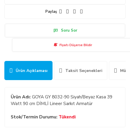
Paylaş
Soru Sor
Fiyatı Düşerse Bildir
Ürün Açıklaması
Taksit Seçenekleri
Müşt
Ürün Adı:
GOYA GY 8032-90 Siyah/Beyaz Kasa 39
Watt 90 cm DİMLİ Lineer Sarkıt Armatür
Stok/Termin Durumu:
Tükendi