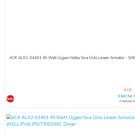
ACK AL02-04401 45 Watt Üçgen Halka Sıva Üstü Lineer Armatür -
ACK
3.847,50 
%50
7.695,00 T