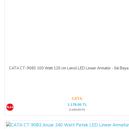
SATICININ CAYMA HAKKI BİLDİRİMİ YAPILACAK
İLETİŞİM BİLGİLERİ:
ŞİRKET BİLGİLERİ
Adı/Unvanı
:
LIGHT STORE Aydınlatma Sistemleri LTD.
ŞTİ.
Adresi
:
İstiklal Mh. Keten Sk. No:39 A Blok D:103 PK:
54050, Serdivan/SAKARYA
CATA CT-9083 100 Watt 120 cm Lensli LED Lineer Armatür - Ilık Beya
E-Posta
:
info@aydinlatmamekani.com
Adresi
Telefon No
:
0850 303 28 54
CATA
1.176,00 TL
CAYMA HAKKININ SÜRESİ:
%44
2.100,00 TL
ALICI, satın aldığı eğer bir hizmet ise, bu 14 günlük süre
sözleşmenin imzalandığı tarihten itibaren başlar. Cayma hakkı