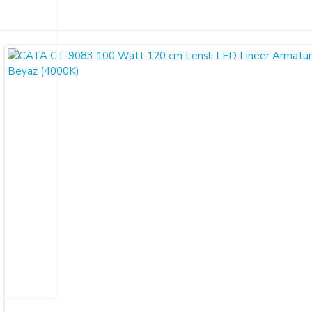
Bu ürüne ilk yorumu siz yapın!
ariş verdiğiniz takdirde, size sunulan ön bilgilendirme formunu ve mesafeli sa
larak 6502 sayılı Tüketicinin Korunması Hakkında Kanun ve Mesafeli Sözleşmele
Yorum Yaz
necektir.
dı ile alıcının gösterdiği adresteki kişi ve/veya kuruluşa teslim edilir. Bu
un ve varsa garanti belgesi, kullanım kılavuzu gibi belgelerle teslim edilmek zor
satıcı bu durumu öğrendiğinden itibaren 3 gün içinde yazılı olarak alıcıya 
a iptal ederse, SATICI'nın ürünü teslim yükümlülüğü sona erer.
 ALIŞVERİŞLER: