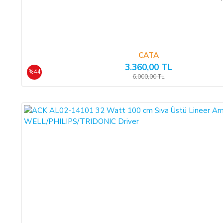
Cayma hakkının kullanılması için 14 (ondört) günlük süre içind
Kullanılamayacak Ürünler" hükümleri çerçevesinde kullanılmamış
CATA
CAYMA HAKKININ KULLANIMI:
3.360,00 TL
%44
Üçüncü kişiye veya ALICI’ ya teslim edilen ürünün faturası, (İa
6.000,00 TL
Faturası kurumlar adına düzenlenen sipariş iadeleri İADE FATU
İade formu, İade edilecek ürünlerin kutusu, ambalajı, varsa standa
İADE KOŞULLARI:
SATICI, cayma bildiriminin kendisine ulaşmasından itibaren en
içerisinde malı iade almakla yükümlüdür.
ALICI’ nın kusurundan kaynaklanan bir nedenle malın değerind
süresi içinde malın veya ürünün usulüne uygun kullanılması seb
Cayma hakkının kullanılması nedeniyle SATICI tarafından düzenle