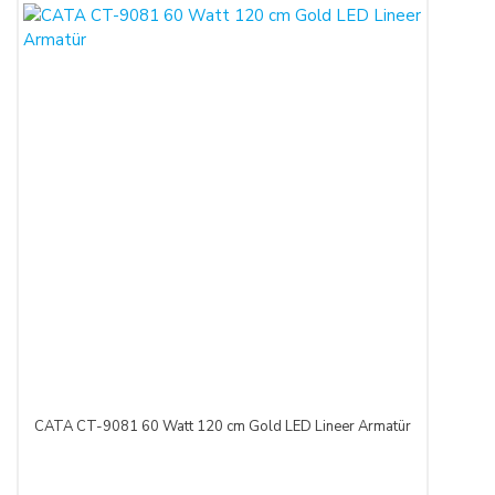
uygun ve varsa garanti belgesi, kullanım kılavuzu gibi
belgelerle teslim edilmek zorundadır.
Satın alınan ürünün satılmasının imkânsızlaşması durumunda,
satıcı bu durumu öğrendiğinden itibaren 3 gün içinde yazılı
olarak alıcıya bu durumu bildirmek zorundadır. 14 gün içinde
de toplam bedel ALICI’ya iade edilmek zorundadır.
SATIN ALINAN ÜRÜN BEDELİ ÖDENMEZ İSE:
ALICI, satın aldığı ürün bedelini ödemez veya banka
kayıtlarında iptal ederse, SATICI'nın ürünü teslim
yükümlülüğü sona erer.
KREDİ KARTININ YETKİSİZ KULLANIMI İLE
YAPILAN ALIŞVERİŞLER:
CATA CT-9081 60 Watt 120 cm Gold LED Lineer Armatür
Ürün teslim edildikten sonra, ALICI'nın ödeme yaptığı kredi
kartının yetkisiz kişiler tarafından haksız olarak kullanıldığı
tespit edilirse ve satılan ürün bedeli ilgili banka veya finans