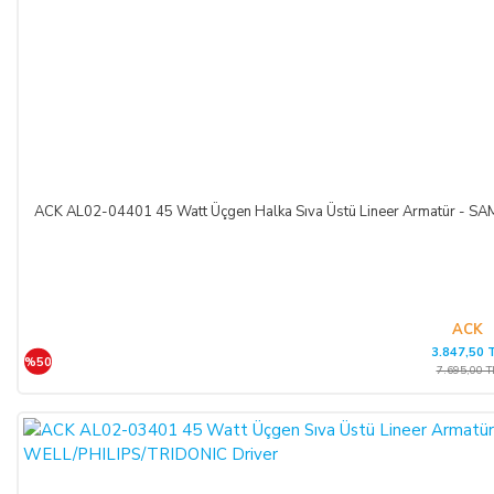
ACK AL02-04401 45 Watt Üçgen Halka Sıva Üstü Lineer Armatür -
ACK
3.847,50 
%50
7.695,00 T