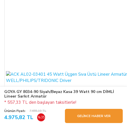
GOYA GY 8034-90 Siyah/Beyaz Kasa 39 Watt 90 cm DİMLİ
Lineer Sarkıt Armatür
* 557,33 TL den başlayan taksitlerle!
Ürünün Fiyatı
7.655,10 TL
GELİNCE HABER VER
4.975,82 TL
%35