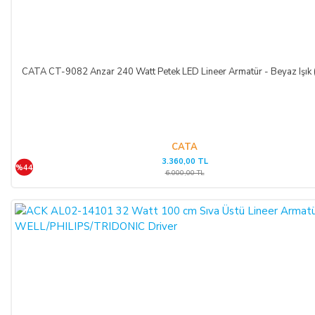
kredi kartı sözleşmesi çerçevesinde faiz ödeyeceğini ve
bankaya karşı sorumlu olacağını kabul, beyan ve taahhüt eder.
Bu durumda ilgili banka hukuki yollara başvurabilir; doğacak
masrafları ve vekâlet ücretini ALICI’dan talep edebilir ve her
koşulda ALICI’nın borcundan dolayı temerrüde düşmesi
CATA CT-9082 Anzar 240 Watt Petek LED Lineer Armatür - Beyaz Işık
halinde, ALICI, borcun gecikmeli ifasından dolayı SATICI’nın
uğradığı zarar ve ziyanını ödeyeceğini kabul eder.
ÖDEME VE TESLİMAT:
CATA
3.360,00 TL
%44
Ödemelerinizi, Banka Havalesi veya EFT (Elektronik Fon
6.000,00 TL
Transferi) yolu ile
LIGHT STORE AYDINLATMA
SİSTEMLERİ LTD. ŞTİ.
hesap adlı
TR42 0020 5000 0971
2352 8000 01 IBAN nolu Kuveyt Türk Katılım Bankası
(TL)
hesabımıza yapabilirsiniz.
Sitemiz üzerinden kredi kartlarınız ile, online tek ödeme veya
online taksit imkânlarından yararlanabilirsiniz. Online
ödemelerinizde, siparişiniz sonunda kredi kartınızdan tutar
çekim işlemi gerçekleşecektir.