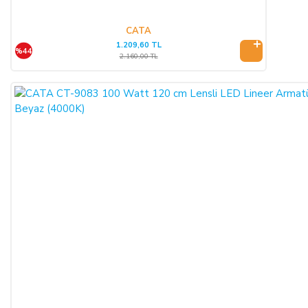
kuruluşu tarafından SATICI'ya ödenmez ise, ALICI, sözleşme
konusu ürünü 3 gün içerisinde nakliye gideri SATICI’ya ait
CATA
1.209,60 TL
olacak şekilde SATICI’ya iade etmek zorundadır.
%44
2.160,00 TL
ÖNGÖRÜLEMEYEN SEBEPLERLE ÜRÜN SÜRESİNDE
TESLİM EDİLEMEZ İSE:
SATICI’nın öngöremeyeceği mücbir sebepler oluşursa ve ürün
süresinde teslim edilemez ise, durum ALICI’ya bildirilir. Alıcı,
siparişin iptalini, ürünün benzeri ile değiştirilmesini veya engel
ortadan kalkana dek teslimatın ertelenmesini talep edebilir.
ALICI siparişi iptal ederse; ödemeyi nakit ile yapmış ise
iptalinden itibaren 14 gün içinde kendisine nakden bu ücret
ödenir. ALICI, ödemeyi kredi kartı ile yapmış ise ve iptal
ederse, bu iptalden itibaren yine 14 gün içinde ürün bedeli
bankaya iade edilir, ancak bankanın ALICI'nın hesabına 2-3
hafta içerisinde aktarması olasıdır.