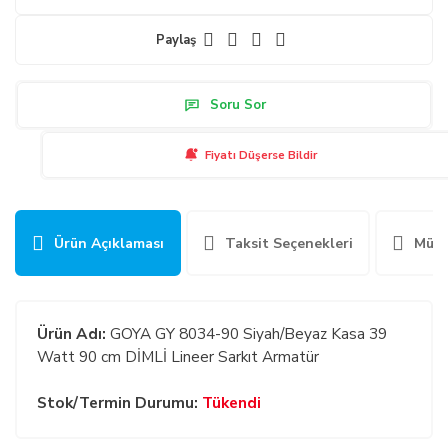
Paylaş
Soru Sor
Fiyatı Düşerse Bildir
Ürün Açıklaması
Taksit Seçenekleri
Müşt
Ürün Adı:
GOYA GY 8034-90 Siyah/Beyaz Kasa 39
Watt 90 cm DİMLİ Lineer Sarkıt Armatür
Stok/Termin Durumu:
Tükendi