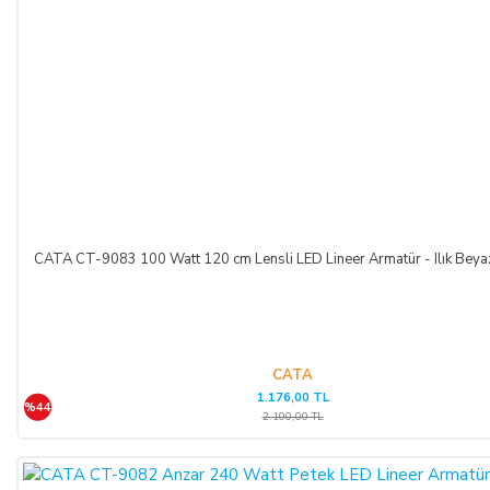
SATICININ CAYMA HAKKI BİLDİRİMİ YAPILACAK
İLETİŞİM BİLGİLERİ:
ŞİRKET BİLGİLERİ
Adı/Unvanı
:
LIGHT STORE Aydınlatma Sistemleri LTD.
ŞTİ.
Adresi
:
İstiklal Mh. Keten Sk. No:39 A Blok D:103 PK:
54050, Serdivan/SAKARYA
CATA CT-9083 100 Watt 120 cm Lensli LED Lineer Armatür - Ilık Beya
E-Posta
:
info@aydinlatmamekani.com
Adresi
Telefon No
:
0850 303 28 54
CATA
1.176,00 TL
CAYMA HAKKININ SÜRESİ:
%44
2.100,00 TL
ALICI, satın aldığı eğer bir hizmet ise, bu 14 günlük süre
sözleşmenin imzalandığı tarihten itibaren başlar. Cayma hakkı