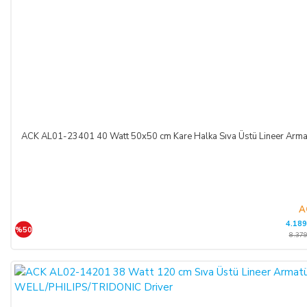
ACK AL01-23401 40 Watt 50x50 cm Kare Halka Sıva Üstü Lineer A
A
4.189
%50
8.379