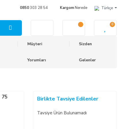
0850
303 28 54
Kargom
Nerede
Türkçe
0
Müşteri
Sizden
Yorumları
Gelenler
 75
Birlikte Tavsiye Edilenler
Tavsiye Ürün Bulunamadı