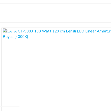
Bu ürüne ilk yorumu siz yapın!
ariş verdiğiniz takdirde, size sunulan ön bilgilendirme formunu ve mesafeli sa
larak 6502 sayılı Tüketicinin Korunması Hakkında Kanun ve Mesafeli Sözleşmele
Yorum Yaz
necektir.
dı ile alıcının gösterdiği adresteki kişi ve/veya kuruluşa teslim edilir. Bu
un ve varsa garanti belgesi, kullanım kılavuzu gibi belgelerle teslim edilmek zor
satıcı bu durumu öğrendiğinden itibaren 3 gün içinde yazılı olarak alıcıya 
a iptal ederse, SATICI'nın ürünü teslim yükümlülüğü sona erer.