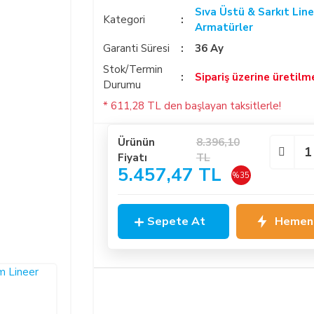
Sıva Üstü & Sarkıt Line
Kategori
Armatürler
Garanti Süresi
36 Ay
Stok/Termin
Sipariş üzerine üretilm
Durumu
* 611,28 TL den başlayan taksitlerle!
Ürünün
8.396,10
Fiyatı
TL
5.457,47 TL
%35
Sepete At
Hemen