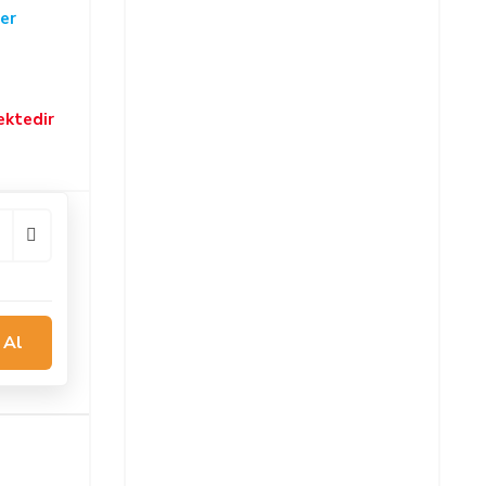
er
ektedir
 Al