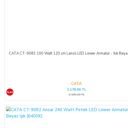
ŞİRKET BİLGİLERİ
Adı/Unvanı
:
LIGHT STORE Aydınlatma Sistemleri LTD.
ŞTİ.
Adresi
:
İstiklal Mh. Keten Sk. No:39 A Blok D:103 PK:
54050, Serdivan/SAKARYA
CATA CT-9083 100 Watt 120 cm Lensli LED Lineer Armatür - Ilık Beya
E-Posta
:
info@aydinlatmamekani.com
Adresi
Telefon No
:
0850 303 28 54
CATA
1.176,00 TL
CAYMA HAKKININ SÜRESİ:
%44
2.100,00 TL
ALICI, satın aldığı eğer bir hizmet ise, bu 14 günlük süre
sözleşmenin imzalandığı tarihten itibaren başlar. Cayma hakkı
süresi sona ermeden önce, tüketicinin onayı ile hizmetin ifasına
başlanan hizmet sözleşmelerinde cayma hakkı kullanılamaz.