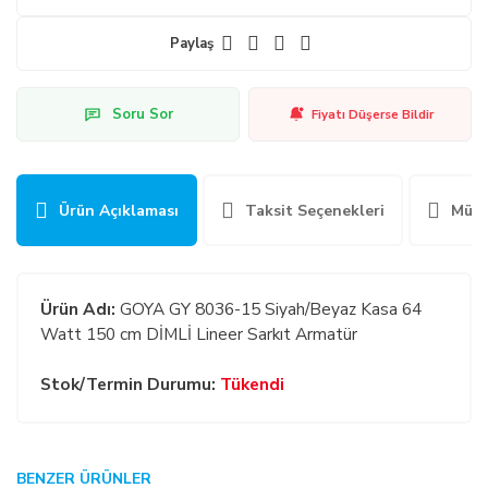
Paylaş
Soru Sor
Fiyatı Düşerse Bildir
Ürün Açıklaması
Taksit Seçenekleri
Müşt
Ürün Adı:
GOYA GY 8036-15 Siyah/Beyaz Kasa 64
Watt 150 cm DİMLİ Lineer Sarkıt Armatür
Stok/Termin Durumu:
Tükendi
GENEL:
BENZER ÜRÜNLER
Bu ürüne ilk yorumu siz yapın!