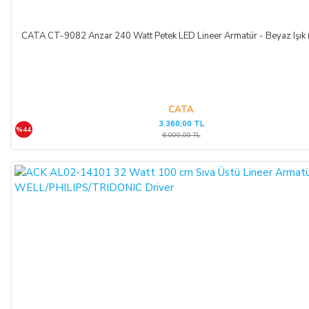
masrafları ve vekâlet ücretini ALICI’dan talep edebilir ve her
koşulda ALICI’nın borcundan dolayı temerrüde düşmesi
CATA CT-9082 Anzar 240 Watt Petek LED Lineer Armatür - Beyaz Işık
halinde, ALICI, borcun gecikmeli ifasından dolayı SATICI’nın
uğradığı zarar ve ziyanını ödeyeceğini kabul eder.
ÖDEME VE TESLİMAT:
CATA
3.360,00 TL
%44
Ödemelerinizi, Banka Havalesi veya EFT (Elektronik Fon
6.000,00 TL
Transferi) yolu ile
LIGHT STORE AYDINLATMA
SİSTEMLERİ LTD. ŞTİ.
hesap adlı
TR42 0020 5000 0971
2352 8000 01 IBAN nolu Kuveyt Türk Katılım Bankası
(TL)
hesabımıza yapabilirsiniz.
Sitemiz üzerinden kredi kartlarınız ile, online tek ödeme veya
online taksit imkânlarından yararlanabilirsiniz. Online
ödemelerinizde, siparişiniz sonunda kredi kartınızdan tutar
çekim işlemi gerçekleşecektir.