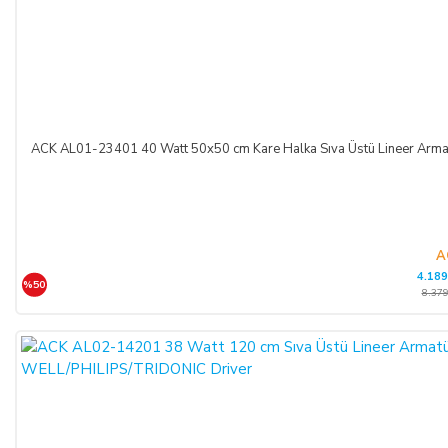
ACK AL01-23401 40 Watt 50x50 cm Kare Halka Sıva Üstü Lineer A
A
4.189
%50
8.379