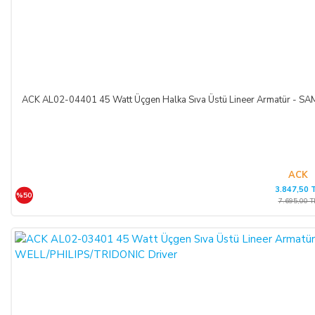
ACK AL02-04401 45 Watt Üçgen Halka Sıva Üstü Lineer Armatür -
ACK
3.847,50 
%50
7.695,00 T