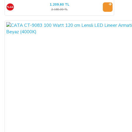
1.209,60 TL
olacak şekilde SATICI’ya iade etmek zorundadır.
%44
2.160,00 TL
ÖNGÖRÜLEMEYEN SEBEPLERLE ÜRÜN SÜRESİNDE
TESLİM EDİLEMEZ İSE:
SATICI’nın öngöremeyeceği mücbir sebepler oluşursa ve ürün
süresinde teslim edilemez ise, durum ALICI’ya bildirilir. Alıcı,
siparişin iptalini, ürünün benzeri ile değiştirilmesini veya engel
ortadan kalkana dek teslimatın ertelenmesini talep edebilir.
ALICI siparişi iptal ederse; ödemeyi nakit ile yapmış ise
iptalinden itibaren 14 gün içinde kendisine nakden bu ücret
ödenir. ALICI, ödemeyi kredi kartı ile yapmış ise ve iptal
ederse, bu iptalden itibaren yine 14 gün içinde ürün bedeli
bankaya iade edilir, ancak bankanın ALICI'nın hesabına 2-3
hafta içerisinde aktarması olasıdır.
ALICININ ÜRÜNÜ KONTROL ETME YÜKÜMLÜLÜĞÜ:
ALICI, sözleşme konusu mal/hizmeti teslim almadan önce