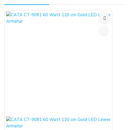
Kullanmakta olduğunuz web sitesi üzerinden elektronik
ortamda sipariş verdiğiniz takdirde, size sunulan ön
Yorum Yaz
bilgilendirme formunu ve mesafeli satış sözleşmesini kabul
etmiş sayılırsınız.
ALICILAR, satın aldıkları ürünün satış ve teslimi ile ilgili
olarak 6502 sayılı Tüketicinin Korunması Hakkında Kanun ve
Mesafeli Sözleşmeler Yönetmeliği (RG: 27.11.2014/29188)
hükümleri ile yürürlükteki diğer yasalara tabidir.
Ürün sevkiyat masrafı olan kargo ücretleri alıcılar tarafından
ödenecektir.
Satın alınan her bir ürün, 30 günlük yasal süreyi aşmamak
kaydı ile alıcının gösterdiği adresteki kişi ve/veya kuruluşa
teslim edilir. Bu süre içinde ürün teslim edilmez ise,
ALICILAR sözleşmeyi sona erdirebilir.
Satın alınan ürün, eksiksiz ve siparişte belirtilen niteliklere
uygun ve varsa garanti belgesi, kullanım kılavuzu gibi
belgelerle teslim edilmek zorundadır.