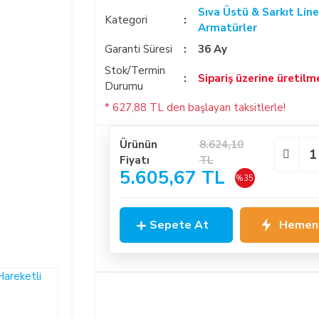
Sıva Üstü & Sarkıt Line
Kategori
Armatürler
Garanti Süresi
36 Ay
Stok/Termin
Sipariş üzerine üretilm
Durumu
* 627,88 TL den başlayan taksitlerle!
Ürünün
8.624,10
Fiyatı
TL
5.605,67 TL
%35
Sepete At
Hemen