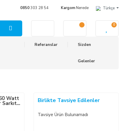
0850
303 28 54
Kargom
Nerede
Türkçe
0
Referanslar
Sizden
Gelenler
 60 Watt
Birlikte Tavsiye Edilenler
 Sarkıt
Tavsiye Ürün Bulunamadı