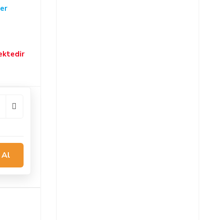
er
ektedir
 Al