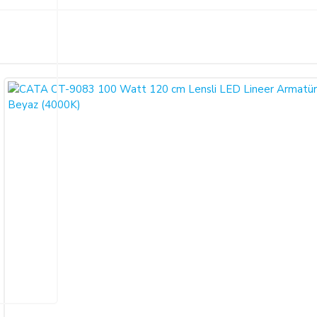
Bu ürüne ilk yorumu siz yapın!
ariş verdiğiniz takdirde, size sunulan ön bilgilendirme formunu ve mesafeli sa
larak 6502 sayılı Tüketicinin Korunması Hakkında Kanun ve Mesafeli Sözleşmele
Yorum Yaz
necektir.
dı ile alıcının gösterdiği adresteki kişi ve/veya kuruluşa teslim edilir. Bu
un ve varsa garanti belgesi, kullanım kılavuzu gibi belgelerle teslim edilmek zor
satıcı bu durumu öğrendiğinden itibaren 3 gün içinde yazılı olarak alıcıya 
a iptal ederse, SATICI'nın ürünü teslim yükümlülüğü sona erer.