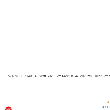
ACK AL01-23401 40 Watt 50x50 cm Kare Halka Sıva Üstü Lineer A
A
4.211
%50