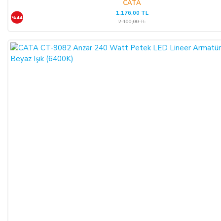
CATA
1.176,00 TL
CAYMA HAKKININ SÜRESİ:
%44
2.100,00 TL
ALICI, satın aldığı eğer bir hizmet ise, bu 14 günlük süre
sözleşmenin imzalandığı tarihten itibaren başlar. Cayma hakkı
süresi sona ermeden önce, tüketicinin onayı ile hizmetin ifasına
başlanan hizmet sözleşmelerinde cayma hakkı kullanılamaz.
Cayma hakkının kullanımından kaynaklanan masraflar
SATICI’ ya aittir.
Cayma hakkının kullanılması için 14 (ondört) günlük süre
içinde SATICI' ya iadeli taahhütlü posta, faks veya e-posta ile
yazılı bildirimde bulunulması ve ürünün işbu sözleşmede
düzenlenen "Cayma Hakkı Kullanılamayacak Ürünler"
hükümleri çerçevesinde kullanılmamış olması şarttır.
CAYMA HAKKININ KULLANIMI:
Üçüncü kişiye veya ALICI’ ya teslim edilen ürünün faturası,
(İade edilmek istenen ürünün faturası kurumsal ise, iade