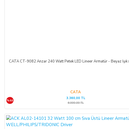
TEMERRÜT HALİ VE HUKUKİ SONUÇLARI:
ALICI, ödeme işlemlerini kredi kartı ile yaptığı durumda
temerrüde düştüğü takdirde, kart sahibi banka ile arasındaki
kredi kartı sözleşmesi çerçevesinde faiz ödeyeceğini ve
bankaya karşı sorumlu olacağını kabul, beyan ve taahhüt eder.
Bu durumda ilgili banka hukuki yollara başvurabilir; doğacak
masrafları ve vekâlet ücretini ALICI’dan talep edebilir ve her
koşulda ALICI’nın borcundan dolayı temerrüde düşmesi
CATA CT-9082 Anzar 240 Watt Petek LED Lineer Armatür - Beyaz Işık
halinde, ALICI, borcun gecikmeli ifasından dolayı SATICI’nın
uğradığı zarar ve ziyanını ödeyeceğini kabul eder.
ÖDEME VE TESLİMAT:
CATA
3.360,00 TL
%44
Ödemelerinizi, Banka Havalesi veya EFT (Elektronik Fon
6.000,00 TL
Transferi) yolu ile
LIGHT STORE AYDINLATMA
SİSTEMLERİ LTD. ŞTİ.
hesap adlı
TR42 0020 5000 0971
2352 8000 01 IBAN nolu Kuveyt Türk Katılım Bankası
(TL)
hesabımıza yapabilirsiniz.