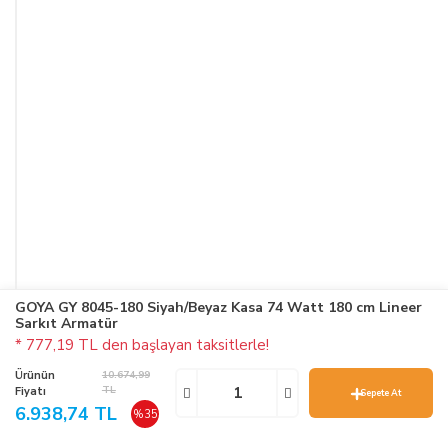
GOYA GY 8045-180 Siyah/Beyaz Kasa 74 Watt 180 cm Lineer
Sarkıt Armatür
* 777,19 TL den başlayan taksitlerle!
Ürünün
10.674,99
TL
Fiyatı
Sepete At
6.938,74 TL
%35