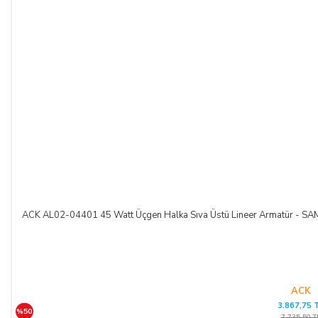
ACK AL02-04401 45 Watt Üçgen Halka Sıva Üstü Lineer Armatür -
ACK
3.867,75 
%50
7.735,50 T