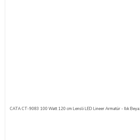
bildirmek şartıyla hiçbir hukuki ve cezai sorumluluk
üstlenmeksizin ve hiçbir gerekçe göstermeksizin malı
reddederek sözleşmeden cayma hakkını kullanabilir.
SATICININ CAYMA HAKKI BİLDİRİMİ YAPILACAK
İLETİŞİM BİLGİLERİ:
ŞİRKET BİLGİLERİ
Adı/Unvanı
:
LIGHT STORE Aydınlatma Sistemleri LTD.
ŞTİ.
Adresi
:
İstiklal Mh. Keten Sk. No:39 A Blok D:103 PK:
54050, Serdivan/SAKARYA
CATA CT-9083 100 Watt 120 cm Lensli LED Lineer Armatür - Ilık Beya
E-Posta
:
info@aydinlatmamekani.com
Adresi
Telefon No
:
0850 303 28 54