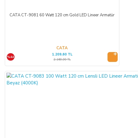
KREDİ KARTININ YETKİSİZ KULLANIMI İLE
YAPILAN ALIŞVERİŞLER:
CATA CT-9081 60 Watt 120 cm Gold LED Lineer Armatür
Ürün teslim edildikten sonra, ALICI'nın ödeme yaptığı kredi
kartının yetkisiz kişiler tarafından haksız olarak kullanıldığı
tespit edilirse ve satılan ürün bedeli ilgili banka veya finans
kuruluşu tarafından SATICI'ya ödenmez ise, ALICI, sözleşme
konusu ürünü 3 gün içerisinde nakliye gideri SATICI’ya ait
CATA
1.209,60 TL
olacak şekilde SATICI’ya iade etmek zorundadır.
%44
2.160,00 TL
ÖNGÖRÜLEMEYEN SEBEPLERLE ÜRÜN SÜRESİNDE
TESLİM EDİLEMEZ İSE:
SATICI’nın öngöremeyeceği mücbir sebepler oluşursa ve ürün
süresinde teslim edilemez ise, durum ALICI’ya bildirilir. Alıcı,
siparişin iptalini, ürünün benzeri ile değiştirilmesini veya engel
ortadan kalkana dek teslimatın ertelenmesini talep edebilir.
ALICI siparişi iptal ederse; ödemeyi nakit ile yapmış ise
iptalinden itibaren 14 gün içinde kendisine nakden bu ücret
ödenir. ALICI, ödemeyi kredi kartı ile yapmış ise ve iptal