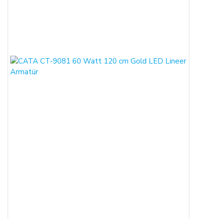
kaydı ile alıcının gösterdiği adresteki kişi ve/veya kuruluşa
teslim edilir. Bu süre içinde ürün teslim edilmez ise,
ALICILAR sözleşmeyi sona erdirebilir.
Satın alınan ürün, eksiksiz ve siparişte belirtilen niteliklere
uygun ve varsa garanti belgesi, kullanım kılavuzu gibi
belgelerle teslim edilmek zorundadır.
Satın alınan ürünün satılmasının imkânsızlaşması durumunda,
satıcı bu durumu öğrendiğinden itibaren 3 gün içinde yazılı
olarak alıcıya bu durumu bildirmek zorundadır. 14 gün içinde
de toplam bedel ALICI’ya iade edilmek zorundadır.
SATIN ALINAN ÜRÜN BEDELİ ÖDENMEZ İSE:
ALICI, satın aldığı ürün bedelini ödemez veya banka
kayıtlarında iptal ederse, SATICI'nın ürünü teslim
yükümlülüğü sona erer.