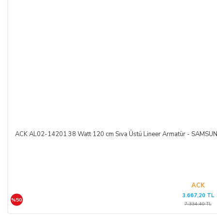
ACK AL02-14201 38 Watt 120 cm Sıva Üstü Lineer Armatür - SAM
ACK
3.667,20 TL
%50
7.334,40 TL