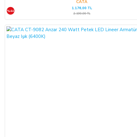
CATA
1.176,00 TL
CAYMA HAKKININ SÜRESİ:
%44
2.100,00 TL
ALICI, satın aldığı eğer bir hizmet ise, bu 14 günlük süre
sözleşmenin imzalandığı tarihten itibaren başlar. Cayma hakkı
süresi sona ermeden önce, tüketicinin onayı ile hizmetin ifasına
başlanan hizmet sözleşmelerinde cayma hakkı kullanılamaz.
Cayma hakkının kullanımından kaynaklanan masraflar
SATICI’ ya aittir.
Cayma hakkının kullanılması için 14 (ondört) günlük süre
içinde SATICI' ya iadeli taahhütlü posta, faks veya e-posta ile
yazılı bildirimde bulunulması ve ürünün işbu sözleşmede
düzenlenen "Cayma Hakkı Kullanılamayacak Ürünler"
hükümleri çerçevesinde kullanılmamış olması şarttır.
CAYMA HAKKININ KULLANIMI:
Üçüncü kişiye veya ALICI’ ya teslim edilen ürünün faturası,
(İade edilmek istenen ürünün faturası kurumsal ise, iade