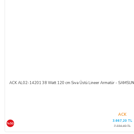
ACK AL02-14201 38 Watt 120 cm Sıva Üstü Lineer Armatür - SAM
ACK
3.667,20 TL
%50
7.334,40 TL