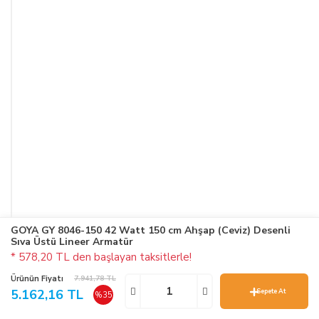
GOYA GY 8046-150 42 Watt 150 cm Ahşap (Ceviz) Desenli
Sıva Üstü Lineer Armatür
* 578,20 TL den başlayan taksitlerle!
Ürünün Fiyatı
7.941,78 TL
5.162,16 TL
Sepete At
%35