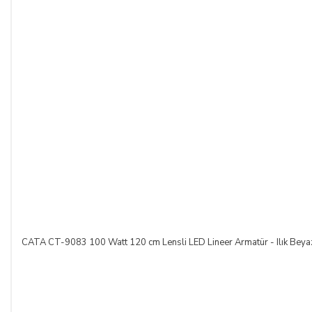
bildirmek şartıyla hiçbir hukuki ve cezai sorumluluk
üstlenmeksizin ve hiçbir gerekçe göstermeksizin malı
reddederek sözleşmeden cayma hakkını kullanabilir.
SATICININ CAYMA HAKKI BİLDİRİMİ YAPILACAK
İLETİŞİM BİLGİLERİ:
ŞİRKET BİLGİLERİ
Adı/Unvanı
:
LIGHT STORE Aydınlatma Sistemleri LTD.
ŞTİ.
Adresi
:
İstiklal Mh. Keten Sk. No:39 A Blok D:103 PK:
54050, Serdivan/SAKARYA
CATA CT-9083 100 Watt 120 cm Lensli LED Lineer Armatür - Ilık Beya
E-Posta
:
info@aydinlatmamekani.com
Adresi
Telefon No
:
0850 303 28 54