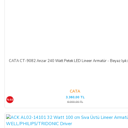
TEMERRÜT HALİ VE HUKUKİ SONUÇLARI:
ALICI, ödeme işlemlerini kredi kartı ile yaptığı durumda
temerrüde düştüğü takdirde, kart sahibi banka ile arasındaki
kredi kartı sözleşmesi çerçevesinde faiz ödeyeceğini ve
bankaya karşı sorumlu olacağını kabul, beyan ve taahhüt eder.
Bu durumda ilgili banka hukuki yollara başvurabilir; doğacak
masrafları ve vekâlet ücretini ALICI’dan talep edebilir ve her
koşulda ALICI’nın borcundan dolayı temerrüde düşmesi
CATA CT-9082 Anzar 240 Watt Petek LED Lineer Armatür - Beyaz Işık
halinde, ALICI, borcun gecikmeli ifasından dolayı SATICI’nın
uğradığı zarar ve ziyanını ödeyeceğini kabul eder.
ÖDEME VE TESLİMAT:
CATA
3.360,00 TL
%44
Ödemelerinizi, Banka Havalesi veya EFT (Elektronik Fon
6.000,00 TL
Transferi) yolu ile
LIGHT STORE AYDINLATMA
SİSTEMLERİ LTD. ŞTİ.
hesap adlı
TR42 0020 5000 0971
2352 8000 01 IBAN nolu Kuveyt Türk Katılım Bankası
(TL)
hesabımıza yapabilirsiniz.