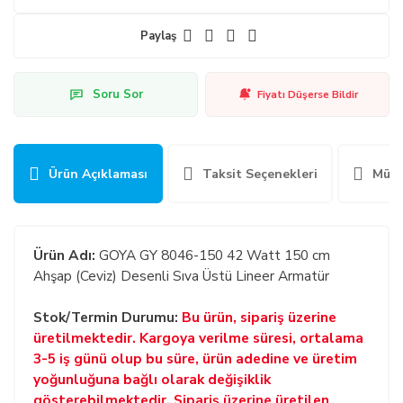
Paylaş
Soru Sor
Fiyatı Düşerse Bildir
Ürün Açıklaması
Taksit Seçenekleri
Müşt
Ürün Adı:
GOYA GY 8046-150 42 Watt 150 cm
Ahşap (Ceviz) Desenli Sıva Üstü Lineer Armatür
Stok/Termin Durumu:
Bu ürün, sipariş üzerine
üretilmektedir. Kargoya verilme süresi, ortalama
3-5 iş günü olup bu süre, ürün adedine ve üretim
yoğunluğuna bağlı olarak değişiklik
gösterebilmektedir. Sipariş üzerine üretilen