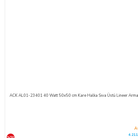
ACK AL01-23401 40 Watt 50x50 cm Kare Halka Sıva Üstü Lineer A
A
4.211
%50