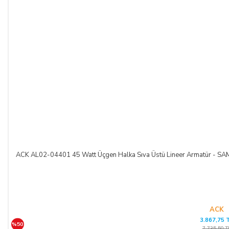
ACK AL02-04401 45 Watt Üçgen Halka Sıva Üstü Lineer Armatür -
ACK
3.867,75 
%50
7.735,50 T