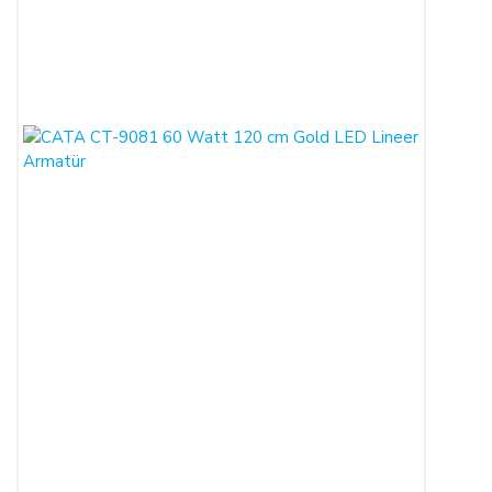
kaydı ile alıcının gösterdiği adresteki kişi ve/veya kuruluşa
teslim edilir. Bu süre içinde ürün teslim edilmez ise,
ALICILAR sözleşmeyi sona erdirebilir.
Satın alınan ürün, eksiksiz ve siparişte belirtilen niteliklere
uygun ve varsa garanti belgesi, kullanım kılavuzu gibi
belgelerle teslim edilmek zorundadır.
Satın alınan ürünün satılmasının imkânsızlaşması durumunda,
satıcı bu durumu öğrendiğinden itibaren 3 gün içinde yazılı
olarak alıcıya bu durumu bildirmek zorundadır. 14 gün içinde
de toplam bedel ALICI’ya iade edilmek zorundadır.
SATIN ALINAN ÜRÜN BEDELİ ÖDENMEZ İSE:
ALICI, satın aldığı ürün bedelini ödemez veya banka
kayıtlarında iptal ederse, SATICI'nın ürünü teslim
yükümlülüğü sona erer.