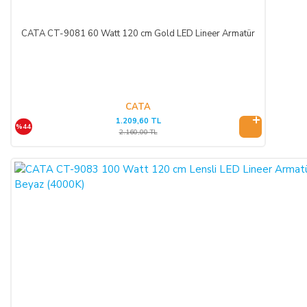
KREDİ KARTININ YETKİSİZ KULLANIMI İLE
YAPILAN ALIŞVERİŞLER:
CATA CT-9081 60 Watt 120 cm Gold LED Lineer Armatür
Ürün teslim edildikten sonra, ALICI'nın ödeme yaptığı kredi
kartının yetkisiz kişiler tarafından haksız olarak kullanıldığı
tespit edilirse ve satılan ürün bedeli ilgili banka veya finans
kuruluşu tarafından SATICI'ya ödenmez ise, ALICI, sözleşme
konusu ürünü 3 gün içerisinde nakliye gideri SATICI’ya ait
CATA
1.209,60 TL
olacak şekilde SATICI’ya iade etmek zorundadır.
%44
2.160,00 TL
ÖNGÖRÜLEMEYEN SEBEPLERLE ÜRÜN SÜRESİNDE
TESLİM EDİLEMEZ İSE:
SATICI’nın öngöremeyeceği mücbir sebepler oluşursa ve ürün
süresinde teslim edilemez ise, durum ALICI’ya bildirilir. Alıcı,
siparişin iptalini, ürünün benzeri ile değiştirilmesini veya engel
ortadan kalkana dek teslimatın ertelenmesini talep edebilir.
ALICI siparişi iptal ederse; ödemeyi nakit ile yapmış ise
iptalinden itibaren 14 gün içinde kendisine nakden bu ücret
ödenir. ALICI, ödemeyi kredi kartı ile yapmış ise ve iptal