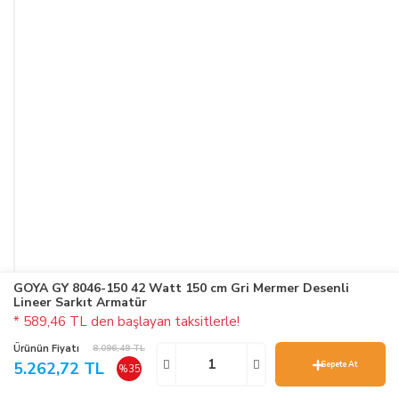
GOYA GY 8046-150 42 Watt 150 cm Gri Mermer Desenli
Lineer Sarkıt Armatür
* 589,46 TL den başlayan taksitlerle!
Ürünün Fiyatı
8.096,49 TL
5.262,72 TL
Sepete At
%35