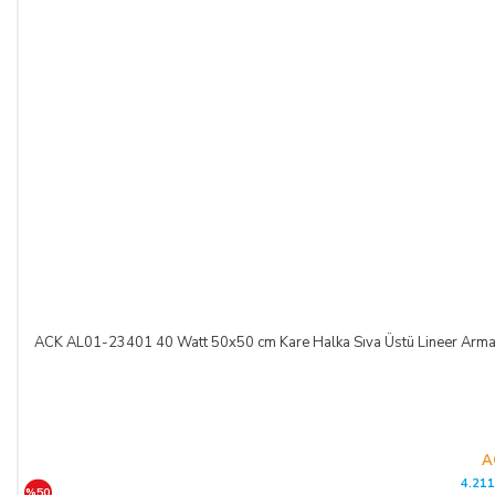
ACK AL01-23401 40 Watt 50x50 cm Kare Halka Sıva Üstü Lineer A
A
4.211
%50