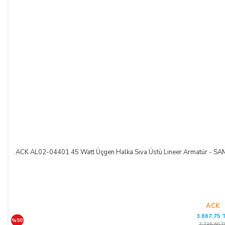
ACK AL02-04401 45 Watt Üçgen Halka Sıva Üstü Lineer Armatür -
ACK
3.867,75 
%50
7.735,50 T