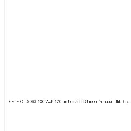
bildirmek şartıyla hiçbir hukuki ve cezai sorumluluk
üstlenmeksizin ve hiçbir gerekçe göstermeksizin malı
reddederek sözleşmeden cayma hakkını kullanabilir.
SATICININ CAYMA HAKKI BİLDİRİMİ YAPILACAK
İLETİŞİM BİLGİLERİ:
ŞİRKET BİLGİLERİ
Adı/Unvanı
:
LIGHT STORE Aydınlatma Sistemleri LTD.
ŞTİ.
Adresi
:
İstiklal Mh. Keten Sk. No:39 A Blok D:103 PK:
54050, Serdivan/SAKARYA
CATA CT-9083 100 Watt 120 cm Lensli LED Lineer Armatür - Ilık Beya
E-Posta
:
info@aydinlatmamekani.com
Adresi
Telefon No
:
0850 303 28 54