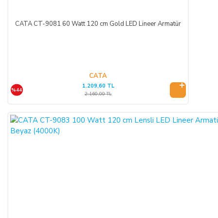
KREDİ KARTININ YETKİSİZ KULLANIMI İLE
YAPILAN ALIŞVERİŞLER:
CATA CT-9081 60 Watt 120 cm Gold LED Lineer Armatür
Ürün teslim edildikten sonra, ALICI'nın ödeme yaptığı kredi
kartının yetkisiz kişiler tarafından haksız olarak kullanıldığı
tespit edilirse ve satılan ürün bedeli ilgili banka veya finans
kuruluşu tarafından SATICI'ya ödenmez ise, ALICI, sözleşme
konusu ürünü 3 gün içerisinde nakliye gideri SATICI’ya ait
CATA
1.209,60 TL
olacak şekilde SATICI’ya iade etmek zorundadır.
%44
2.160,00 TL
ÖNGÖRÜLEMEYEN SEBEPLERLE ÜRÜN SÜRESİNDE
TESLİM EDİLEMEZ İSE:
SATICI’nın öngöremeyeceği mücbir sebepler oluşursa ve ürün
süresinde teslim edilemez ise, durum ALICI’ya bildirilir. Alıcı,
siparişin iptalini, ürünün benzeri ile değiştirilmesini veya engel
ortadan kalkana dek teslimatın ertelenmesini talep edebilir.
ALICI siparişi iptal ederse; ödemeyi nakit ile yapmış ise
iptalinden itibaren 14 gün içinde kendisine nakden bu ücret
ödenir. ALICI, ödemeyi kredi kartı ile yapmış ise ve iptal