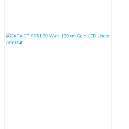
kaydı ile alıcının gösterdiği adresteki kişi ve/veya kuruluşa
teslim edilir. Bu süre içinde ürün teslim edilmez ise,
ALICILAR sözleşmeyi sona erdirebilir.
Satın alınan ürün, eksiksiz ve siparişte belirtilen niteliklere
uygun ve varsa garanti belgesi, kullanım kılavuzu gibi
belgelerle teslim edilmek zorundadır.
Satın alınan ürünün satılmasının imkânsızlaşması durumunda,
satıcı bu durumu öğrendiğinden itibaren 3 gün içinde yazılı
olarak alıcıya bu durumu bildirmek zorundadır. 14 gün içinde
de toplam bedel ALICI’ya iade edilmek zorundadır.
SATIN ALINAN ÜRÜN BEDELİ ÖDENMEZ İSE:
ALICI, satın aldığı ürün bedelini ödemez veya banka
kayıtlarında iptal ederse, SATICI'nın ürünü teslim
yükümlülüğü sona erer.