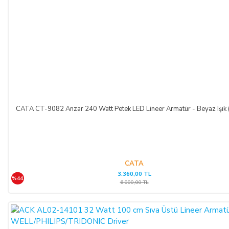
TEMERRÜT HALİ VE HUKUKİ SONUÇLARI:
ALICI, ödeme işlemlerini kredi kartı ile yaptığı durumda
temerrüde düştüğü takdirde, kart sahibi banka ile arasındaki
kredi kartı sözleşmesi çerçevesinde faiz ödeyeceğini ve
bankaya karşı sorumlu olacağını kabul, beyan ve taahhüt eder.
Bu durumda ilgili banka hukuki yollara başvurabilir; doğacak
masrafları ve vekâlet ücretini ALICI’dan talep edebilir ve her
koşulda ALICI’nın borcundan dolayı temerrüde düşmesi
CATA CT-9082 Anzar 240 Watt Petek LED Lineer Armatür - Beyaz Işık
halinde, ALICI, borcun gecikmeli ifasından dolayı SATICI’nın
uğradığı zarar ve ziyanını ödeyeceğini kabul eder.
ÖDEME VE TESLİMAT:
CATA
3.360,00 TL
%44
Ödemelerinizi, Banka Havalesi veya EFT (Elektronik Fon
6.000,00 TL
Transferi) yolu ile
LIGHT STORE AYDINLATMA
SİSTEMLERİ LTD. ŞTİ.
hesap adlı
TR42 0020 5000 0971
2352 8000 01 IBAN nolu Kuveyt Türk Katılım Bankası
(TL)
hesabımıza yapabilirsiniz.