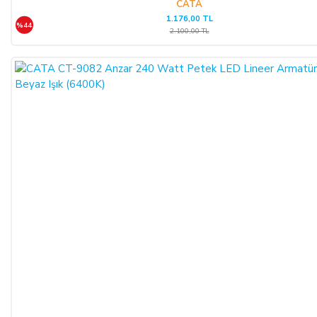
CATA
1.176,00 TL
CAYMA HAKKININ SÜRESİ:
%44
2.100,00 TL
ALICI, satın aldığı eğer bir hizmet ise, bu 14 günlük süre
sözleşmenin imzalandığı tarihten itibaren başlar. Cayma hakkı
süresi sona ermeden önce, tüketicinin onayı ile hizmetin ifasına
başlanan hizmet sözleşmelerinde cayma hakkı kullanılamaz.
Cayma hakkının kullanımından kaynaklanan masraflar
SATICI’ ya aittir.
Cayma hakkının kullanılması için 14 (ondört) günlük süre
içinde SATICI' ya iadeli taahhütlü posta, faks veya e-posta ile
yazılı bildirimde bulunulması ve ürünün işbu sözleşmede
düzenlenen "Cayma Hakkı Kullanılamayacak Ürünler"
hükümleri çerçevesinde kullanılmamış olması şarttır.
CAYMA HAKKININ KULLANIMI:
Üçüncü kişiye veya ALICI’ ya teslim edilen ürünün faturası,
(İade edilmek istenen ürünün faturası kurumsal ise, iade