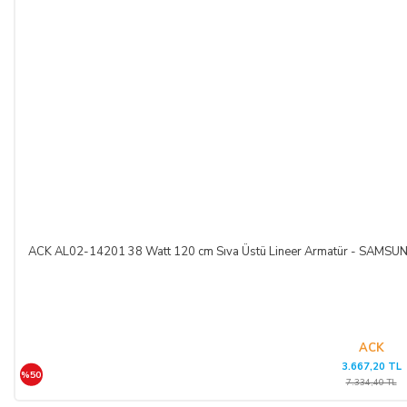
ACK AL02-14201 38 Watt 120 cm Sıva Üstü Lineer Armatür - SAM
ACK
3.667,20 TL
%50
7.334,40 TL