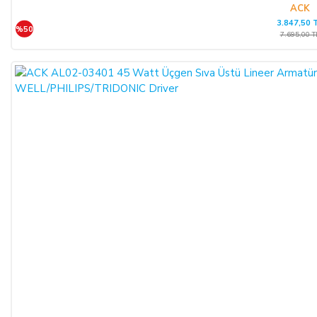
ACK
3.847,50 
%50
7.695,00 T