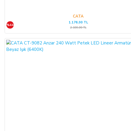
Telefon No
:
0850 303 28 54
CATA
1.176,00 TL
CAYMA HAKKININ SÜRESİ:
%44
2.100,00 TL
ALICI, satın aldığı eğer bir hizmet ise, bu 14 günlük süre
sözleşmenin imzalandığı tarihten itibaren başlar. Cayma hakkı
süresi sona ermeden önce, tüketicinin onayı ile hizmetin ifasına
başlanan hizmet sözleşmelerinde cayma hakkı kullanılamaz.
Cayma hakkının kullanımından kaynaklanan masraflar
SATICI’ ya aittir.
Cayma hakkının kullanılması için 14 (ondört) günlük süre
içinde SATICI' ya iadeli taahhütlü posta, faks veya e-posta ile
yazılı bildirimde bulunulması ve ürünün işbu sözleşmede
düzenlenen "Cayma Hakkı Kullanılamayacak Ürünler"
hükümleri çerçevesinde kullanılmamış olması şarttır.
CAYMA HAKKININ KULLANIMI: