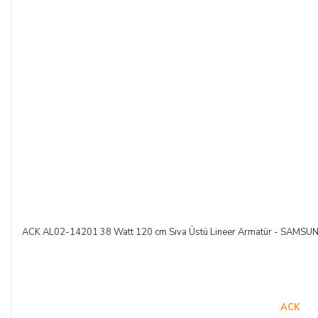
ACK AL02-14201 38 Watt 120 cm Sıva Üstü Lineer Armatür - SAM
ACK