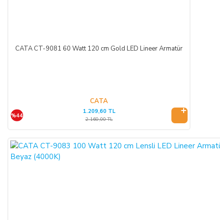
KREDİ KARTININ YETKİSİZ KULLANIMI İLE
YAPILAN ALIŞVERİŞLER:
CATA CT-9081 60 Watt 120 cm Gold LED Lineer Armatür
Ürün teslim edildikten sonra, ALICI'nın ödeme yaptığı kredi
kartının yetkisiz kişiler tarafından haksız olarak kullanıldığı
tespit edilirse ve satılan ürün bedeli ilgili banka veya finans
kuruluşu tarafından SATICI'ya ödenmez ise, ALICI, sözleşme
konusu ürünü 3 gün içerisinde nakliye gideri SATICI’ya ait
CATA
1.209,60 TL
olacak şekilde SATICI’ya iade etmek zorundadır.
%44
2.160,00 TL
ÖNGÖRÜLEMEYEN SEBEPLERLE ÜRÜN SÜRESİNDE
TESLİM EDİLEMEZ İSE:
SATICI’nın öngöremeyeceği mücbir sebepler oluşursa ve ürün
süresinde teslim edilemez ise, durum ALICI’ya bildirilir. Alıcı,
siparişin iptalini, ürünün benzeri ile değiştirilmesini veya engel
ortadan kalkana dek teslimatın ertelenmesini talep edebilir.
ALICI siparişi iptal ederse; ödemeyi nakit ile yapmış ise