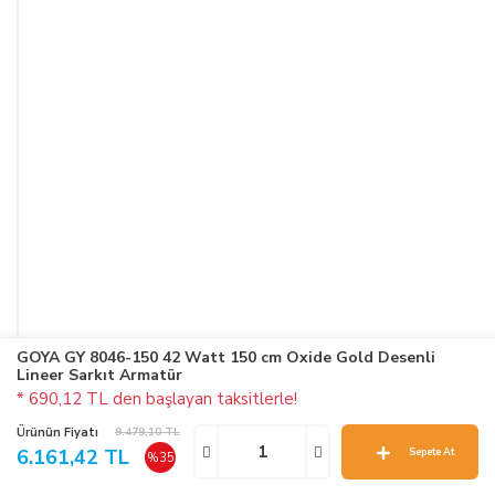
GOYA GY 8046-150 42 Watt 150 cm Oxide Gold Desenli
Lineer Sarkıt Armatür
* 690,12 TL den başlayan taksitlerle!
Ürünün Fiyatı
9.479,10 TL
6.161,42 TL
Sepete At
%35