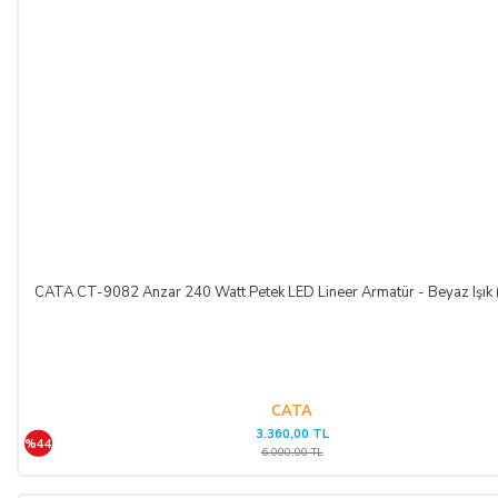
değildir.
TEMERRÜT HALİ VE HUKUKİ SONUÇLARI:
ALICI, ödeme işlemlerini kredi kartı ile yaptığı durumda
temerrüde düştüğü takdirde, kart sahibi banka ile arasındaki
kredi kartı sözleşmesi çerçevesinde faiz ödeyeceğini ve
bankaya karşı sorumlu olacağını kabul, beyan ve taahhüt eder.
Bu durumda ilgili banka hukuki yollara başvurabilir; doğacak
masrafları ve vekâlet ücretini ALICI’dan talep edebilir ve her
koşulda ALICI’nın borcundan dolayı temerrüde düşmesi
CATA CT-9082 Anzar 240 Watt Petek LED Lineer Armatür - Beyaz Işık
halinde, ALICI, borcun gecikmeli ifasından dolayı SATICI’nın
uğradığı zarar ve ziyanını ödeyeceğini kabul eder.
ÖDEME VE TESLİMAT:
CATA
3.360,00 TL
%44
Ödemelerinizi, Banka Havalesi veya EFT (Elektronik Fon
6.000,00 TL
Transferi) yolu ile
LIGHT STORE AYDINLATMA
SİSTEMLERİ LTD. ŞTİ.
hesap adlı
TR42 0020 5000 0971