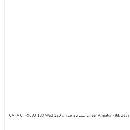
kişi/kuruluşa teslim tarihinden itibaren 14 (on dört) gün
içerisinde, SATICI’ya aşağıdaki iletişim bilgileri üzerinden
bildirmek şartıyla hiçbir hukuki ve cezai sorumluluk
üstlenmeksizin ve hiçbir gerekçe göstermeksizin malı
reddederek sözleşmeden cayma hakkını kullanabilir.
SATICININ CAYMA HAKKI BİLDİRİMİ YAPILACAK
İLETİŞİM BİLGİLERİ:
ŞİRKET BİLGİLERİ
Adı/Unvanı
:
LIGHT STORE Aydınlatma Sistemleri LTD.
ŞTİ.
Adresi
:
İstiklal Mh. Keten Sk. No:39 A Blok D:103 PK:
54050, Serdivan/SAKARYA
CATA CT-9083 100 Watt 120 cm Lensli LED Lineer Armatür - Ilık Beya
E-Posta
:
info@aydinlatmamekani.com
Adresi