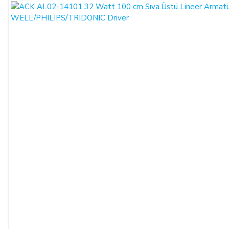
2352 8000 01 IBAN nolu Kuveyt Türk Katılım Bankası
(TL)
hesabımıza yapabilirsiniz.
Sitemiz üzerinden kredi kartlarınız ile, online tek ödeme veya
online taksit imkânlarından yararlanabilirsiniz. Online
ödemelerinizde, siparişiniz sonunda kredi kartınızdan tutar
çekim işlemi gerçekleşecektir.