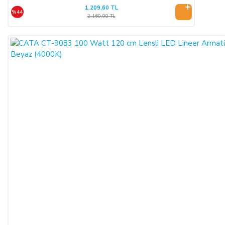
1.209,60 TL
olacak şekilde SATICI’ya iade etmek zorundadır.
%44
2.160,00 TL
ÖNGÖRÜLEMEYEN SEBEPLERLE ÜRÜN SÜRESİNDE
TESLİM EDİLEMEZ İSE:
SATICI’nın öngöremeyeceği mücbir sebepler oluşursa ve ürün
süresinde teslim edilemez ise, durum ALICI’ya bildirilir. Alıcı,
siparişin iptalini, ürünün benzeri ile değiştirilmesini veya engel
ortadan kalkana dek teslimatın ertelenmesini talep edebilir.
ALICI siparişi iptal ederse; ödemeyi nakit ile yapmış ise
iptalinden itibaren 14 gün içinde kendisine nakden bu ücret
ödenir. ALICI, ödemeyi kredi kartı ile yapmış ise ve iptal
ederse, bu iptalden itibaren yine 14 gün içinde ürün bedeli
bankaya iade edilir, ancak bankanın ALICI'nın hesabına 2-3
hafta içerisinde aktarması olasıdır.
ALICININ ÜRÜNÜ KONTROL ETME YÜKÜMLÜLÜĞÜ:
ALICI, sözleşme konusu mal/hizmeti teslim almadan önce