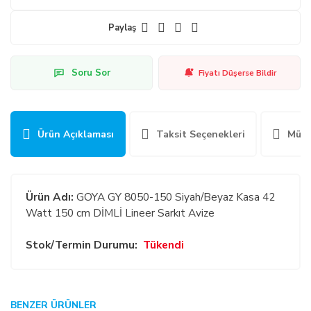
Paylaş
Soru Sor
Fiyatı Düşerse Bildir
Ürün Açıklaması
Taksit Seçenekleri
Müşt
Ürün Adı:
GOYA GY 8050-150 Siyah/Beyaz Kasa 42
Watt 150 cm DİMLİ Lineer Sarkıt Avize
Stok/Termin Durumu:
Tükendi
GENEL:
BENZER ÜRÜNLER
Bu ürüne ilk yorumu siz yapın!