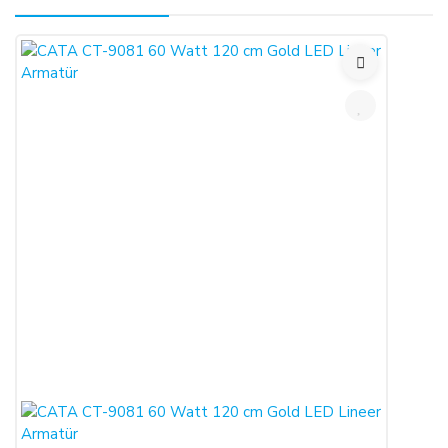
Kullanmakta olduğunuz web sitesi üzerinden elektronik
ortamda sipariş verdiğiniz takdirde, size sunulan ön
Yorum Yaz
bilgilendirme formunu ve mesafeli satış sözleşmesini kabul
etmiş sayılırsınız.
ALICILAR, satın aldıkları ürünün satış ve teslimi ile ilgili
olarak 6502 sayılı Tüketicinin Korunması Hakkında Kanun ve
Mesafeli Sözleşmeler Yönetmeliği (RG: 27.11.2014/29188)
hükümleri ile yürürlükteki diğer yasalara tabidir.
Ürün sevkiyat masrafı olan kargo ücretleri alıcılar tarafından
ödenecektir.
Satın alınan her bir ürün, 30 günlük yasal süreyi aşmamak
kaydı ile alıcının gösterdiği adresteki kişi ve/veya kuruluşa
teslim edilir. Bu süre içinde ürün teslim edilmez ise,
ALICILAR sözleşmeyi sona erdirebilir.
Satın alınan ürün, eksiksiz ve siparişte belirtilen niteliklere
uygun ve varsa garanti belgesi, kullanım kılavuzu gibi
belgelerle teslim edilmek zorundadır.