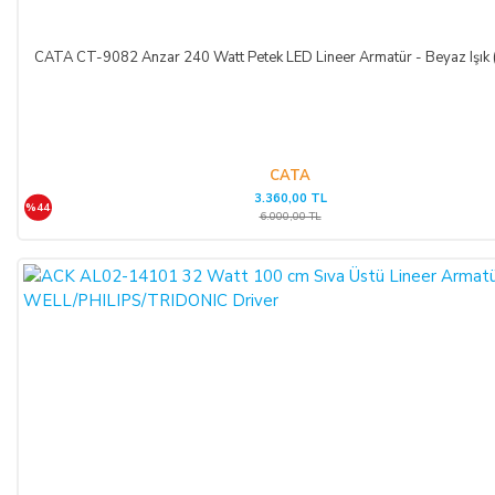
masrafları ve vekâlet ücretini ALICI’dan talep edebilir ve her
koşulda ALICI’nın borcundan dolayı temerrüde düşmesi
CATA CT-9082 Anzar 240 Watt Petek LED Lineer Armatür - Beyaz Işık
halinde, ALICI, borcun gecikmeli ifasından dolayı SATICI’nın
uğradığı zarar ve ziyanını ödeyeceğini kabul eder.
ÖDEME VE TESLİMAT:
CATA
3.360,00 TL
%44
Ödemelerinizi, Banka Havalesi veya EFT (Elektronik Fon
6.000,00 TL
Transferi) yolu ile
LIGHT STORE AYDINLATMA
SİSTEMLERİ LTD. ŞTİ.
hesap adlı
TR42 0020 5000 0971
2352 8000 01 IBAN nolu Kuveyt Türk Katılım Bankası
(TL)
hesabımıza yapabilirsiniz.
Sitemiz üzerinden kredi kartlarınız ile, online tek ödeme veya
online taksit imkânlarından yararlanabilirsiniz. Online
ödemelerinizde, siparişiniz sonunda kredi kartınızdan tutar
çekim işlemi gerçekleşecektir.