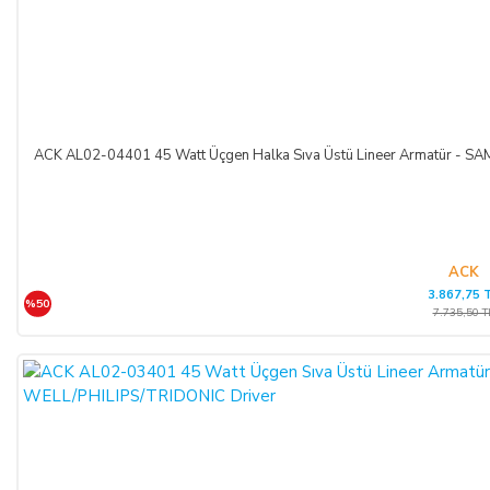
ACK AL02-04401 45 Watt Üçgen Halka Sıva Üstü Lineer Armatür -
ACK
3.867,75 
%50
7.735,50 T