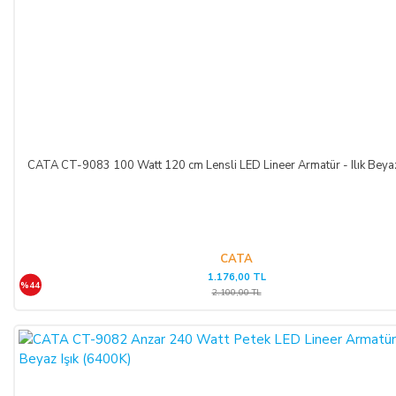
ŞİRKET BİLGİLERİ
Adı/Unvanı
:
LIGHT STORE Aydınlatma Sistemleri LTD.
ŞTİ.
Adresi
:
İstiklal Mh. Keten Sk. No:39 A Blok D:103 PK:
54050, Serdivan/SAKARYA
CATA CT-9083 100 Watt 120 cm Lensli LED Lineer Armatür - Ilık Beya
E-Posta
:
info@aydinlatmamekani.com
Adresi
Telefon No
:
0850 303 28 54
CATA
1.176,00 TL
CAYMA HAKKININ SÜRESİ:
%44
2.100,00 TL
ALICI, satın aldığı eğer bir hizmet ise, bu 14 günlük süre
sözleşmenin imzalandığı tarihten itibaren başlar. Cayma hakkı
süresi sona ermeden önce, tüketicinin onayı ile hizmetin ifasına
başlanan hizmet sözleşmelerinde cayma hakkı kullanılamaz.