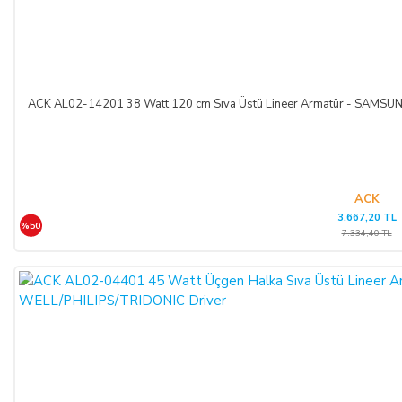
ACK AL02-14201 38 Watt 120 cm Sıva Üstü Lineer Armatür - SAM
ACK
3.667,20 TL
%50
7.334,40 TL