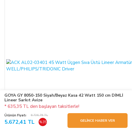
GOYA GY 8050-150 Siyah/Beyaz Kasa 42 Watt 150 cm DİMLİ
Lineer Sarkıt Avize
* 635,35 TL den başlayan taksitlerle!
Ürünün Fiyatı
8.726,79 TL
GELİNCE HABER VER
5.672,41 TL
%35