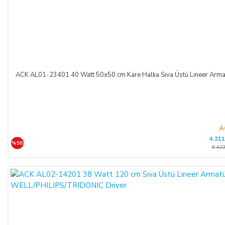
ACK AL01-23401 40 Watt 50x50 cm Kare Halka Sıva Üstü Lineer A
A
4.211
%50
8.423