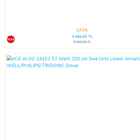
halinde, ALICI, borcun gecikmeli ifasından dolayı SATICI’nın
uğradığı zarar ve ziyanını ödeyeceğini kabul eder.
ÖDEME VE TESLİMAT:
CATA
3.360,00 TL
%44
Ödemelerinizi, Banka Havalesi veya EFT (Elektronik Fon
6.000,00 TL
Transferi) yolu ile
LIGHT STORE AYDINLATMA
SİSTEMLERİ LTD. ŞTİ.
hesap adlı
TR42 0020 5000 0971
2352 8000 01 IBAN nolu Kuveyt Türk Katılım Bankası
(TL)
hesabımıza yapabilirsiniz.
Sitemiz üzerinden kredi kartlarınız ile, online tek ödeme veya
online taksit imkânlarından yararlanabilirsiniz. Online
ödemelerinizde, siparişiniz sonunda kredi kartınızdan tutar
çekim işlemi gerçekleşecektir.