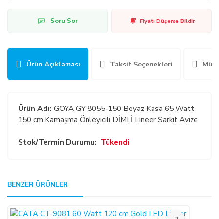
Soru Sor
Fiyatı Düşerse Bildir
Ürün Açıklaması
Taksit Seçenekleri
Müşt
Ürün Adı:
GOYA GY 8055-150 Beyaz Kasa 65 Watt
150 cm Kamaşma Önleyicili DİMLİ Lineer Sarkıt Avize
Stok/Termin Durumu:
Tükendi
GENEL:
BENZER ÜRÜNLER
Bu ürüne ilk yorumu siz yapın!
Kullanmakta olduğunuz web sitesi üzerinden elektronik
ortamda sipariş verdiğiniz takdirde, size sunulan ön
Yorum Yaz