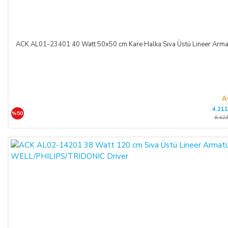
ACK AL01-23401 40 Watt 50x50 cm Kare Halka Sıva Üstü Lineer A
A
4.211
%50
8.423