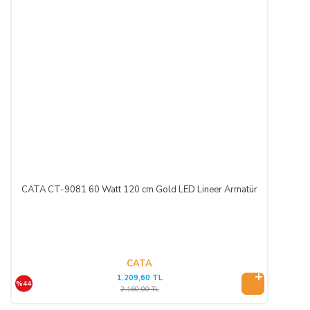
de toplam bedel ALICI’ya iade edilmek zorundadır.
SATIN ALINAN ÜRÜN BEDELİ ÖDENMEZ İSE:
ALICI, satın aldığı ürün bedelini ödemez veya banka
kayıtlarında iptal ederse, SATICI'nın ürünü teslim
yükümlülüğü sona erer.
KREDİ KARTININ YETKİSİZ KULLANIMI İLE
YAPILAN ALIŞVERİŞLER:
CATA CT-9081 60 Watt 120 cm Gold LED Lineer Armatür
Ürün teslim edildikten sonra, ALICI'nın ödeme yaptığı kredi
kartının yetkisiz kişiler tarafından haksız olarak kullanıldığı
tespit edilirse ve satılan ürün bedeli ilgili banka veya finans
kuruluşu tarafından SATICI'ya ödenmez ise, ALICI, sözleşme
konusu ürünü 3 gün içerisinde nakliye gideri SATICI’ya ait
CATA
1.209,60 TL
olacak şekilde SATICI’ya iade etmek zorundadır.
%44
2.160,00 TL