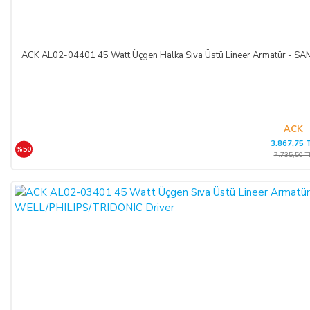
ACK AL02-04401 45 Watt Üçgen Halka Sıva Üstü Lineer Armatür -
ACK
3.867,75 
%50
7.735,50 T