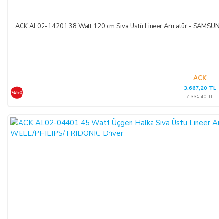
ACK AL02-14201 38 Watt 120 cm Sıva Üstü Lineer Armatür - SAM
ACK
3.667,20 TL
%50
7.334,40 TL