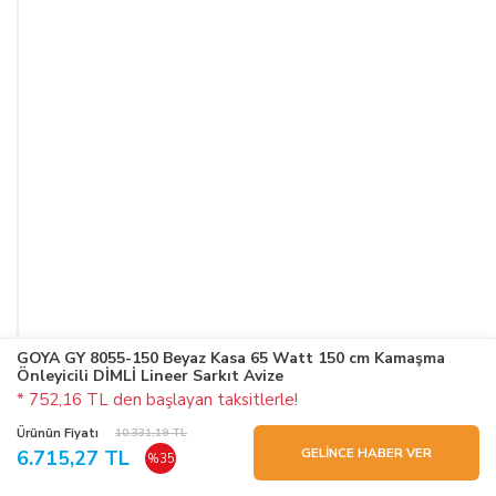
GOYA GY 8055-150 Beyaz Kasa 65 Watt 150 cm Kamaşma
Önleyicili DİMLİ Lineer Sarkıt Avize
* 752,16 TL den başlayan taksitlerle!
Ürünün Fiyatı
10.331,19 TL
GELİNCE HABER VER
6.715,27 TL
%35