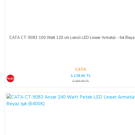
Adı/Unvanı
:
LIGHT STORE Aydınlatma Sistemleri LTD.
ŞTİ.
Adresi
:
İstiklal Mh. Keten Sk. No:39 A Blok D:103 PK:
54050, Serdivan/SAKARYA
CATA CT-9083 100 Watt 120 cm Lensli LED Lineer Armatür - Ilık Beya
E-Posta
:
info@aydinlatmamekani.com
Adresi
Telefon No
:
0850 303 28 54
CATA
1.176,00 TL
CAYMA HAKKININ SÜRESİ:
%44
2.100,00 TL
ALICI, satın aldığı eğer bir hizmet ise, bu 14 günlük süre
sözleşmenin imzalandığı tarihten itibaren başlar. Cayma hakkı
süresi sona ermeden önce, tüketicinin onayı ile hizmetin ifasına
başlanan hizmet sözleşmelerinde cayma hakkı kullanılamaz.
Cayma hakkının kullanımından kaynaklanan masraflar
SATICI’ ya aittir.