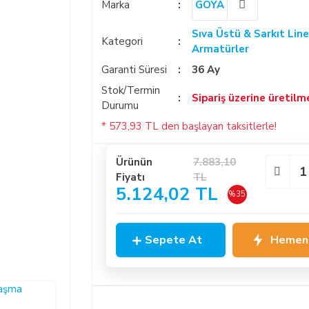
Marka
GOYA
Sıva Üstü & Sarkıt Line
Kategori
Armatürler
Garanti Süresi
36 Ay
Stok/Termin
Sipariş üzerine üretilm
Durumu
* 573,93 TL den başlayan taksitlerle!
Ürünün
7.883,10
Fiyatı
TL
5.124,02 TL
%35
Sepete At
Hemen