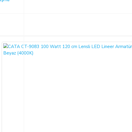
Bu ürüne ilk yorumu siz yapın!
ariş verdiğiniz takdirde, size sunulan ön bilgilendirme formunu ve mesafeli sa
larak 6502 sayılı Tüketicinin Korunması Hakkında Kanun ve Mesafeli Sözleşmele
Yorum Yaz
necektir.
dı ile alıcının gösterdiği adresteki kişi ve/veya kuruluşa teslim edilir. Bu
un ve varsa garanti belgesi, kullanım kılavuzu gibi belgelerle teslim edilmek zor
satıcı bu durumu öğrendiğinden itibaren 3 gün içinde yazılı olarak alıcıya 