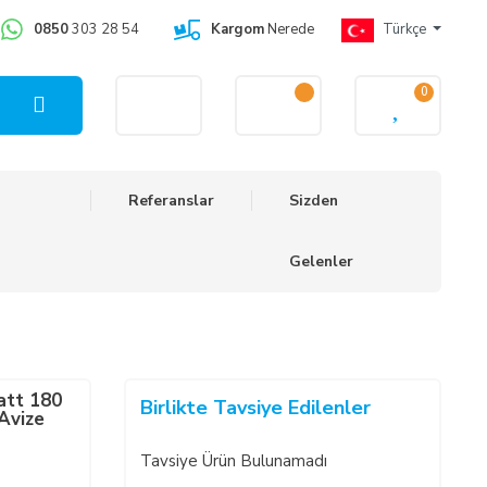
0850
303 28 54
Kargom
Nerede
Türkçe
0
Referanslar
Sizden
Gelenler
att 180
Birlikte Tavsiye Edilenler
Avize
Tavsiye Ürün Bulunamadı