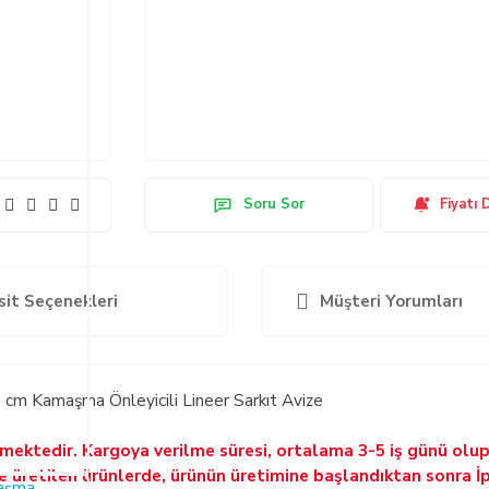
Soru Sor
Fiyatı 
sit Seçenekleri
Müşteri Yorumları
m Kamaşma Önleyicili Lineer Sarkıt Avize
ilmektedir. Kargoya verilme süresi, ortalama 3-5 iş günü olu
ne üretilen ürünlerde, ürünün üretimine başlandıktan sonra İ