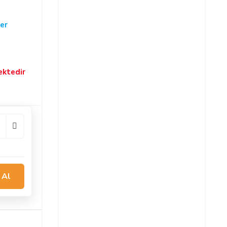
er
ektedir
 Al