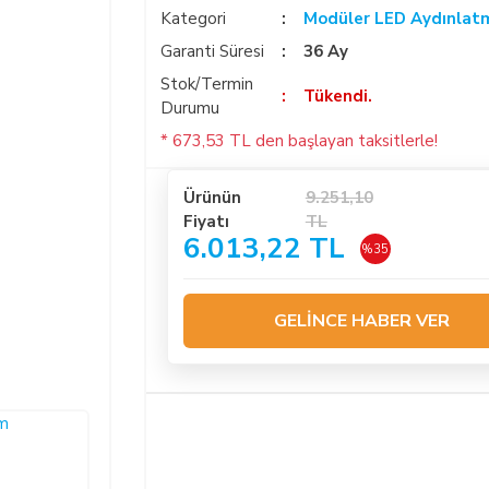
Kategori
Modüler LED Aydınlat
Garanti Süresi
36 Ay
Stok/Termin
Tükendi.
Durumu
* 673,53 TL den başlayan taksitlerle!
Ürünün
9.251,10
Fiyatı
TL
6.013,22 TL
%35
GELİNCE HABER VER