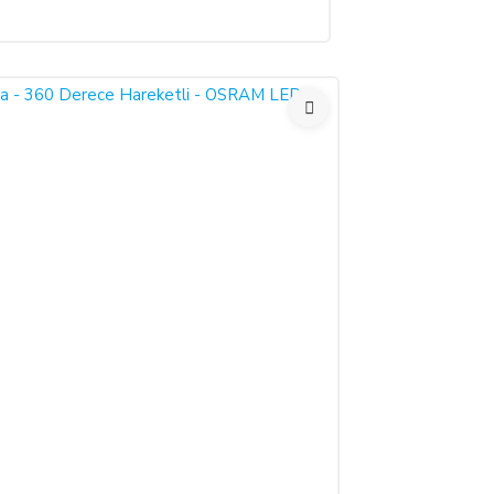
ifasına başlanan
hizmetlere ilişkin cayma hakkının kullanılması Yönetmelik ge
mümkün değildir.
Bununla birlikte, ALICI'nın
siparişi üzerine üretilen bu ü
üde düştüğü takdirde, kart sahibi banka ile arasındaki kredi kartı sözleşmesi 
yollara başvurabilir; doğacak masrafları ve vekâlet ücretini ALICI’dan tale
I’nın uğradığı zarar ve ziyanını ödeyeceğini kabul eder.
eri) yolu ile
LIGHT STORE AYDINLATMA SİSTEMLERİ LTD. ŞTİ.
hes
ine taksit imkânlarından yararlanabilirsiniz. Online ödemelerinizde, siparişiniz