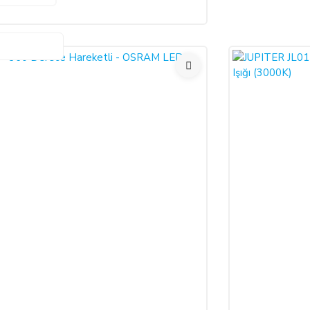
termeksizin malı reddederek sözleşmeden cayma hakkını kullanabilir.
İŞİM BİLGİLERİ:
 Sistemleri LTD. ŞTİ.
 No:39 A Blok D:103 PK: 54050, Serdivan/SAKARYA
.com
leşmenin imzalandığı tarihten itibaren başlar. Cayma hakkı süresi sona ermed
 aittir.