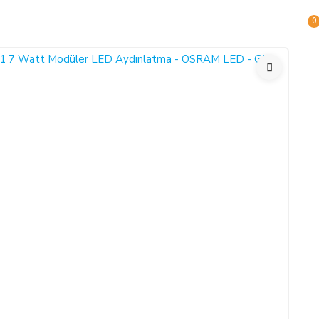
0
en önce, tüketicinin onayı ile hizmetin ifasına başlanan hizmet