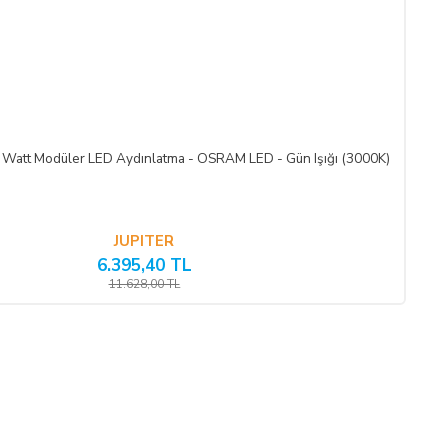
e bulunulması ve ürünün işbu sözleşmede düzenlenen "Cayma Hakkı
iş olduğu iade faturası ile birlikte gönderilmesi gerekmektedir.
 Watt Modüler LED Aydınlatma - OSRAM LED - Gün Işığı (3000K)
tedir.
JUPITER
6.395,40 TL
11.628,00 TL
sokan belgeleri ALICI’ ya iade etmek ve 20 (yirmi) günlük süre
’nın zararlarını tazmin etmekle yükümlüdür. Ancak cayma hakkı
dalanılan indirim miktarı iptal edilir.