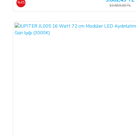
%45
10.659,00 TL
CAYMA HAKKI KULLANILAMAYACAK ÜRÜNLER:
Cayma hakkı süresi sona ermeden önce,
tüketicinin onayı ile 
ürün veya ürünlerin üretimine başlandıktan sonra,
Sipariş İptali
olmadığı müddetçe
İadesi ve Değişimi
mümkün değildir.
TEMERRÜT HALİ VE HUKUKİ SONUÇLARI:
ALICI, ödeme işlemlerini kredi kartı ile yaptığı durumda temerr
kabul, beyan ve taahhüt eder. Bu durumda ilgili banka hukuki 
düşmesi halinde, ALICI, borcun gecikmeli ifasından dolayı SATIC
ÖDEME VE TESLİMAT:
Ödemelerinizi, Banka Havalesi veya EFT (Elektronik Fon Transf
Türk Katılım Bankası (TL)
hesabımıza yapabilirsiniz.
Sitemiz üzerinden kredi kartlarınız ile, online tek ödeme veya onl