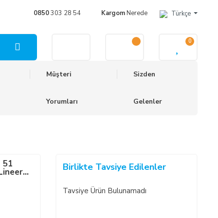
0850
303 28 54
Kargom
Nerede
Türkçe
0
Müşteri
Sizden
Yorumları
Gelenler
 51
Birlikte Tavsiye Edilenler
Lineer
Tavsiye Ürün Bulunamadı