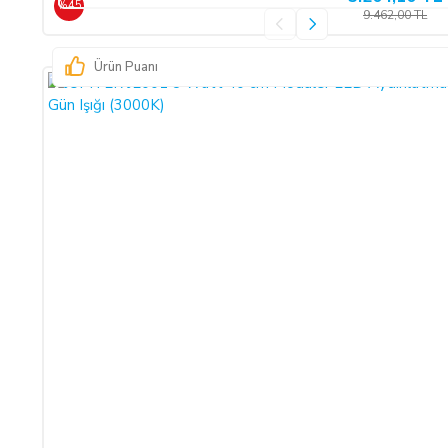
%45
9.462,00 TL
hukuki ve cezai sorumluluk üstlenmeksizin ve hiçbir gerekçe gös
Ürün Puanı
SATICININ CAYMA HAKKI BİLDİRİMİ YAPILACAK İLET
ŞİRKET BİLGİLERİ
Adı/Unvanı
:
LIGHT STORE Aydınlatma
Adresi
:
İstiklal Mh. Keten Sk.
E-Posta Adresi
:
info@aydinlatmamekani
Telefon No
:
0850 303 28 54
CAYMA HAKKININ SÜRESİ:
ALICI, satın aldığı eğer bir hizmet ise, bu 14 günlük süre söz
sözleşmelerinde cayma hakkı kullanılamaz.
Cayma hakkının kullanımından kaynaklanan masraflar SATICI’ ya