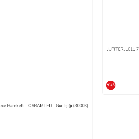
e SATICI' ya iadeli taahhütlü posta, faks veya e-posta ile yazılı bildirimd
 olması şarttır.
de edilmek istenen ürünün faturası kurumsal ise, iade ederken kurumun düzenlem
JUPITER JL011 7
RASI kesilmediği takdirde tamamlanamayacaktır.)
rt aksesuarları ile birlikte eksiksiz ve hasarsız olarak teslim edilmesi gerekmek
%45
 geç 10 (on) günlük süre içerisinde toplam bedeli ve ALICI’yı borç altına 
ce Hareketli - OSRAM LED - Gün Işığı (3000K)
e bir azalma olursa veya iade imkânsızlaşırsa ALICI kusuru oranında SATICI
ebiyle meydana gelen değişiklik ve bozulmalardan ALICI sorumlu değildir.
nen kampanya limit tutarının altına düşülmesi halinde kampanya kapsamında fay