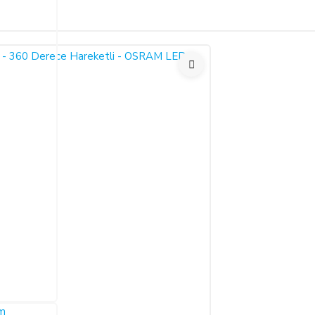
Bu ürüne ilk yorumu siz yapın!
ariş verdiğiniz takdirde, size sunulan ön bilgilendirme formunu ve mesafeli sa
larak 6502 sayılı Tüketicinin Korunması Hakkında Kanun ve Mesafeli Sözleşmele
Yorum Yaz
necektir.
dı ile alıcının gösterdiği adresteki kişi ve/veya kuruluşa teslim edilir. Bu
un ve varsa garanti belgesi, kullanım kılavuzu gibi belgelerle teslim edilmek zor
satıcı bu durumu öğrendiğinden itibaren 3 gün içinde yazılı olarak alıcıya 
a iptal ederse, SATICI'nın ürünü teslim yükümlülüğü sona erer.
 ALIŞVERİŞLER: