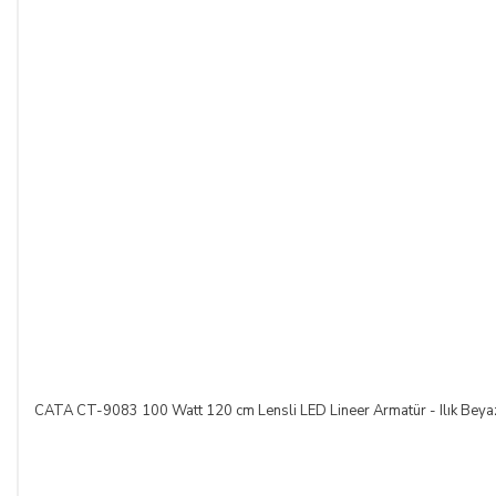
içerisinde, SATICI’ya aşağıdaki iletişim bilgileri üzerinden
bildirmek şartıyla hiçbir hukuki ve cezai sorumluluk
üstlenmeksizin ve hiçbir gerekçe göstermeksizin malı
reddederek sözleşmeden cayma hakkını kullanabilir.
SATICININ CAYMA HAKKI BİLDİRİMİ YAPILACAK
İLETİŞİM BİLGİLERİ:
ŞİRKET BİLGİLERİ
Adı/Unvanı
:
LIGHT STORE Aydınlatma Sistemleri LTD.
ŞTİ.
Adresi
:
İstiklal Mh. Keten Sk. No:39 A Blok D:103 PK:
54050, Serdivan/SAKARYA
CATA CT-9083 100 Watt 120 cm Lensli LED Lineer Armatür - Ilık Beya
E-Posta
:
info@aydinlatmamekani.com
Adresi
Telefon No
:
0850 303 28 54