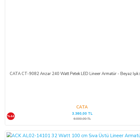
TEMERRÜT HALİ VE HUKUKİ SONUÇLARI:
ALICI, ödeme işlemlerini kredi kartı ile yaptığı durumda
temerrüde düştüğü takdirde, kart sahibi banka ile arasındaki
kredi kartı sözleşmesi çerçevesinde faiz ödeyeceğini ve
bankaya karşı sorumlu olacağını kabul, beyan ve taahhüt eder.
Bu durumda ilgili banka hukuki yollara başvurabilir; doğacak
masrafları ve vekâlet ücretini ALICI’dan talep edebilir ve her
koşulda ALICI’nın borcundan dolayı temerrüde düşmesi
CATA CT-9082 Anzar 240 Watt Petek LED Lineer Armatür - Beyaz Işık
halinde, ALICI, borcun gecikmeli ifasından dolayı SATICI’nın
uğradığı zarar ve ziyanını ödeyeceğini kabul eder.
ÖDEME VE TESLİMAT:
CATA
3.360,00 TL
%44
Ödemelerinizi, Banka Havalesi veya EFT (Elektronik Fon
6.000,00 TL
Transferi) yolu ile
LIGHT STORE AYDINLATMA
SİSTEMLERİ LTD. ŞTİ.
hesap adlı
TR42 0020 5000 0971
2352 8000 01 IBAN nolu Kuveyt Türk Katılım Bankası