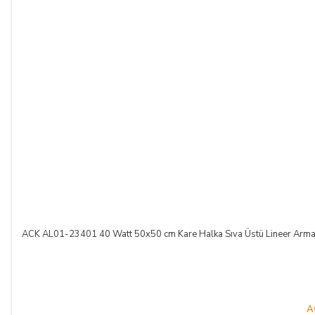
ACK AL01-23401 40 Watt 50x50 cm Kare Halka Sıva Üstü Lineer A
A