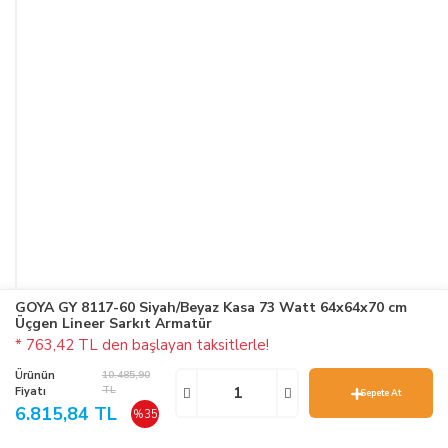
GOYA GY 8117-60 Siyah/Beyaz Kasa 73 Watt 64x64x70 cm
Üçgen Lineer Sarkıt Armatür
* 763,42 TL den başlayan taksitlerle!
Ürünün
10.485,90
TL
Fiyatı
Sepete At
6.815,84 TL
%35