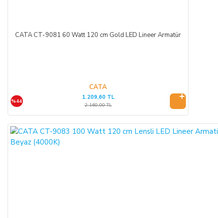
KREDİ KARTININ YETKİSİZ KULLANIMI İLE
YAPILAN ALIŞVERİŞLER:
CATA CT-9081 60 Watt 120 cm Gold LED Lineer Armatür
Ürün teslim edildikten sonra, ALICI'nın ödeme yaptığı kredi
kartının yetkisiz kişiler tarafından haksız olarak kullanıldığı
tespit edilirse ve satılan ürün bedeli ilgili banka veya finans
kuruluşu tarafından SATICI'ya ödenmez ise, ALICI, sözleşme
konusu ürünü 3 gün içerisinde nakliye gideri SATICI’ya ait
CATA
1.209,60 TL
olacak şekilde SATICI’ya iade etmek zorundadır.
%44
2.160,00 TL
ÖNGÖRÜLEMEYEN SEBEPLERLE ÜRÜN SÜRESİNDE
TESLİM EDİLEMEZ İSE:
SATICI’nın öngöremeyeceği mücbir sebepler oluşursa ve ürün
süresinde teslim edilemez ise, durum ALICI’ya bildirilir. Alıcı,
siparişin iptalini, ürünün benzeri ile değiştirilmesini veya engel
ortadan kalkana dek teslimatın ertelenmesini talep edebilir.
ALICI siparişi iptal ederse; ödemeyi nakit ile yapmış ise
iptalinden itibaren 14 gün içinde kendisine nakden bu ücret