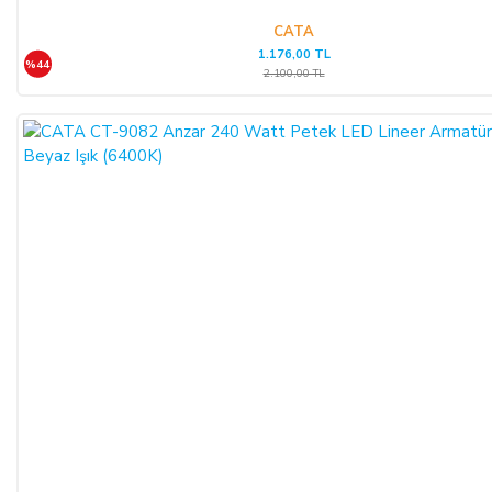
CATA
1.176,00 TL
CAYMA HAKKININ SÜRESİ:
%44
2.100,00 TL
ALICI, satın aldığı eğer bir hizmet ise, bu 14 günlük süre
sözleşmenin imzalandığı tarihten itibaren başlar. Cayma hakkı
süresi sona ermeden önce, tüketicinin onayı ile hizmetin ifasına
başlanan hizmet sözleşmelerinde cayma hakkı kullanılamaz.
Cayma hakkının kullanımından kaynaklanan masraflar
SATICI’ ya aittir.
Cayma hakkının kullanılması için 14 (ondört) günlük süre
içinde SATICI' ya iadeli taahhütlü posta, faks veya e-posta ile
yazılı bildirimde bulunulması ve ürünün işbu sözleşmede
düzenlenen "Cayma Hakkı Kullanılamayacak Ürünler"
hükümleri çerçevesinde kullanılmamış olması şarttır.
CAYMA HAKKININ KULLANIMI:
Üçüncü kişiye veya ALICI’ ya teslim edilen ürünün faturası,