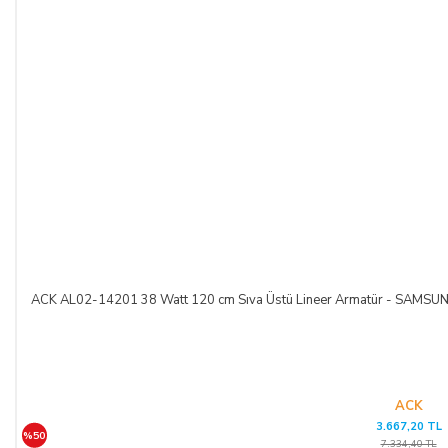
ACK AL02-14201 38 Watt 120 cm Sıva Üstü Lineer Armatür - SAM
ACK
3.667,20 TL
%50
7.334,40 TL