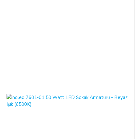
ÖDEME VE TESLİMAT:
Ödemelerinizi, Banka Havalesi veya EFT (Elektronik Fon
Transferi) yolu ile
LIGHT STORE AYDINLATMA
SİSTEMLERİ LTD. ŞTİ.
hesap adlı
TR42 0020 5000 0971
2352 8000 01 IBAN nolu Kuveyt Türk Katılım Bankası
(TL)
hesabımıza yapabilirsiniz.
Sitemiz üzerinden kredi kartlarınız ile, online tek ödeme veya
online taksit imkânlarından yararlanabilirsiniz. Online
ödemelerinizde, siparişiniz sonunda kredi kartınızdan tutar
çekim işlemi gerçekleşecektir.