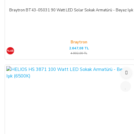
Braytron BT43-05031 90 Watt LED Solar Sokak Armatürü - Beyaz Işık
Braytron
2.647,08 TL
%46
4.902,00 TL