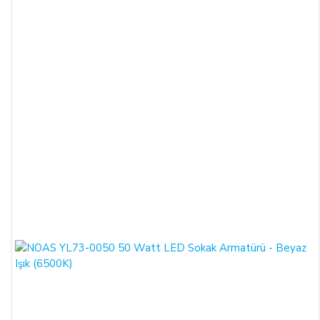
SATIN ALINAN ÜRÜN BEDELİ ÖDENMEZ İSE:
ALICI, satın aldığı ürün bedelini ödemez veya banka
kayıtlarında iptal ederse, SATICI'nın ürünü teslim
yükümlülüğü sona erer.
KREDİ KARTININ YETKİSİZ KULLANIMI İLE
YAPILAN ALIŞVERİŞLER:
Ürün teslim edildikten sonra, ALICI'nın ödeme yaptığı kredi
kartının yetkisiz kişiler tarafından haksız olarak kullanıldığı
tespit edilirse ve satılan ürün bedeli ilgili banka veya finans
kuruluşu tarafından SATICI'ya ödenmez ise, ALICI, sözleşme
konusu ürünü 3 gün içerisinde nakliye gideri SATICI’ya ait
olacak şekilde SATICI’ya iade etmek zorundadır.
ÖNGÖRÜLEMEYEN SEBEPLERLE ÜRÜN SÜRESİNDE