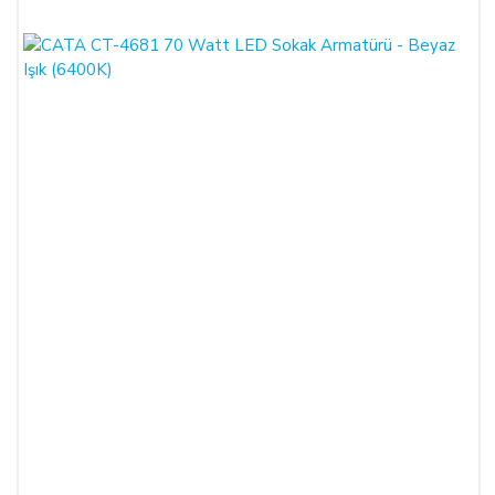
ŞTİ.
Adresi
:
İstiklal Mh. Keten Sk. No:39 A Blok D:103 PK:
54050, Serdivan/SAKARYA
E-Posta
:
info@aydinlatmamekani.com
Adresi
Telefon No
:
0850 303 28 54
CAYMA HAKKININ SÜRESİ:
ALICI, satın aldığı eğer bir hizmet ise, bu 14 günlük süre
sözleşmenin imzalandığı tarihten itibaren başlar. Cayma hakkı
süresi sona ermeden önce, tüketicinin onayı ile hizmetin ifasına
başlanan hizmet sözleşmelerinde cayma hakkı kullanılamaz.
Cayma hakkının kullanımından kaynaklanan masraflar
SATICI’ ya aittir.
Cayma hakkının kullanılması için 14 (ondört) günlük süre
içinde SATICI' ya iadeli taahhütlü posta, faks veya e-posta ile