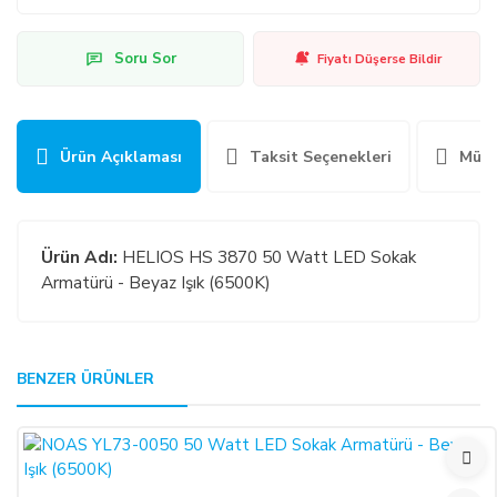
Soru Sor
Fiyatı Düşerse Bildir
Ürün Açıklaması
Taksit Seçenekleri
Müşt
Ürün Adı:
HELIOS HS 3870 50 Watt LED Sokak
Armatürü - Beyaz Işık (6500K)
GENEL:
BENZER ÜRÜNLER
Bu ürüne ilk yorumu siz yapın!
Kullanmakta olduğunuz web sitesi üzerinden elektronik
ortamda sipariş verdiğiniz takdirde, size sunulan ön
Yorum Yaz
bilgilendirme formunu ve mesafeli satış sözleşmesini kabul
etmiş sayılırsınız.