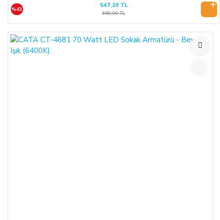
547,20 TL
korunmak zorundadır. Cayma hakkı kullanılacaksa mal/hizmet
%43
960,00 TL
kullanılmamalıdır ve ürünle birlikte fatura da iade edilmelidir.
CAYMA HAKKI:
ALICI; satın aldığı ürünün kendisine veya gösterdiği adresteki
kişi/kuruluşa teslim tarihinden itibaren 14 (on dört) gün
içerisinde, SATICI’ya aşağıdaki iletişim bilgileri üzerinden
bildirmek şartıyla hiçbir hukuki ve cezai sorumluluk
üstlenmeksizin ve hiçbir gerekçe göstermeksizin malı
reddederek sözleşmeden cayma hakkını kullanabilir.
SATICININ CAYMA HAKKI BİLDİRİMİ YAPILACAK
İLETİŞİM BİLGİLERİ:
ŞİRKET BİLGİLERİ
Adı/Unvanı
:
LIGHT STORE Aydınlatma Sistemleri LTD.