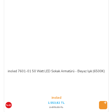
inoled 7601-01 50 Watt LED Sokak Armatürü - Beyaz Işık (6500K)
inoled
1.553,82 TL
%42
2.679,00 TL