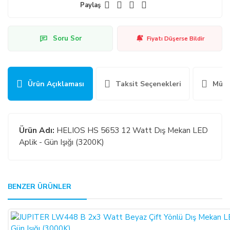
Paylaş
Soru Sor
Fiyatı Düşerse Bildir
Ürün Açıklaması
Taksit Seçenekleri
Müşt
Ürün Adı:
HELIOS HS 5653 12 Watt Dış Mekan LED
Aplik - Gün Işığı (3200K)
GENEL:
BENZER ÜRÜNLER
Bu ürüne ilk yorumu siz yapın!
Kullanmakta olduğunuz web sitesi üzerinden elektronik
ortamda sipariş verdiğiniz takdirde, size sunulan ön
Yorum Yaz
bilgilendirme formunu ve mesafeli satış sözleşmesini kabul