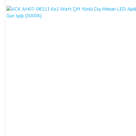
içinde SATICI' ya iadeli taahhütlü posta, faks veya e-posta ile
yazılı bildirimde bulunulması ve ürünün işbu sözleşmede
düzenlenen "Cayma Hakkı Kullanılamayacak Ürünler"
hükümleri çerçevesinde kullanılmamış olması şarttır.
CAYMA HAKKININ KULLANIMI:
Üçüncü kişiye veya ALICI’ ya teslim edilen ürünün faturası,
(İade edilmek istenen ürünün faturası kurumsal ise, iade
ederken kurumun düzenlemiş olduğu iade faturası ile birlikte
gönderilmesi gerekmektedir. Faturası kurumlar adına
düzenlenen sipariş iadeleri İADE FATURASI kesilmediği
takdirde tamamlanamayacaktır.)
İade formu, İade edilecek ürünlerin kutusu, ambalajı, varsa
standart aksesuarları ile birlikte eksiksiz ve hasarsız olarak
teslim edilmesi gerekmektedir.
İADE KOŞULLARI: