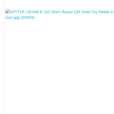
de toplam bedel ALICI’ya iade edilmek zorundadır.
SATIN ALINAN ÜRÜN BEDELİ ÖDENMEZ İSE:
ALICI, satın aldığı ürün bedelini ödemez veya banka
kayıtlarında iptal ederse, SATICI'nın ürünü teslim
yükümlülüğü sona erer.
KREDİ KARTININ YETKİSİZ KULLANIMI İLE
YAPILAN ALIŞVERİŞLER:
Ürün teslim edildikten sonra, ALICI'nın ödeme yaptığı kredi
kartının yetkisiz kişiler tarafından haksız olarak kullanıldığı
tespit edilirse ve satılan ürün bedeli ilgili banka veya finans
kuruluşu tarafından SATICI'ya ödenmez ise, ALICI, sözleşme
konusu ürünü 3 gün içerisinde nakliye gideri SATICI’ya ait
olacak şekilde SATICI’ya iade etmek zorundadır.