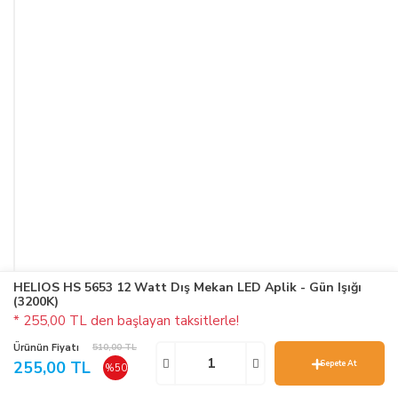
HELIOS HS 5653 12 Watt Dış Mekan LED Aplik - Gün Işığı
(3200K)
* 255,00 TL den başlayan taksitlerle!
Ürünün Fiyatı
510,00 TL
255,00 TL
Sepete At
%50