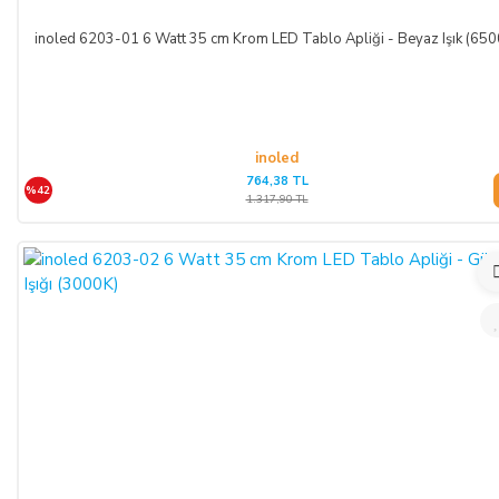
CAYMA HAKKI KULLANILAMAYACAK ÜRÜNLER:
inoled 6203-01 6 Watt 35 cm Krom LED Tablo Apliği - Beyaz Işık (650
Cayma hakkı süresi sona ermeden önce,
tüketicinin onayı ile
ifasına başlanan
hizmetlere ilişkin cayma hakkının
kullanılması Yönetmelik gereği mümkün değildir. Yani,
ALICI'nın siparişi üzerine üretilen ürün veya ürünlerin
inoled
üretimine başlandıktan sonra,
Sipariş İptali
mümkün
764,38 TL
değildir.
Bununla birlikte, ALICI'nın
siparişi üzerine üretilen
%42
1.317,90 TL
bu ürün veya ürünlerin, üretim hatası gibi satıcıdan kaynaklı
bir kusur olmadığı müddetçe
İadesi ve Değişimi
mümkün
değildir.
TEMERRÜT HALİ VE HUKUKİ SONUÇLARI:
ALICI, ödeme işlemlerini kredi kartı ile yaptığı durumda
temerrüde düştüğü takdirde, kart sahibi banka ile arasındaki
kredi kartı sözleşmesi çerçevesinde faiz ödeyeceğini ve
bankaya karşı sorumlu olacağını kabul, beyan ve taahhüt eder.
Bu durumda ilgili banka hukuki yollara başvurabilir; doğacak
masrafları ve vekâlet ücretini ALICI’dan talep edebilir ve her