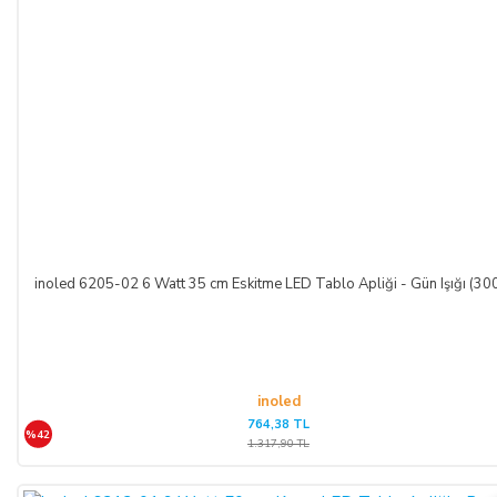
inoled 6205-02 6 Watt 35 cm Eskitme LED Tablo Apliği - Gün Işığı (30
inoled
764,38 TL
%42
1.317,90 TL