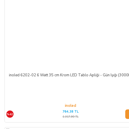
Adı/Unvanı
:
LIGHT STORE Aydınlatma Sistemleri LTD.
ŞTİ.
Adresi
:
İstiklal Mh. Keten Sk. No:39 A Blok D:103 PK:
54050, Serdivan/SAKARYA
E-Posta
:
info@aydinlatmamekani.com
Adresi
Telefon No
:
0850 303 28 54
inoled 6202-02 6 Watt 35 cm Krom LED Tablo Apliği - Gün Işığı (3000
CAYMA HAKKININ SÜRESİ:
ALICI, satın aldığı eğer bir hizmet ise, bu 14 günlük süre
sözleşmenin imzalandığı tarihten itibaren başlar. Cayma hakkı
inoled
süresi sona ermeden önce, tüketicinin onayı ile hizmetin ifasına
764,38 TL
%42
başlanan hizmet sözleşmelerinde cayma hakkı kullanılamaz.
1.317,90 TL
Cayma hakkının kullanımından kaynaklanan masraflar