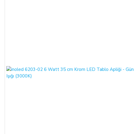
koşulda ALICI’nın borcundan dolayı temerrüde düşmesi
halinde, ALICI, borcun gecikmeli ifasından dolayı SATICI’nın
uğradığı zarar ve ziyanını ödeyeceğini kabul eder.
ÖDEME VE TESLİMAT:
Ödemelerinizi, Banka Havalesi veya EFT (Elektronik Fon
Transferi) yolu ile
LIGHT STORE AYDINLATMA
SİSTEMLERİ LTD. ŞTİ.
hesap adlı
TR42 0020 5000 0971
2352 8000 01 IBAN nolu Kuveyt Türk Katılım Bankası
(TL)
hesabımıza yapabilirsiniz.
Sitemiz üzerinden kredi kartlarınız ile, online tek ödeme veya
online taksit imkânlarından yararlanabilirsiniz. Online
ödemelerinizde, siparişiniz sonunda kredi kartınızdan tutar
çekim işlemi gerçekleşecektir.