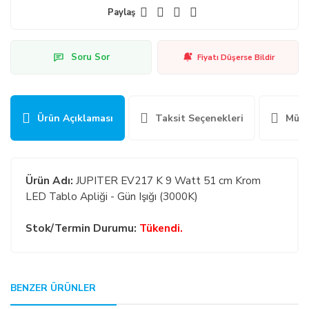
Paylaş
Soru Sor
Fiyatı Düşerse Bildir
Ürün Açıklaması
Taksit Seçenekleri
Müşt
Ürün Adı:
JUPITER EV217 K 9 Watt 51 cm Krom
LED Tablo Apliği - Gün Işığı (3000K)
Stok/Termin Durumu:
Tükendi.
GENEL:
BENZER ÜRÜNLER
Bu ürüne ilk yorumu siz yapın!
Kullanmakta olduğunuz web sitesi üzerinden elektronik