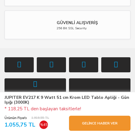
GÜVENLİ ALIŞVERİŞ
256 Bit SSL Security
Sizden Gelenler
Yorumlar
JUPITER EV217 K 9 Watt 51 cm Krom LED Tablo Apliği - Gün
Işığı (3000K)
* 118,25 TL den başlayan taksitlerle!
KAYDOL
Ürünün Fiyatı
1.919,55 TL
GELİNCE HABER VER
1.055,75 TL
%45