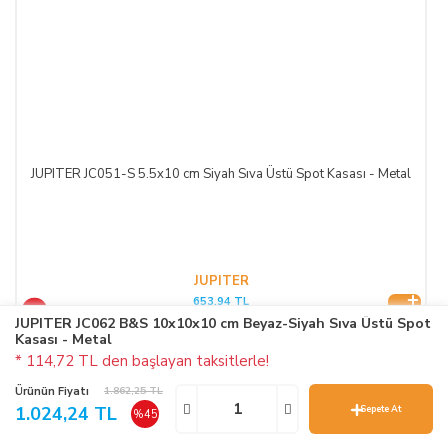
JUPITER JC051-S 5.5x10 cm Siyah Sıva Üstü Spot Kasası - Metal
JUPITER
653,94 TL
%45
1.188,98 TL
JUPITER JC062 B&S 10x10x10 cm Beyaz-Siyah Sıva Üstü Spot
Kasası - Metal
* 114,72 TL den başlayan taksitlerle!
Ürünün Fiyatı
1.862,25 TL
1.024,24 TL
Sepete At
%45