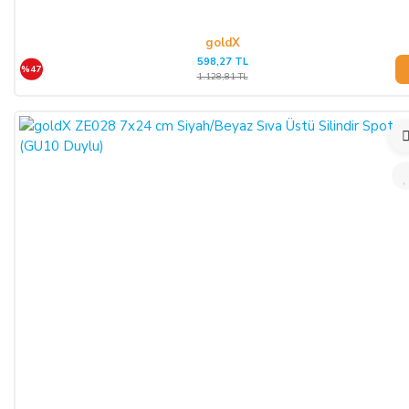
goldX
598,27 TL
%47
1.128,81 TL