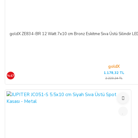
goldX ZE834-BR 12 Watt 7x10 cm Bronz Eskitme Sıva Üstü Silindir 
goldX
1.178,32 TL
%47
2.223,24 TL