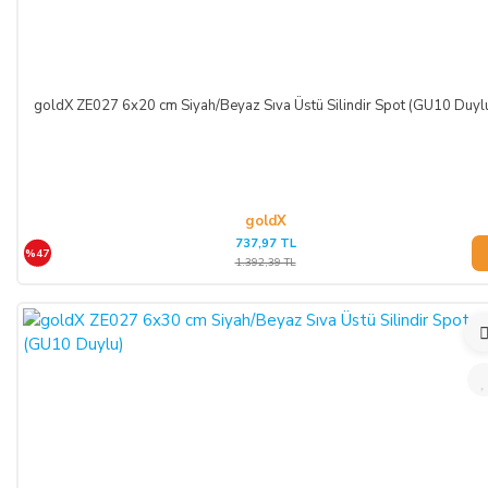
goldX ZE027 6x20 cm Siyah/Beyaz Sıva Üstü Silindir Spot (GU10 Duyl
goldX
737,97 TL
%47
1.392,39 TL