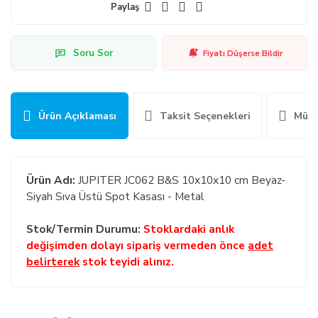
Paylaş
Soru Sor
Fiyatı Düşerse Bildir
Ürün Açıklaması
Taksit Seçenekleri
Müşt
Ürün Adı:
JUPITER JC062 B&S 10x10x10 cm Beyaz-
Siyah Sıva Üstü Spot Kasası - Metal
Stok/Termin Durumu:
Stoklardaki anlık
değişimden dolayı sipariş vermeden önce
adet
belirterek
stok teyidi alınız.