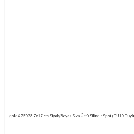
Bu durumda ilgili banka hukuki yollara başvurabilir; doğacak
masrafları ve vekâlet ücretini ALICI’dan talep edebilir ve her
koşulda ALICI’nın borcundan dolayı temerrüde düşmesi
halinde, ALICI, borcun gecikmeli ifasından dolayı SATICI’nın
uğradığı zarar ve ziyanını ödeyeceğini kabul eder.
ÖDEME VE TESLİMAT:
Ödemelerinizi, Banka Havalesi veya EFT (Elektronik Fon
Transferi) yolu ile
LIGHT STORE AYDINLATMA
SİSTEMLERİ LTD. ŞTİ.
hesap adlı
TR42 0020 5000 0971
2352 8000 01 IBAN nolu Kuveyt Türk Katılım Bankası
(TL)
hesabımıza yapabilirsiniz.
Sitemiz üzerinden kredi kartlarınız ile, online tek ödeme veya
online taksit imkânlarından yararlanabilirsiniz. Online
ödemelerinizde, siparişiniz sonunda kredi kartınızdan tutar
goldX ZE028 7x17 cm Siyah/Beyaz Sıva Üstü Silindir Spot (GU10 Duyl
çekim işlemi gerçekleşecektir.