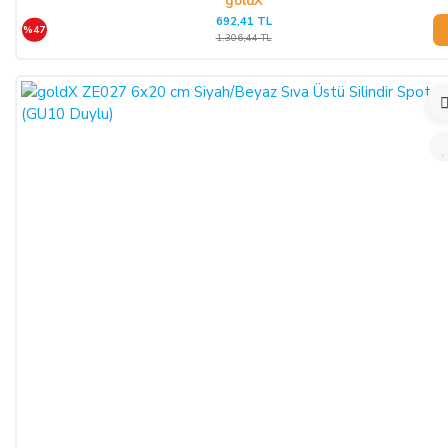
goldX
692,41 TL
%47
1.306,44 TL