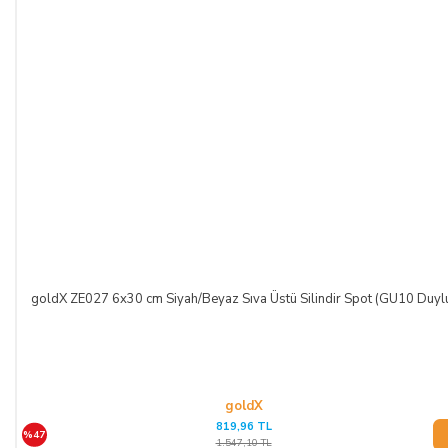
goldX ZE027 6x30 cm Siyah/Beyaz Sıva Üstü Silindir Spot (GU10 Duyl
goldX
819,96 TL
%47
1.547,10 TL