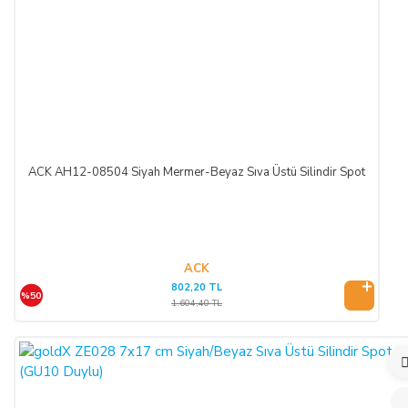
Cayma hakkının kullanımından kaynaklanan masraflar
SATICI’ ya aittir.
Cayma hakkının kullanılması için 14 (ondört) günlük süre
içinde SATICI' ya iadeli taahhütlü posta, faks veya e-posta ile
yazılı bildirimde bulunulması ve ürünün işbu sözleşmede
düzenlenen "Cayma Hakkı Kullanılamayacak Ürünler"
hükümleri çerçevesinde kullanılmamış olması şarttır.
ACK AH12-08504 Siyah Mermer-Beyaz Sıva Üstü Silindir Spot
CAYMA HAKKININ KULLANIMI:
Üçüncü kişiye veya ALICI’ ya teslim edilen ürünün faturası,
ACK
(İade edilmek istenen ürünün faturası kurumsal ise, iade
802,20 TL
ederken kurumun düzenlemiş olduğu iade faturası ile birlikte
%50
1.604,40 TL
gönderilmesi gerekmektedir. Faturası kurumlar adına
düzenlenen sipariş iadeleri İADE FATURASI kesilmediği
takdirde tamamlanamayacaktır.)
İade formu, İade edilecek ürünlerin kutusu, ambalajı, varsa
standart aksesuarları ile birlikte eksiksiz ve hasarsız olarak