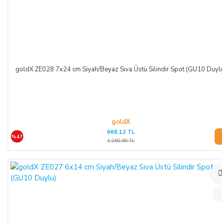
goldX ZE028 7x24 cm Siyah/Beyaz Sıva Üstü Silindir Spot (GU10 Duyl
goldX
668,12 TL
%47
1.260,60 TL