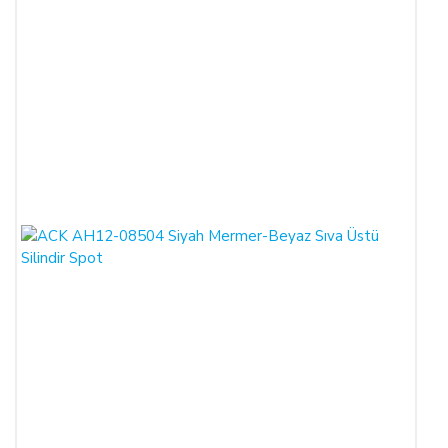
İLETİŞİM BİLGİLERİ:
ŞİRKET BİLGİLERİ
Adı/Unvanı
:
LIGHT STORE Aydınlatma Sistemleri LTD.
ŞTİ.
Adresi
:
İstiklal Mh. Keten Sk. No:39 A Blok D:103 PK:
54050, Serdivan/SAKARYA
E-Posta
:
info@aydinlatmamekani.com
Adresi
Telefon No
:
0850 303 28 54
CAYMA HAKKININ SÜRESİ:
ALICI, satın aldığı eğer bir hizmet ise, bu 14 günlük süre
sözleşmenin imzalandığı tarihten itibaren başlar. Cayma hakkı
süresi sona ermeden önce, tüketicinin onayı ile hizmetin ifasına
başlanan hizmet sözleşmelerinde cayma hakkı kullanılamaz.