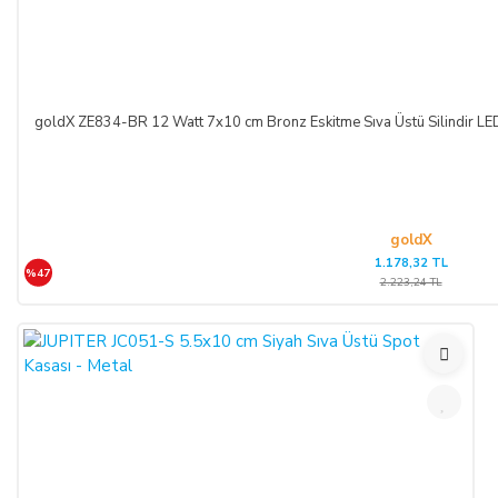
goldX ZE834-BR 12 Watt 7x10 cm Bronz Eskitme Sıva Üstü Silindir 
goldX
1.178,32 TL
%47
2.223,24 TL