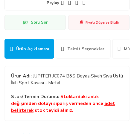
Paylaş
Soru Sor
Fiyatı Düşerse Bildir
Ürün Açıklaması
Taksit Seçenekleri
Müşt
Ürün Adı:
JUPITER JC074 B&S Beyaz-Siyah Sıva Üstü
İkili Spot Kasası - Metal
Stok/Termin Durumu:
Stoklardaki anlık
değişimden dolayı sipariş vermeden önce
adet
belirterek
stok teyidi alınız.