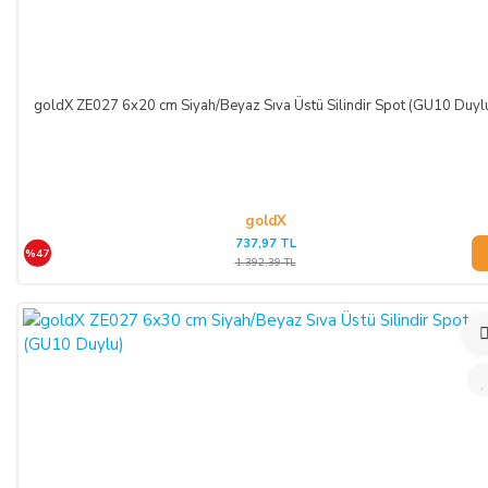
goldX ZE027 6x20 cm Siyah/Beyaz Sıva Üstü Silindir Spot (GU10 Duyl
goldX
737,97 TL
%47
1.392,39 TL