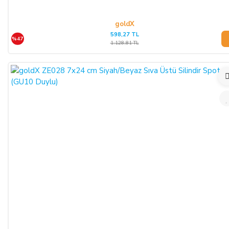
goldX
598,27 TL
%47
1.128,81 TL