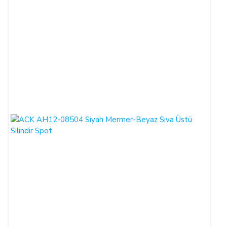
İLETİŞİM BİLGİLERİ:
ŞİRKET BİLGİLERİ
Adı/Unvanı
:
LIGHT STORE Aydınlatma Sistemleri LTD.
ŞTİ.
Adresi
:
İstiklal Mh. Keten Sk. No:39 A Blok D:103 PK:
54050, Serdivan/SAKARYA
E-Posta
:
info@aydinlatmamekani.com
Adresi
Telefon No
:
0850 303 28 54
CAYMA HAKKININ SÜRESİ:
ALICI, satın aldığı eğer bir hizmet ise, bu 14 günlük süre
sözleşmenin imzalandığı tarihten itibaren başlar. Cayma hakkı
süresi sona ermeden önce, tüketicinin onayı ile hizmetin ifasına
başlanan hizmet sözleşmelerinde cayma hakkı kullanılamaz.