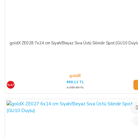
goldX ZE028 7x24 cm Siyah/Beyaz Sıva Üstü Silindir Spot (GU10 Duyl
goldX
668,12 TL
%47
1.260,60 TL