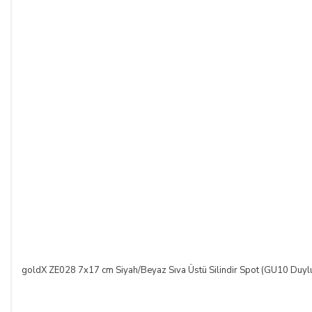
Bu durumda ilgili banka hukuki yollara başvurabilir; doğacak
masrafları ve vekâlet ücretini ALICI’dan talep edebilir ve her
koşulda ALICI’nın borcundan dolayı temerrüde düşmesi
halinde, ALICI, borcun gecikmeli ifasından dolayı SATICI’nın
uğradığı zarar ve ziyanını ödeyeceğini kabul eder.
ÖDEME VE TESLİMAT:
Ödemelerinizi, Banka Havalesi veya EFT (Elektronik Fon
Transferi) yolu ile
LIGHT STORE AYDINLATMA
SİSTEMLERİ LTD. ŞTİ.
hesap adlı
TR42 0020 5000 0971
2352 8000 01 IBAN nolu Kuveyt Türk Katılım Bankası
(TL)
hesabımıza yapabilirsiniz.
Sitemiz üzerinden kredi kartlarınız ile, online tek ödeme veya
online taksit imkânlarından yararlanabilirsiniz. Online
ödemelerinizde, siparişiniz sonunda kredi kartınızdan tutar
goldX ZE028 7x17 cm Siyah/Beyaz Sıva Üstü Silindir Spot (GU10 Duyl
çekim işlemi gerçekleşecektir.