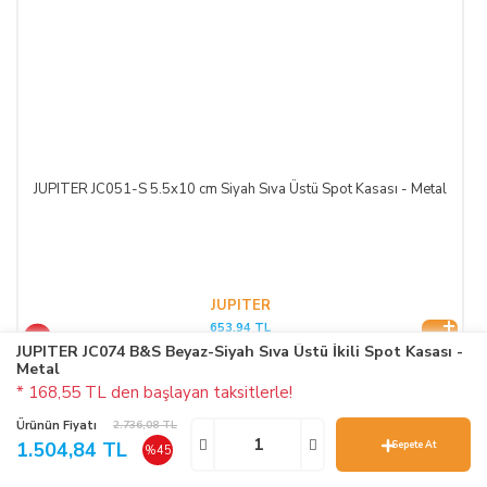
JUPITER JC051-S 5.5x10 cm Siyah Sıva Üstü Spot Kasası - Metal
JUPITER
653,94 TL
%45
1.188,98 TL
JUPITER JC074 B&S Beyaz-Siyah Sıva Üstü İkili Spot Kasası -
Metal
* 168,55 TL den başlayan taksitlerle!
Ürünün Fiyatı
2.736,08 TL
1.504,84 TL
Sepete At
%45