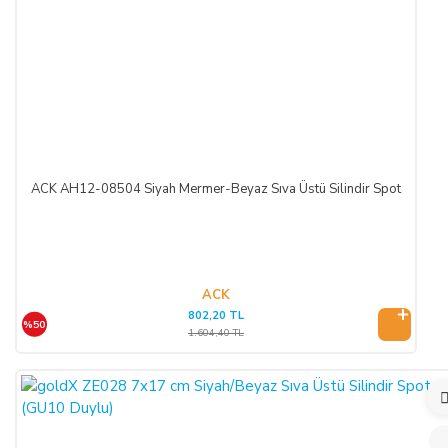
Cayma hakkının kullanımından kaynaklanan masraflar
SATICI’ ya aittir.
Cayma hakkının kullanılması için 14 (ondört) günlük süre
içinde SATICI' ya iadeli taahhütlü posta, faks veya e-posta ile
yazılı bildirimde bulunulması ve ürünün işbu sözleşmede
düzenlenen "Cayma Hakkı Kullanılamayacak Ürünler"
hükümleri çerçevesinde kullanılmamış olması şarttır.
ACK AH12-08504 Siyah Mermer-Beyaz Sıva Üstü Silindir Spot
CAYMA HAKKININ KULLANIMI:
Üçüncü kişiye veya ALICI’ ya teslim edilen ürünün faturası,
ACK
(İade edilmek istenen ürünün faturası kurumsal ise, iade
802,20 TL
ederken kurumun düzenlemiş olduğu iade faturası ile birlikte
%50
1.604,40 TL
gönderilmesi gerekmektedir. Faturası kurumlar adına
düzenlenen sipariş iadeleri İADE FATURASI kesilmediği
takdirde tamamlanamayacaktır.)
İade formu, İade edilecek ürünlerin kutusu, ambalajı, varsa
standart aksesuarları ile birlikte eksiksiz ve hasarsız olarak