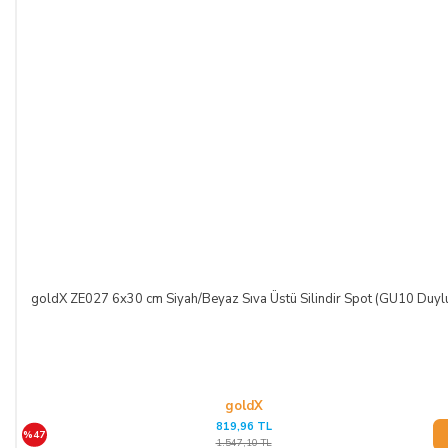
goldX ZE027 6x30 cm Siyah/Beyaz Sıva Üstü Silindir Spot (GU10 Duyl
goldX
819,96 TL
%47
1.547,10 TL