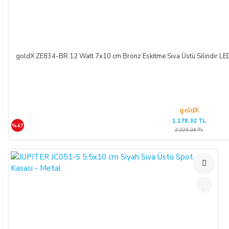
goldX ZE834-BR 12 Watt 7x10 cm Bronz Eskitme Sıva Üstü Silindir 
goldX
1.178,32 TL
%47
2.223,24 TL