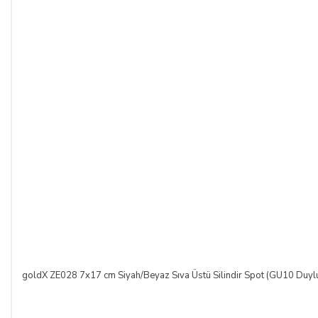
Bu durumda ilgili banka hukuki yollara başvurabilir; doğacak
masrafları ve vekâlet ücretini ALICI’dan talep edebilir ve her
koşulda ALICI’nın borcundan dolayı temerrüde düşmesi
halinde, ALICI, borcun gecikmeli ifasından dolayı SATICI’nın
uğradığı zarar ve ziyanını ödeyeceğini kabul eder.
ÖDEME VE TESLİMAT:
Ödemelerinizi, Banka Havalesi veya EFT (Elektronik Fon
Transferi) yolu ile
LIGHT STORE AYDINLATMA
SİSTEMLERİ LTD. ŞTİ.
hesap adlı
TR42 0020 5000 0971
2352 8000 01 IBAN nolu Kuveyt Türk Katılım Bankası
(TL)
hesabımıza yapabilirsiniz.
Sitemiz üzerinden kredi kartlarınız ile, online tek ödeme veya
online taksit imkânlarından yararlanabilirsiniz. Online
ödemelerinizde, siparişiniz sonunda kredi kartınızdan tutar
goldX ZE028 7x17 cm Siyah/Beyaz Sıva Üstü Silindir Spot (GU10 Duyl
çekim işlemi gerçekleşecektir.