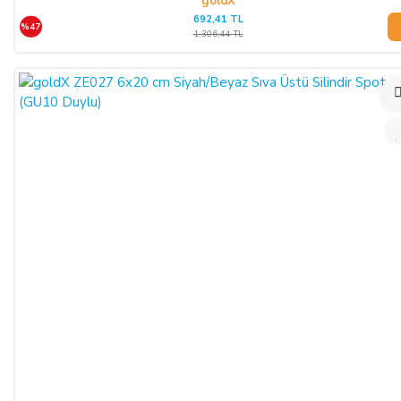
goldX
692,41 TL
%47
1.306,44 TL