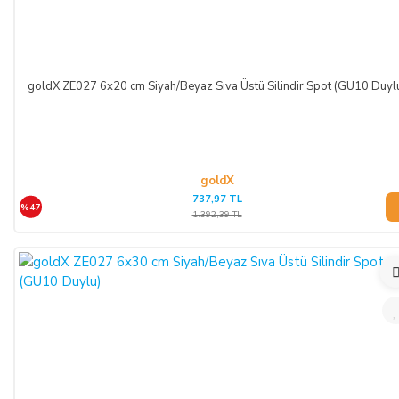
goldX ZE027 6x20 cm Siyah/Beyaz Sıva Üstü Silindir Spot (GU10 Duyl
goldX
737,97 TL
%47
1.392,39 TL