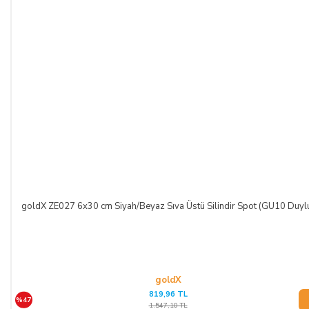
goldX ZE027 6x30 cm Siyah/Beyaz Sıva Üstü Silindir Spot (GU10 Duyl
goldX
819,96 TL
%47
1.547,10 TL