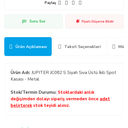
Paylaş
Soru Sor
Fiyatı Düşerse Bildir
Ürün Açıklaması
Taksit Seçenekleri
Müşt
Ürün Adı:
JUPITER JC082 S Siyah Sıva Üstü İkili Spot
Kasası - Metal
Stok/Termin Durumu:
Stoklardaki anlık
değişimden dolayı sipariş vermeden önce
adet
belirterek
stok teyidi alınız.