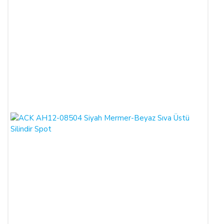
İLETİŞİM BİLGİLERİ:
ŞİRKET BİLGİLERİ
Adı/Unvanı
:
LIGHT STORE Aydınlatma Sistemleri LTD.
ŞTİ.
Adresi
:
İstiklal Mh. Keten Sk. No:39 A Blok D:103 PK:
54050, Serdivan/SAKARYA
E-Posta
:
info@aydinlatmamekani.com
Adresi
Telefon No
:
0850 303 28 54
CAYMA HAKKININ SÜRESİ:
ALICI, satın aldığı eğer bir hizmet ise, bu 14 günlük süre
sözleşmenin imzalandığı tarihten itibaren başlar. Cayma hakkı
süresi sona ermeden önce, tüketicinin onayı ile hizmetin ifasına
başlanan hizmet sözleşmelerinde cayma hakkı kullanılamaz.