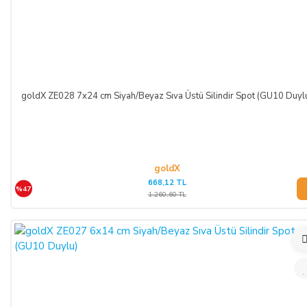
goldX ZE028 7x24 cm Siyah/Beyaz Sıva Üstü Silindir Spot (GU10 Duyl
goldX
668,12 TL
%47
1.260,60 TL