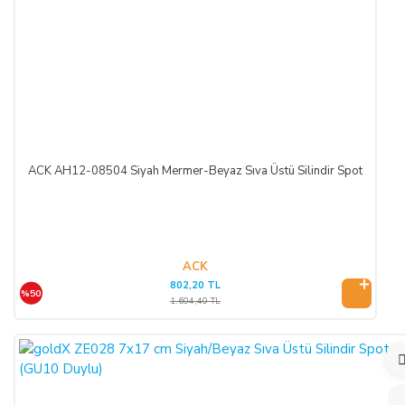
Cayma hakkının kullanımından kaynaklanan masraflar
SATICI’ ya aittir.
Cayma hakkının kullanılması için 14 (ondört) günlük süre
içinde SATICI' ya iadeli taahhütlü posta, faks veya e-posta ile
yazılı bildirimde bulunulması ve ürünün işbu sözleşmede
düzenlenen "Cayma Hakkı Kullanılamayacak Ürünler"
hükümleri çerçevesinde kullanılmamış olması şarttır.
ACK AH12-08504 Siyah Mermer-Beyaz Sıva Üstü Silindir Spot
CAYMA HAKKININ KULLANIMI:
Üçüncü kişiye veya ALICI’ ya teslim edilen ürünün faturası,
ACK
(İade edilmek istenen ürünün faturası kurumsal ise, iade
802,20 TL
ederken kurumun düzenlemiş olduğu iade faturası ile birlikte
%50
1.604,40 TL
gönderilmesi gerekmektedir. Faturası kurumlar adına
düzenlenen sipariş iadeleri İADE FATURASI kesilmediği
takdirde tamamlanamayacaktır.)
İade formu, İade edilecek ürünlerin kutusu, ambalajı, varsa
standart aksesuarları ile birlikte eksiksiz ve hasarsız olarak