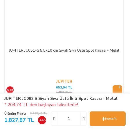
JUPITER JC051-S 5.5x10 cm Siyah Sıva Üstü Spot Kasası - Metal
JUPITER
653,94 TL
%45
1.188,98 TL
JUPITER JC082 S Siyah Sıva Üstü İkili Spot Kasası - Metal
* 204,74 TL den başlayan taksitlerle!
Ürünün Fiyatı
3.323,40 TL
1.827,87 TL
Sepete At
%45