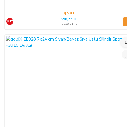
goldX
598,27 TL
%47
1.128,81 TL