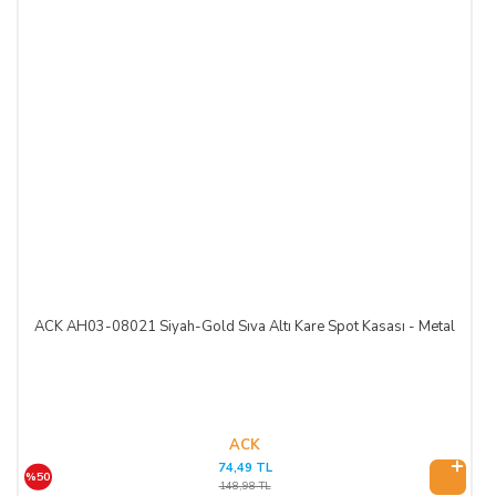
ACK AH03-08021 Siyah-Gold Sıva Altı Kare Spot Kasası - Metal
ACK
74,49 TL
%50
148,98 TL