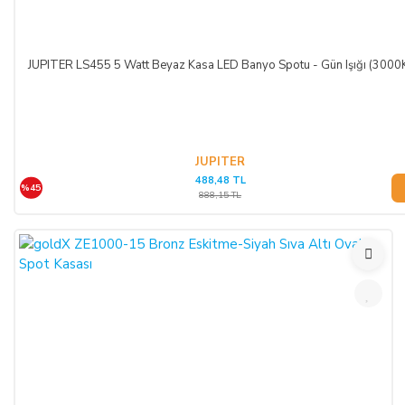
konusu ürünü 3 gün içerisinde nakliye gideri SATICI’ya ait
olacak şekilde SATICI’ya iade etmek zorundadır.
JUPITER LS455 5 Watt Beyaz Kasa LED Banyo Spotu - Gün Işığı (3000
ÖNGÖRÜLEMEYEN SEBEPLERLE ÜRÜN SÜRESİNDE
TESLİM EDİLEMEZ İSE:
SATICI’nın öngöremeyeceği mücbir sebepler oluşursa ve ürün
süresinde teslim edilemez ise, durum ALICI’ya bildirilir. Alıcı,
JUPITER
488,48 TL
siparişin iptalini, ürünün benzeri ile değiştirilmesini veya engel
%45
888,15 TL
ortadan kalkana dek teslimatın ertelenmesini talep edebilir.
ALICI siparişi iptal ederse; ödemeyi nakit ile yapmış ise
iptalinden itibaren 14 gün içinde kendisine nakden bu ücret
ödenir. ALICI, ödemeyi kredi kartı ile yapmış ise ve iptal
ederse, bu iptalden itibaren yine 14 gün içinde ürün bedeli
bankaya iade edilir, ancak bankanın ALICI'nın hesabına 2-3
hafta içerisinde aktarması olasıdır.
ALICININ ÜRÜNÜ KONTROL ETME YÜKÜMLÜLÜĞÜ: