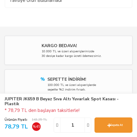
Tavsiye Ürün Bulunamadı
KARGO BEDAVA!
10.000 TL ve üzeri alışverişlerinizde
30 desiye kadar kargo ücreti ödemezsiniz.
%
SEPETTE İNDİRİM!
100.000 TL ve üzeri alışverişlerde
sepette %2 indirim fırsatı.
JUPITER JK659 B Beyaz Sıva Altı Yuvarlak Spot Kasası -
Plastik
* 78,79 TL den başlayan taksitlerle!
TAKSİT İMKANI!
Anlaşmalı tüm kartlara
Ürünün Fiyatı
143,25 TL
12 taksit imkânı sağlıyoruz.
78,79 TL
Sepete At
%45