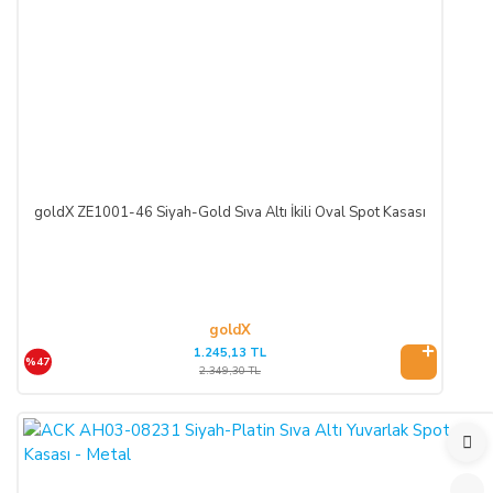
CAYMA HAKKI KULLANILAMAYACAK ÜRÜNLER:
Cayma hakkı süresi sona ermeden önce,
tüketicinin onayı ile
ifasına başlanan
hizmetlere ilişkin cayma hakkının
kullanılması Yönetmelik gereği mümkün değildir. Yani,
ALICI'nın siparişi üzerine üretilen ürün veya ürünlerin
üretimine başlandıktan sonra,
Sipariş İptali
mümkün
goldX ZE1001-46 Siyah-Gold Sıva Altı İkili Oval Spot Kasası
değildir.
Bununla birlikte, ALICI'nın
siparişi üzerine üretilen
bu ürün veya ürünlerin, üretim hatası gibi satıcıdan kaynaklı
bir kusur olmadığı müddetçe
İadesi ve Değişimi
mümkün
değildir.
goldX
1.245,13 TL
%47
TEMERRÜT HALİ VE HUKUKİ SONUÇLARI:
2.349,30 TL
ALICI, ödeme işlemlerini kredi kartı ile yaptığı durumda
temerrüde düştüğü takdirde, kart sahibi banka ile arasındaki
kredi kartı sözleşmesi çerçevesinde faiz ödeyeceğini ve
bankaya karşı sorumlu olacağını kabul, beyan ve taahhüt eder.