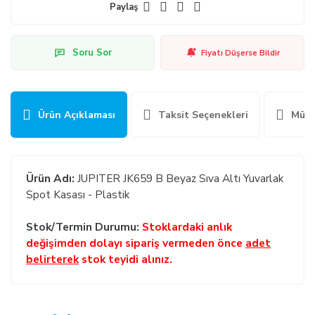
Paylaş
Soru Sor
Fiyatı Düşerse Bildir
Ürün Açıklaması
Taksit Seçenekleri
Müşt
Ürün Adı:
JUPITER JK659 B Beyaz Sıva Altı Yuvarlak
Spot Kasası - Plastik
Stok/Termin Durumu:
Stoklardaki anlık
değişimden dolayı sipariş vermeden önce
adet
belirterek
stok teyidi alınız.