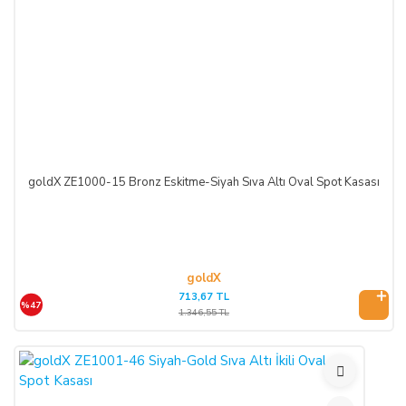
İLETİŞİM BİLGİLERİ:
ŞİRKET BİLGİLERİ
Adı/Unvanı
:
LIGHT STORE Aydınlatma Sistemleri LTD.
ŞTİ.
Adresi
:
İstiklal Mh. Keten Sk. No:39 A Blok D:103 PK:
54050, Serdivan/SAKARYA
goldX ZE1000-15 Bronz Eskitme-Siyah Sıva Altı Oval Spot Kasası
E-Posta
:
info@aydinlatmamekani.com
Adresi
Telefon No
:
0850 303 28 54
goldX
713,67 TL
%47
CAYMA HAKKININ SÜRESİ:
1.346,55 TL
ALICI, satın aldığı eğer bir hizmet ise, bu 14 günlük süre
sözleşmenin imzalandığı tarihten itibaren başlar. Cayma hakkı
süresi sona ermeden önce, tüketicinin onayı ile hizmetin ifasına
başlanan hizmet sözleşmelerinde cayma hakkı kullanılamaz.