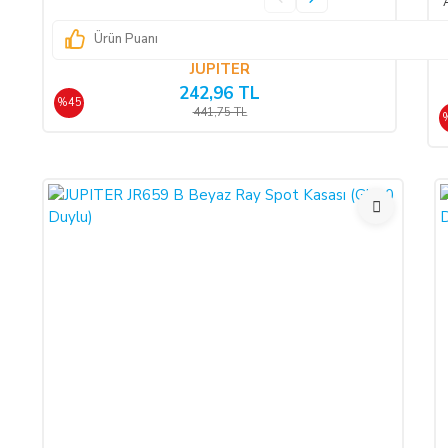
Ürün teslim edildikten sonra, ALICI'nın ödeme yaptığı kredi kart
Ürün Puanı
SATICI'ya ödenmez ise, ALICI, sözleşme konusu ürünü 3 gün içer
JUPITER
242,96 TL
%45
441,75 TL
ÖNGÖRÜLEMEYEN SEBEPLERLE ÜRÜN SÜRESİNDE TE
SATICI’nın öngöremeyeceği mücbir sebepler oluşursa ve ürün süres
dek teslimatın ertelenmesini talep edebilir. ALICI siparişi iptal
ve iptal ederse, bu iptalden itibaren yine 14 gün içinde ürün bede
ALICININ ÜRÜNÜ KONTROL ETME YÜKÜMLÜLÜĞÜ:
ALICI, sözleşme konusu mal/hizmeti teslim almadan önce muayene
hasarsız ve sağlam olduğu kabul edilecektir. ALICI, teslimden
edilmelidir.
CAYMA HAKKI:
ALICI; satın aldığı ürünün kendisine veya gösterdiği adresteki k