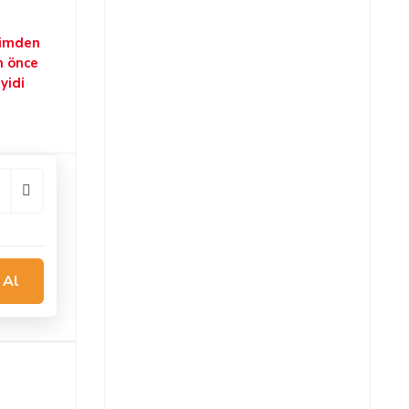
şimden
n önce
yidi
 Al