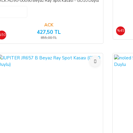
ACK AD90-00050 Beyaz Ray Spot Kasası - GU10 Duylu
ının yetkisiz kişiler tarafından haksız olarak kullanıldığı tespit edilirse ve
isinde nakliye gideri SATICI’ya ait olacak şekilde SATICI’ya iade etmek zor
ACK
%45
427,50 TL
%50
SLİM EDİLEMEZ İSE:
855,00 TL
inde teslim edilemez ise, durum ALICI’ya bildirilir. Alıcı, siparişin iptalin
 ederse; ödemeyi nakit ile yapmış ise iptalinden itibaren 14 gün içinde kendisine
li bankaya iade edilir, ancak bankanın ALICI'nın hesabına 2-3 hafta içerisinde a
 edecek; ezik, kırık, ambalajı yırtılmış vb. hasarlı ve ayıplı mal/hizmeti ka
 sonra mal/hizmeti özenle korunmak zorundadır. Cayma hakkı kullanılacaksa 
işi/kuruluşa teslim tarihinden itibaren 14 (on dört) gün içerisinde, SATICI’ya