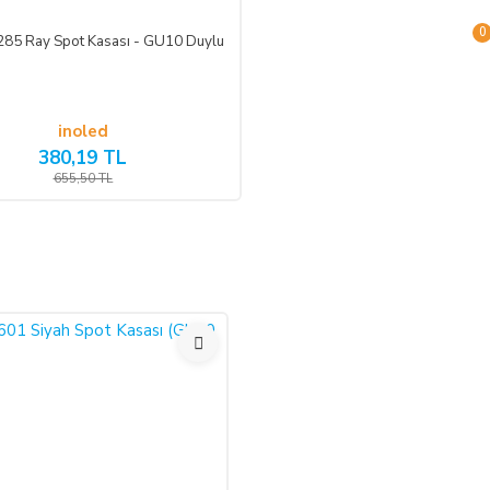
0
285 Ray Spot Kasası - GU10 Duylu
inoled
380,19 TL
655,50 TL
en önce, tüketicinin onayı ile hizmetin ifasına başlanan hizmet