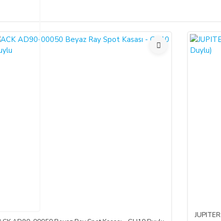
Bu ürüne ilk yorumu siz yapın!
ariş verdiğiniz takdirde, size sunulan ön bilgilendirme formunu ve mesafeli sa
larak 6502 sayılı Tüketicinin Korunması Hakkında Kanun ve Mesafeli Sözleşmele
Yorum Yaz
necektir.
dı ile alıcının gösterdiği adresteki kişi ve/veya kuruluşa teslim edilir. Bu
un ve varsa garanti belgesi, kullanım kılavuzu gibi belgelerle teslim edilmek zor
satıcı bu durumu öğrendiğinden itibaren 3 gün içinde yazılı olarak alıcıya 
a iptal ederse, SATICI'nın ürünü teslim yükümlülüğü sona erer.
JUPITER 
 ALIŞVERİŞLER: