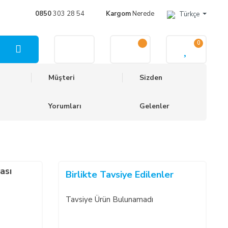
0850
303 28 54
Kargom
Nerede
Türkçe
0
Müşteri
Sizden
Yorumları
Gelenler
ası
Birlikte Tavsiye Edilenler
Tavsiye Ürün Bulunamadı