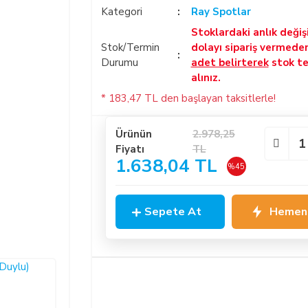
Kategori
Ray Spotlar
Stoklardaki anlık deği
Stok/Termin
dolayı sipariş vermede
Durumu
adet belirterek
stok te
alınız.
* 183,47 TL den başlayan taksitlerle!
Ürünün
2.978,25
Fiyatı
TL
1.638,04 TL
%45
Sepete At
Hemen