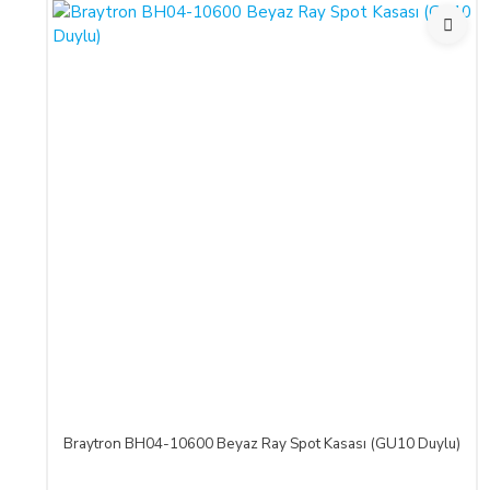
CAYMA HAKKI KULLANILAMAYACAK ÜRÜNLER:
Cayma hakkı süresi sona ermeden önce,
tüketicinin onayı ile 
ürün veya ürünlerin üretimine başlandıktan sonra,
Sipariş İptali
olmadığı müddetçe
İadesi ve Değişimi
mümkün değildir.
TEMERRÜT HALİ VE HUKUKİ SONUÇLARI:
ALICI, ödeme işlemlerini kredi kartı ile yaptığı durumda temerr
kabul, beyan ve taahhüt eder. Bu durumda ilgili banka hukuki 
düşmesi halinde, ALICI, borcun gecikmeli ifasından dolayı SATIC
ÖDEME VE TESLİMAT:
Ödemelerinizi, Banka Havalesi veya EFT (Elektronik Fon Transf
Türk Katılım Bankası (TL)
hesabımıza yapabilirsiniz.
Braytron BH04-10600 Beyaz Ray Spot Kasası (GU10 Duylu)
Sitemiz üzerinden kredi kartlarınız ile, online tek ödeme veya onl