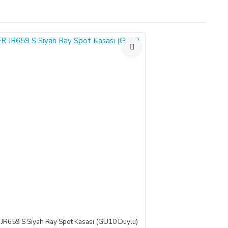
tış sözleşmesini kabul etmiş sayılırsınız.
r Yönetmeliği (RG: 27.11.2014/29188) hükümleri ile yürürlükteki
 süre içinde ürün teslim edilmez ise, ALICILAR sözleşmeyi sona
undadır.
bu durumu bildirmek zorundadır. 14 gün içinde de toplam bedel
JR659 S Siyah Ray Spot Kasası (GU10 Duylu)