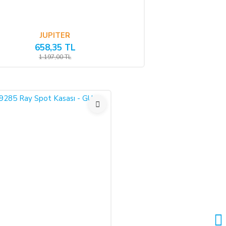
 satılan ürün bedeli ilgili banka veya finans kuruluşu tarafından
undadır.
JUPITER
658,35 TL
1.197,00 TL
i, ürünün benzeri ile değiştirilmesini veya engel ortadan kalkana
 nakden bu ücret ödenir. ALICI, ödemeyi kredi kartı ile yapmış ise
ktarması olasıdır.
rgo şirketinden teslim almayacaktır. Teslim alınan mal/hizmetin
mal/hizmet kullanılmamalıdır ve ürünle birlikte fatura da iade
 aşağıdaki iletişim bilgileri üzerinden bildirmek şartıyla hiçbir