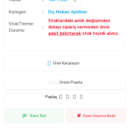
Kategori
Dış Mekan Aplikler
Stoklardaki anlık değişimden
Stok/Termin
dolayı sipariş vermeden önce
Durumu
adet belirterek
stok teyidi alınız.
Ürün Karşılaştır
Ürünü Puanla
Paylaş
Soru Sor
Fiyatı Düşerse Bildir