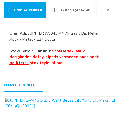
Ürün Açıklaması
Taksit Seçenekleri
Müşt
Ürün Adı:
JUPITER JW943 AN Antrasit Dış Mekan
Aplik - Metal - E27 Duylu
Stok/Termin Durumu:
Stoklardaki anlık
değişimden dolayı sipariş vermeden önce
adet
belirterek
stok teyidi alınız.
GENEL:
BENZER ÜRÜNLER
Bu ürüne ilk yorumu siz yapın!
Kullanmakta olduğunuz web sitesi üzerinden elektronik
ortamda sipariş verdiğiniz takdirde, size sunulan ön
Yorum Yaz
bilgilendirme formunu ve mesafeli satış sözleşmesini kabul
etmiş sayılırsınız.