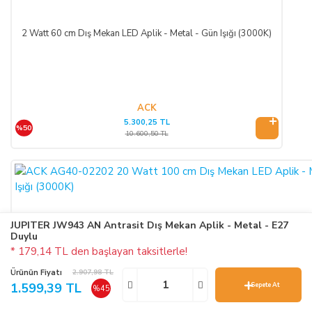
2 Watt 60 cm Dış Mekan LED Aplik - Metal - Gün Işığı (3000K)
ACK
5.300,25 TL
%50
10.600,50 TL
JUPITER JW943 AN Antrasit Dış Mekan Aplik - Metal - E27
Duylu
* 179,14 TL den başlayan taksitlerle!
Ürünün Fiyatı
2.907,98 TL
1.599,39 TL
Sepete At
%45