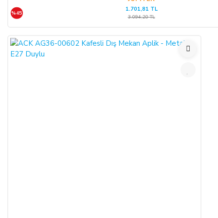
1.701,81 TL
%45
3.094,20 TL