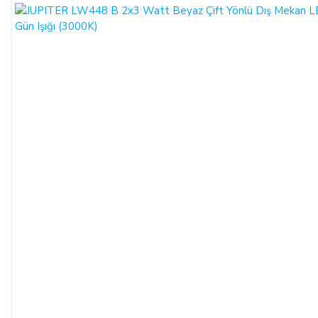
SATIN ALINAN ÜRÜN BEDELİ ÖDENMEZ İSE:
ALICI, satın aldığı ürün bedelini ödemez veya banka
kayıtlarında iptal ederse, SATICI'nın ürünü teslim
yükümlülüğü sona erer.
KREDİ KARTININ YETKİSİZ KULLANIMI İLE
YAPILAN ALIŞVERİŞLER:
Ürün teslim edildikten sonra, ALICI'nın ödeme yaptığı kredi
kartının yetkisiz kişiler tarafından haksız olarak kullanıldığı
tespit edilirse ve satılan ürün bedeli ilgili banka veya finans
kuruluşu tarafından SATICI'ya ödenmez ise, ALICI, sözleşme
konusu ürünü 3 gün içerisinde nakliye gideri SATICI’ya ait
olacak şekilde SATICI’ya iade etmek zorundadır.
ÖNGÖRÜLEMEYEN SEBEPLERLE ÜRÜN SÜRESİNDE
TESLİM EDİLEMEZ İSE: