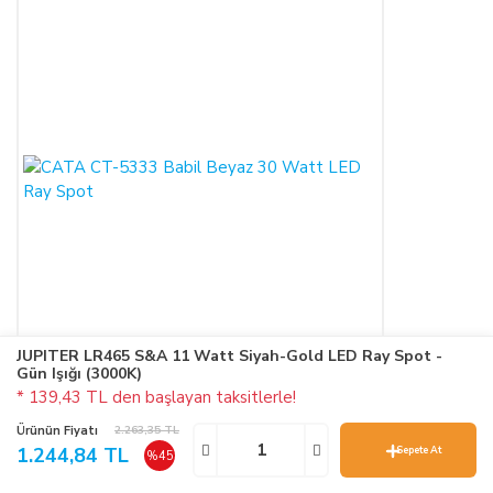
JUPITER LR465 S&A 11 Watt Siyah-Gold LED Ray Spot -
Gün Işığı (3000K)
* 139,43 TL den başlayan taksitlerle!
Ürünün Fiyatı
2.263,35 TL
1.244,84 TL
Sepete At
%45