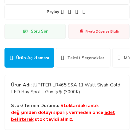
Paylaş
Soru Sor
Fiyatı Düşerse Bildir
Ürün Açıklaması
Taksit Seçenekleri
Müşt
Ürün Adı:
JUPITER LR465 S&A 11 Watt Siyah-Gold
LED Ray Spot - Gün Işığı (3000K)
Stok/Termin Durumu:
Stoklardaki anlık
değişimden dolayı sipariş vermeden önce
adet
belirterek
stok teyidi alınız.