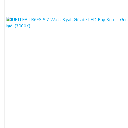
SATICININ CAYMA HAKKI BİLDİRİMİ YAPILACAK
İLETİŞİM BİLGİLERİ:
ŞİRKET BİLGİLERİ
Adı/Unvanı
:
LIGHT STORE Aydınlatma Sistemleri LTD.
ŞTİ.
Adresi
:
İstiklal Mh. Keten Sk. No:39 A Blok D:103 PK:
54050, Serdivan/SAKARYA
E-Posta
:
info@aydinlatmamekani.com
Adresi
Telefon No
:
0850 303 28 54
CAYMA HAKKININ SÜRESİ:
ALICI, satın aldığı eğer bir hizmet ise, bu 14 günlük süre
sözleşmenin imzalandığı tarihten itibaren başlar. Cayma hakkı
süresi sona ermeden önce, tüketicinin onayı ile hizmetin ifasına