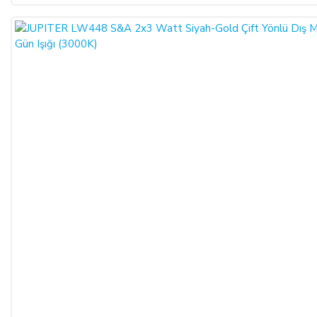
Cayma hakkının kullanılması nedeniyle SATICI tarafından
düzenlenen kampanya limit tutarının altına düşülmesi halinde
kampanya kapsamında faydalanılan indirim miktarı iptal edilir.
CAYMA HAKKI KULLANILAMAYACAK ÜRÜNLER:
Cayma hakkı süresi sona ermeden önce,
tüketicinin onayı ile
ifasına başlanan
hizmetlere ilişkin cayma hakkının
kullanılması Yönetmelik gereği mümkün değildir. Yani,
ALICI'nın siparişi üzerine üretilen ürün veya ürünlerin
üretimine başlandıktan sonra,
Sipariş İptali
mümkün
değildir.
Bununla birlikte, ALICI'nın
siparişi üzerine üretilen
bu ürün veya ürünlerin, üretim hatası gibi satıcıdan kaynaklı
bir kusur olmadığı müddetçe
İadesi ve Değişimi
mümkün
değildir.
TEMERRÜT HALİ VE HUKUKİ SONUÇLARI: