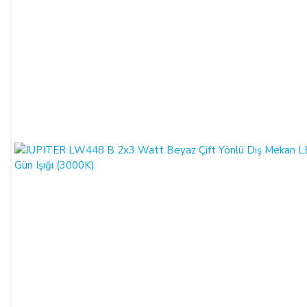
Satın alınan ürün, eksiksiz ve siparişte belirtilen niteliklere
uygun ve varsa garanti belgesi, kullanım kılavuzu gibi
belgelerle teslim edilmek zorundadır.
Satın alınan ürünün satılmasının imkânsızlaşması durumunda,
satıcı bu durumu öğrendiğinden itibaren 3 gün içinde yazılı
olarak alıcıya bu durumu bildirmek zorundadır. 14 gün içinde
de toplam bedel ALICI’ya iade edilmek zorundadır.
SATIN ALINAN ÜRÜN BEDELİ ÖDENMEZ İSE:
ALICI, satın aldığı ürün bedelini ödemez veya banka
kayıtlarında iptal ederse, SATICI'nın ürünü teslim
yükümlülüğü sona erer.
KREDİ KARTININ YETKİSİZ KULLANIMI İLE
YAPILAN ALIŞVERİŞLER:
Ürün teslim edildikten sonra, ALICI'nın ödeme yaptığı kredi