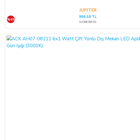
JUPITER
956,18 TL
SATICININ CAYMA HAKKI BİLDİRİMİ YAPILACAK
%45
1.738,50 TL
İLETİŞİM BİLGİLERİ:
ŞİRKET BİLGİLERİ
Adı/Unvanı
:
LIGHT STORE Aydınlatma Sistemleri LTD.
ŞTİ.
Adresi
:
İstiklal Mh. Keten Sk. No:39 A Blok D:103 PK:
54050, Serdivan/SAKARYA
E-Posta
:
info@aydinlatmamekani.com
Adresi
Telefon No
:
0850 303 28 54
CAYMA HAKKININ SÜRESİ: