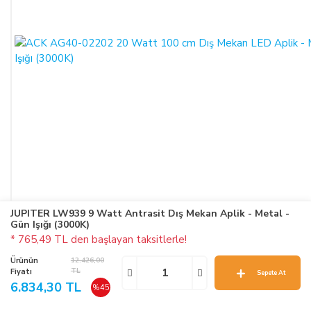
JUPITER LW939 9 Watt Antrasit Dış Mekan Aplik - Metal -
Gün Işığı (3000K)
* 765,49 TL den başlayan taksitlerle!
Ürünün
12.426,00
TL
Fiyatı
Sepete At
6.834,30 TL
%45