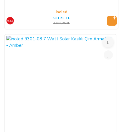
inoled
581,60 TL
%42
1.002,75 TL