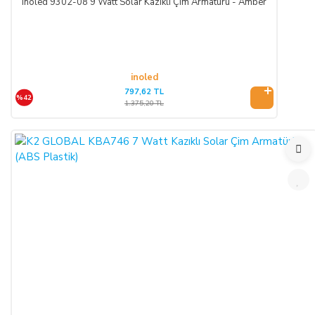
inoled 9302-08 9 Watt Solar Kazıklı Çim Armatürü - Amber
inoled
797,62 TL
%42
1.375,20 TL