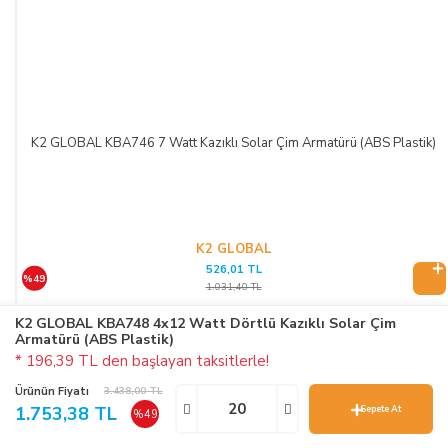
K2 GLOBAL KBA746 7 Watt Kazıklı Solar Çim Armatürü (ABS Plastik)
K2 GLOBAL
526,01 TL
%49
1.031,40 TL
K2 GLOBAL KBA748 4x12 Watt Dörtlü Kazıklı Solar Çim
Armatürü (ABS Plastik)
Birlikte Tavsiye Edilenler
* 196,39 TL den başlayan taksitlerle!
Tavsiye Ürün Bulunamadı
Ürünün Fiyatı
3.438,00 TL
1.753,38 TL
Sepete At
%49