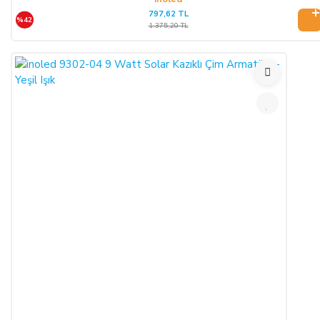
797,62 TL
%42
1.375,20 TL