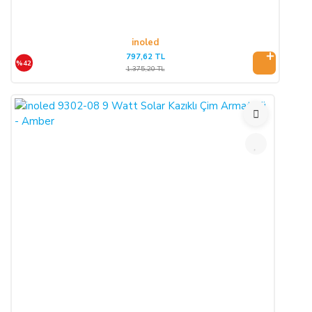
inoled
797,62 TL
%42
1.375,20 TL