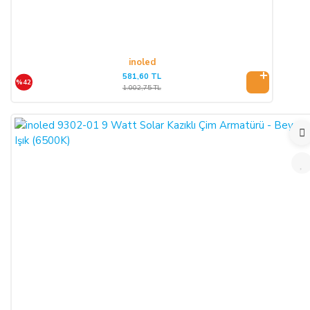
inoled
581,60 TL
%42
1.002,75 TL