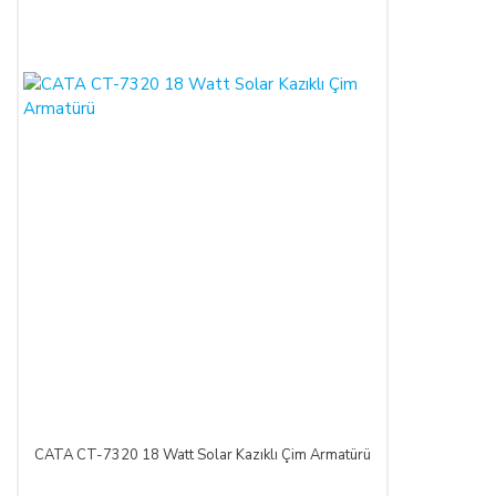
ALICININ ÜRÜNÜ KONTROL ETME YÜKÜMLÜLÜĞÜ:
ALICI, sözleşme konusu mal/hizmeti teslim almadan önce
muayene edecek; ezik, kırık, ambalajı yırtılmış vb. hasarlı ve
ayıplı mal/hizmeti kargo şirketinden teslim almayacaktır.
Teslim alınan mal/hizmetin hasarsız ve sağlam olduğu kabul
edilecektir. ALICI, teslimden sonra mal/hizmeti özenle
korunmak zorundadır. Cayma hakkı kullanılacaksa mal/hizmet
kullanılmamalıdır ve ürünle birlikte fatura da iade edilmelidir.
CAYMA HAKKI:
ALICI; satın aldığı ürünün kendisine veya gösterdiği adresteki
kişi/kuruluşa teslim tarihinden itibaren 14 (on dört) gün
içerisinde, SATICI’ya aşağıdaki iletişim bilgileri üzerinden
bildirmek şartıyla hiçbir hukuki ve cezai sorumluluk
üstlenmeksizin ve hiçbir gerekçe göstermeksizin malı
CATA CT-7320 18 Watt Solar Kazıklı Çim Armatürü
reddederek sözleşmeden cayma hakkını kullanabilir.