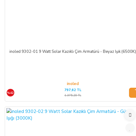
inoled 9302-01 9 Watt Solar Kazıklı Çim Armatürü - Beyaz Işık (6500K)
inoled
797,62 TL
%42
1.375,20 TL