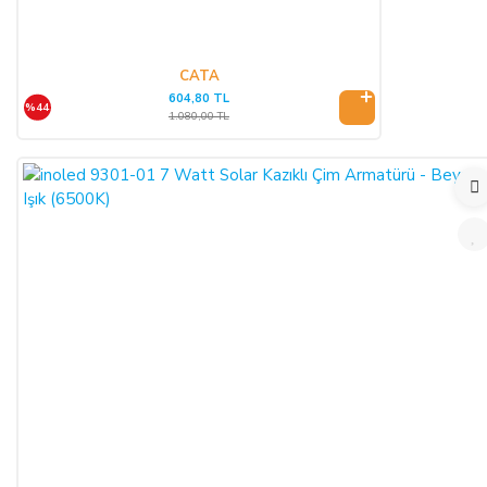
SATICININ CAYMA HAKKI BİLDİRİMİ YAPILACAK
İLETİŞİM BİLGİLERİ:
CATA
604,80 TL
ŞİRKET BİLGİLERİ
%44
1.080,00 TL
Adı/Unvanı
:
LIGHT STORE Aydınlatma Sistemleri LTD.
ŞTİ.
Adresi
:
İstiklal Mh. Keten Sk. No:39 A Blok D:103 PK:
54050, Serdivan/SAKARYA
E-Posta
:
info@aydinlatmamekani.com
Adresi
Telefon No
:
0850 303 28 54
CAYMA HAKKININ SÜRESİ:
ALICI, satın aldığı eğer bir hizmet ise, bu 14 günlük süre