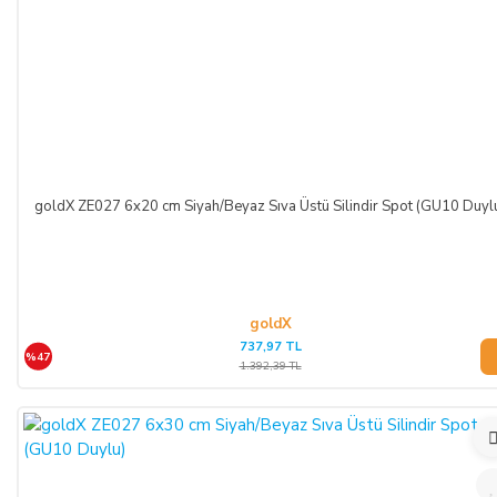
goldX ZE027 6x20 cm Siyah/Beyaz Sıva Üstü Silindir Spot (GU10 Duyl
goldX
737,97 TL
%47
1.392,39 TL