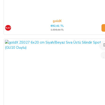
goldX
692,41 TL
%47
1.306,44 TL