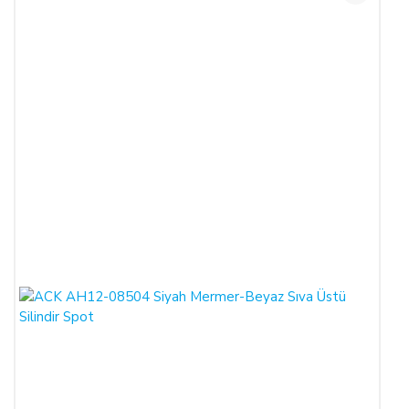
reddederek sözleşmeden cayma hakkını kullanabilir.
SATICININ CAYMA HAKKI BİLDİRİMİ YAPILACAK
İLETİŞİM BİLGİLERİ:
ŞİRKET BİLGİLERİ
Adı/Unvanı
:
LIGHT STORE Aydınlatma Sistemleri LTD.
ŞTİ.
Adresi
:
İstiklal Mh. Keten Sk. No:39 A Blok D:103 PK:
54050, Serdivan/SAKARYA
E-Posta
:
info@aydinlatmamekani.com
Adresi
Telefon No
:
0850 303 28 54
CAYMA HAKKININ SÜRESİ: