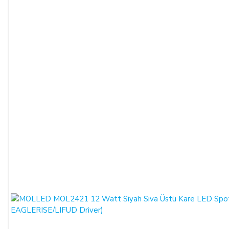
ALICILAR sözleşmeyi sona erdirebilir.
Satın alınan ürün, eksiksiz ve siparişte belirtilen niteliklere
uygun ve varsa garanti belgesi, kullanım kılavuzu gibi
belgelerle teslim edilmek zorundadır.
Satın alınan ürünün satılmasının imkânsızlaşması durumunda,
satıcı bu durumu öğrendiğinden itibaren 3 gün içinde yazılı
olarak alıcıya bu durumu bildirmek zorundadır. 14 gün içinde
de toplam bedel ALICI’ya iade edilmek zorundadır.
SATIN ALINAN ÜRÜN BEDELİ ÖDENMEZ İSE:
ALICI, satın aldığı ürün bedelini ödemez veya banka
kayıtlarında iptal ederse, SATICI'nın ürünü teslim
yükümlülüğü sona erer.
KREDİ KARTININ YETKİSİZ KULLANIMI İLE
YAPILAN ALIŞVERİŞLER: