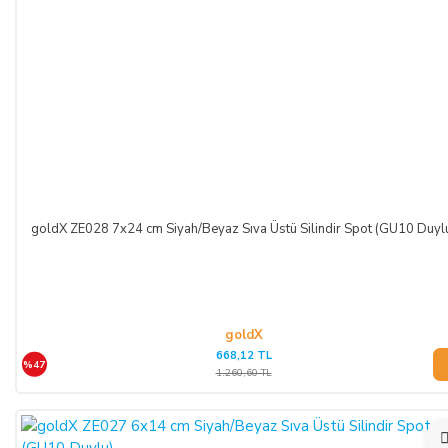
goldX ZE028 7x24 cm Siyah/Beyaz Sıva Üstü Silindir Spot (GU10 Duyl
goldX
668,12 TL
%47
1.260,60 TL