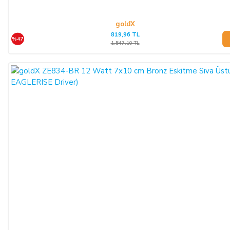
goldX
819,96 TL
%47
1.547,10 TL