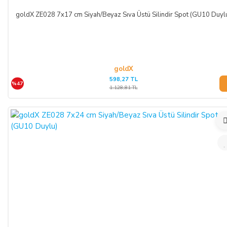
ödemelerinizde, siparişiniz sonunda kredi kartınızdan tutar
goldX ZE028 7x17 cm Siyah/Beyaz Sıva Üstü Silindir Spot (GU10 Duyl
çekim işlemi gerçekleşecektir.
goldX
598,27 TL
%47
1.128,81 TL