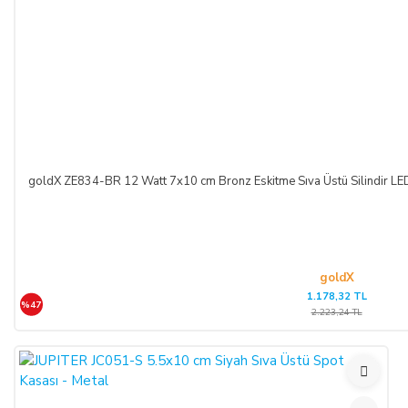
goldX ZE834-BR 12 Watt 7x10 cm Bronz Eskitme Sıva Üstü Silindir 
goldX
1.178,32 TL
%47
2.223,24 TL