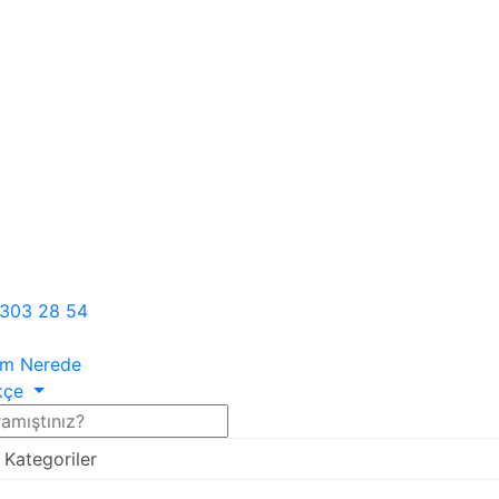
303 28 54
om
Nerede
kçe