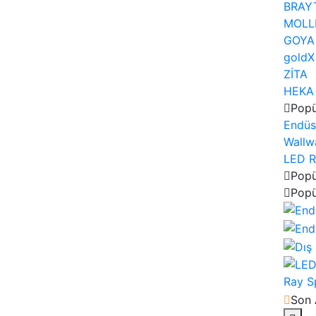
BRAY
MOLL
GOYA
goldX
ZİTA
HEKA
Popü
Endüst
Wallw
LED
R
Popü
Popü
Ray S
Son 