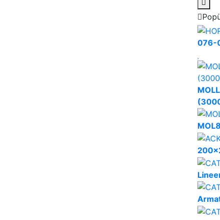
Popü
076-0
MOLLE
(300
MOL80
200x2
Linee
Arma