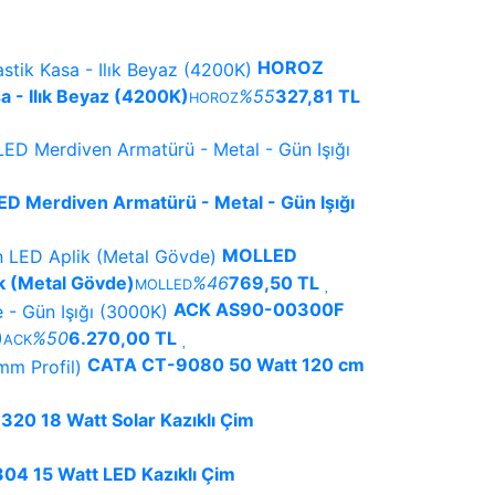
HOROZ
 - Ilık Beyaz (4200K)
%55
327,81 TL
HOROZ
D Merdiven Armatürü - Metal - Gün Işığı
MOLLED
k (Metal Gövde)
%46
769,50 TL
MOLLED
ACK AS90-00300F
)
%50
6.270,00 TL
ACK
CATA CT-9080 50 Watt 120 cm
20 18 Watt Solar Kazıklı Çim
4 15 Watt LED Kazıklı Çim