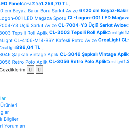
LED Panel
%35
1.259,70 TL
GOYA
6x20 cm Beyaz-Bakır 
CL-Logon-001 LED Mağaza
CL-7004-Y3 Üçlü Sarkıt Avize
C
CL-3003 Tepsili Roll Aplik
1
CreaLight
CreaLight CL
896,04 TL
CreaLight
CL-3046 Şapkalı Vintage Aplik
CL-3056 Retro Polo Aplik
1.
CreaLight
Gezdiklerim
lar
 Ürünleri
oglar
ı Bilgiler
ri Yorumları