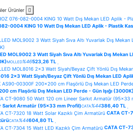
ler Ürünler
82-0004 KING 10 Watt Dış Mekan LED Aplik - Plastik Kasa
D MOL9002 3 Watt Siyah Sıva Altı Yuvarlak Dış Mekan LE
0K)
%46
523,26 TL
MOLLED
16 2x3 Watt Siyah/Beyaz Çift Yönlü Dış Mekan LED Apli
00 cm Flaşörlü Dış Mekan LED Perde - Gün Işığı (3000K
r Sarkıt Armatür (95x33 mm Profil)
%44
386,40 TL
CATA
CATA CT-73
türü
%44
604,80 TL
CATA
CATA CT-730