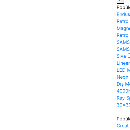
Popül
Endüst
Retro
Magne
Retro 
SAMS
SAMS
Sıva 
Linee
LED M
Neon
Dış M
4000K
Ray S
30x30
Popül
CreaL