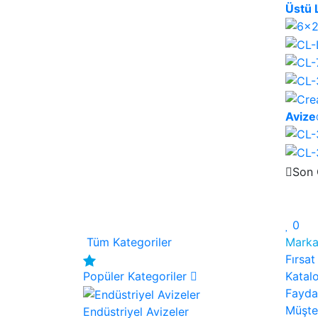
Üstü 
Avize
Son 
0
Tüm Kategoriler
Marka
Fırsat
Popüler Kategoriler
Katal
Faydal
Müşte
Endüstriyel Avizeler