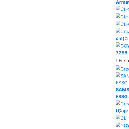
Arma
cm)
Cr
7258 
Fırsa
SAMSU
FSSG
(Çap: