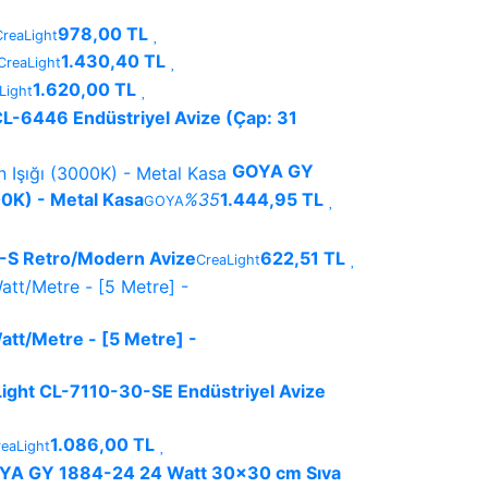
978,00 TL
CreaLight
1.430,40 TL
CreaLight
1.620,00 TL
Light
CL-6446 Endüstriyel Avize (Çap: 31
GOYA GY
00K) - Metal Kasa
%35
1.444,95 TL
GOYA
-S Retro/Modern Avize
622,51 TL
CreaLight
att/Metre - [5 Metre] -
ight CL-7110-30-SE Endüstriyel Avize
1.086,00 TL
reaLight
YA GY 1884-24 24 Watt 30x30 cm Sıva