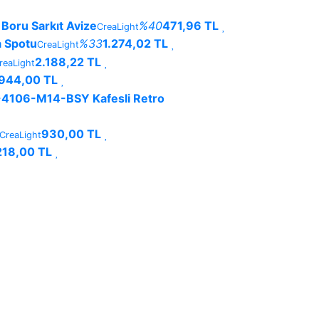
Boru Sarkıt Avize
%40
471,96 TL
CreaLight
 Spotu
%33
1.274,02 TL
CreaLight
2.188,22 TL
reaLight
.944,00 TL
-4106-M14-BSY Kafesli Retro
930,00 TL
CreaLight
218,00 TL