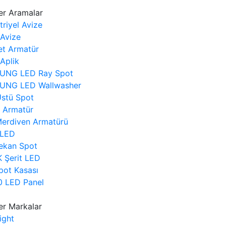
er Aramalar
riyel Avize
 Avize
t Armatür
Aplik
UNG LED Ray Spot
UNG LED Wallwasher
Üstü Spot
r Armatür
erdiven Armatürü
 LED
ekan Spot
 Şerit LED
pot Kasası
 LED Panel
er Markalar
ight