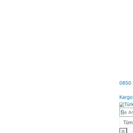
0850
Karg
Tür