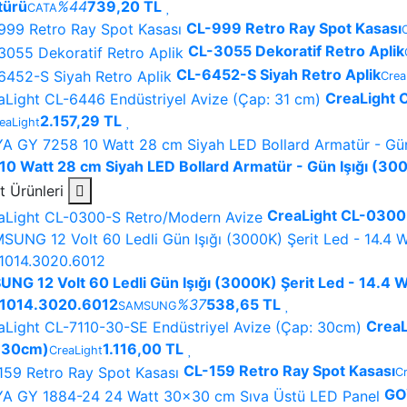
türü
%44
739,20 TL
CATA
CL-999 Retro Ray Spot Kasası
CL-3055 Dekoratif Retro Aplik
CL-6452-S Siyah Retro Aplik
Crea
CreaLight 
2.157,29 TL
eaLight
10 Watt 28 cm Siyah LED Bollard Armatür - Gün Işığı (30
t Ürünleri
CreaLight CL-0300
NG 12 Volt 60 Ledli Gün Işığı (3000K) Şerit Led - 14.4 W
.1014.3020.6012
%37
538,65 TL
SAMSUNG
CreaL
 30cm)
1.116,00 TL
CreaLight
CL-159 Retro Ray Spot Kasası
C
GO