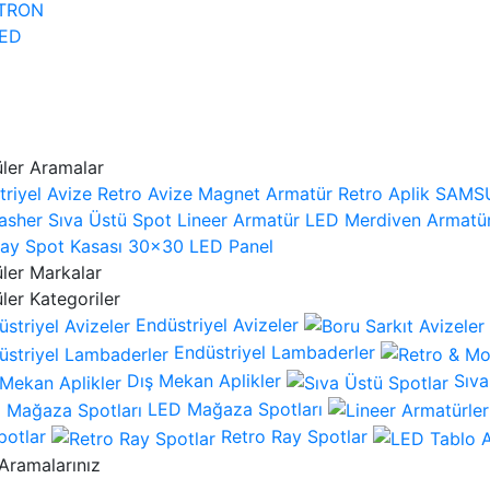
TRON
ED
ler Aramalar
riyel Avize
Retro Avize
Magnet Armatür
Retro Aplik
SAMSU
asher
Sıva Üstü Spot
Lineer Armatür
LED Merdiven Armatü
ay Spot Kasası
30x30 LED Panel
ler Markalar
ler Kategoriler
Endüstriyel Avizeler
Endüstriyel Lambaderler
Dış Mekan Aplikler
Sıva
LED Mağaza Spotları
potlar
Retro Ray Spotlar
Aramalarınız