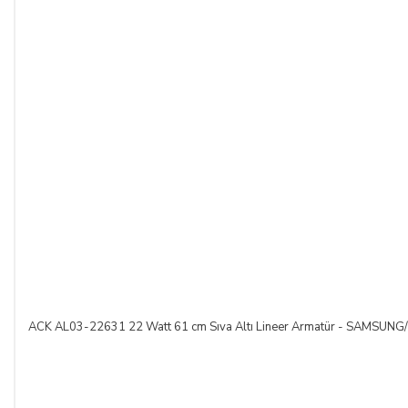
SİSTEMLERİ LTD. ŞTİ.
hesap adlı
TR42 0020 5000 0971
2352 8000 01 IBAN nolu Kuveyt Türk Katılım Bankası
(TL)
hesabımıza yapabilirsiniz.
Sitemiz üzerinden kredi kartlarınız ile, online tek ödeme veya
online taksit imkânlarından yararlanabilirsiniz. Online
ödemelerinizde, siparişiniz sonunda kredi kartınızdan tutar
çekim işlemi gerçekleşecektir.
ACK AL03-22631 22 Watt 61 cm Sıva Altı Lineer Armatür - SAMSUNG