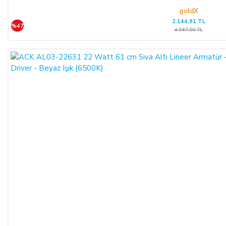
ALICI; satın aldığı ürünün kendisine veya gösterdiği adresteki
goldX
2.144,91 TL
kişi/kuruluşa teslim tarihinden itibaren 14 (on dört) gün
%47
4.047,00 TL
içerisinde, SATICI’ya aşağıdaki iletişim bilgileri üzerinden
bildirmek şartıyla hiçbir hukuki ve cezai sorumluluk
üstlenmeksizin ve hiçbir gerekçe göstermeksizin malı
reddederek sözleşmeden cayma hakkını kullanabilir.
SATICININ CAYMA HAKKI BİLDİRİMİ YAPILACAK
İLETİŞİM BİLGİLERİ:
ŞİRKET BİLGİLERİ
Adı/Unvanı
:
LIGHT STORE Aydınlatma Sistemleri LTD.
ŞTİ.
Adresi
:
İstiklal Mh. Keten Sk. No:39 A Blok D:103 PK:
54050, Serdivan/SAKARYA
E-Posta
:
info@aydinlatmamekani.com