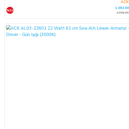
ACK
1.482,00
%50
2.964,00