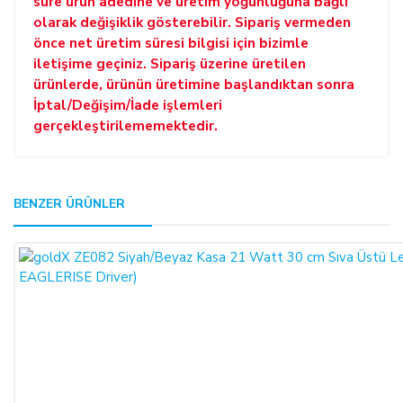
süre ürün adedine ve üretim yoğunluğuna bağlı
olarak değişiklik gösterebilir. Sipariş vermeden
önce net üretim süresi bilgisi için bizimle
iletişime geçiniz. Sipariş üzerine üretilen
ürünlerde, ürünün üretimine başlandıktan sonra
İptal/Değişim/İade işlemleri
gerçekleştirilememektedir.
GENEL:
BENZER ÜRÜNLER
Bu ürüne ilk yorumu siz yapın!
Kullanmakta olduğunuz web sitesi üzerinden elektronik
ortamda sipariş verdiğiniz takdirde, size sunulan ön
Yorum Yaz
bilgilendirme formunu ve mesafeli satış sözleşmesini kabul
etmiş sayılırsınız.
ALICILAR, satın aldıkları ürünün satış ve teslimi ile ilgili
olarak 6502 sayılı Tüketicinin Korunması Hakkında Kanun ve
Mesafeli Sözleşmeler Yönetmeliği (RG: 27.11.2014/29188)
hükümleri ile yürürlükteki diğer yasalara tabidir.