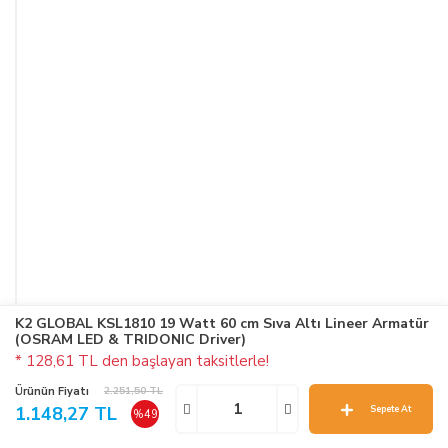
K2 GLOBAL KSL1810 19 Watt 60 cm Sıva Altı Lineer Armatür
(OSRAM LED & TRIDONIC Driver)
* 128,61 TL den başlayan taksitlerle!
Ürünün Fiyatı
2.251,50 TL
1.148,27 TL
Sepete At
%49