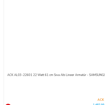
ACK AL03-22601 22 Watt 61 cm Sıva Altı Lineer Armatür - SAMSUNG
ACK
1.482,00