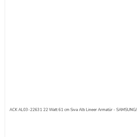
SİSTEMLERİ LTD. ŞTİ.
hesap adlı
TR42 0020 5000 0971
2352 8000 01 IBAN nolu Kuveyt Türk Katılım Bankası
(TL)
hesabımıza yapabilirsiniz.
Sitemiz üzerinden kredi kartlarınız ile, online tek ödeme veya
online taksit imkânlarından yararlanabilirsiniz. Online
ödemelerinizde, siparişiniz sonunda kredi kartınızdan tutar
çekim işlemi gerçekleşecektir.
ACK AL03-22631 22 Watt 61 cm Sıva Altı Lineer Armatür - SAMSUNG