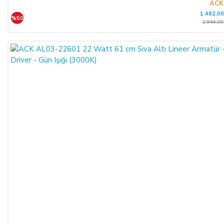
ACK
1.482,00
%50
2.964,00