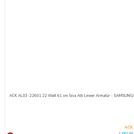
ACK AL03-22601 22 Watt 61 cm Sıva Altı Lineer Armatür - SAMSUNG
ACK
1.482,00