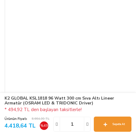
K2 GLOBAL KSL1818 96 Watt 300 cm Sıva Altı Lineer
Armatür (OSRAM LED & TRIDONIC Driver)
* 494,92 TL den başlayan taksitlerle!
Ürünün Fiyatı
8.664,00 TL
4.418,64 TL
Sepete At
%49