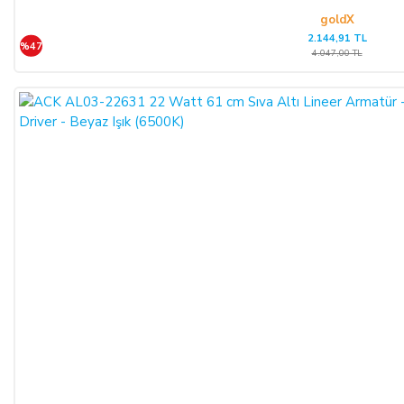
ALICI; satın aldığı ürünün kendisine veya gösterdiği adresteki
goldX
2.144,91 TL
kişi/kuruluşa teslim tarihinden itibaren 14 (on dört) gün
%47
4.047,00 TL
içerisinde, SATICI’ya aşağıdaki iletişim bilgileri üzerinden
bildirmek şartıyla hiçbir hukuki ve cezai sorumluluk
üstlenmeksizin ve hiçbir gerekçe göstermeksizin malı
reddederek sözleşmeden cayma hakkını kullanabilir.
SATICININ CAYMA HAKKI BİLDİRİMİ YAPILACAK
İLETİŞİM BİLGİLERİ:
ŞİRKET BİLGİLERİ
Adı/Unvanı
:
LIGHT STORE Aydınlatma Sistemleri LTD.
ŞTİ.
Adresi
:
İstiklal Mh. Keten Sk. No:39 A Blok D:103 PK:
54050, Serdivan/SAKARYA
E-Posta
:
info@aydinlatmamekani.com