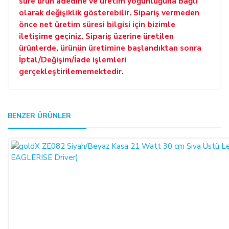
süre ürün adedine ve üretim yoğunluğuna bağlı
olarak değişiklik gösterebilir. Sipariş vermeden
önce net üretim süresi bilgisi için bizimle
iletişime geçiniz. Sipariş üzerine üretilen
ürünlerde, ürünün üretimine başlandıktan sonra
İptal/Değişim/İade işlemleri
gerçekleştirilememektedir.
GENEL:
BENZER ÜRÜNLER
Bu ürüne ilk yorumu siz yapın!
Kullanmakta olduğunuz web sitesi üzerinden elektronik
ortamda sipariş verdiğiniz takdirde, size sunulan ön
Yorum Yaz
bilgilendirme formunu ve mesafeli satış sözleşmesini kabul
etmiş sayılırsınız.
ALICILAR, satın aldıkları ürünün satış ve teslimi ile ilgili
olarak 6502 sayılı Tüketicinin Korunması Hakkında Kanun ve
Mesafeli Sözleşmeler Yönetmeliği (RG: 27.11.2014/29188)
hükümleri ile yürürlükteki diğer yasalara tabidir.