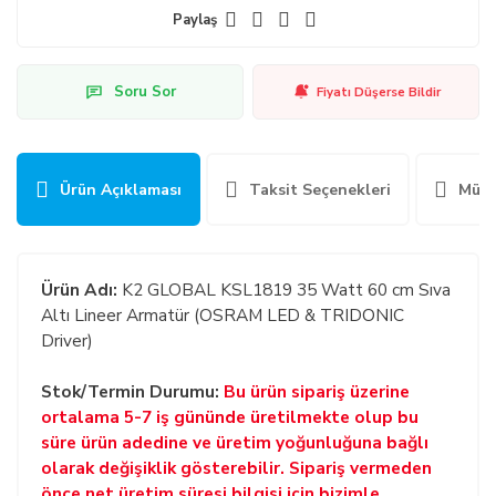
Paylaş
Soru Sor
Fiyatı Düşerse Bildir
Ürün Açıklaması
Taksit Seçenekleri
Müşt
Ürün Adı:
K2 GLOBAL KSL1819 35 Watt 60 cm Sıva
Altı Lineer Armatür (OSRAM LED & TRIDONIC
Driver)
Stok/Termin Durumu:
Bu ürün sipariş üzerine
ortalama 5-7 iş gününde üretilmekte olup bu
süre ürün adedine ve üretim yoğunluğuna bağlı
olarak değişiklik gösterebilir. Sipariş vermeden
önce net üretim süresi bilgisi için bizimle