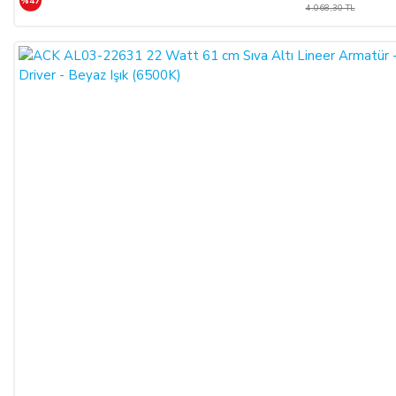
%47
4.068,30 TL
içerisinde, SATICI’ya aşağıdaki iletişim bilgileri üzerinden
bildirmek şartıyla hiçbir hukuki ve cezai sorumluluk
üstlenmeksizin ve hiçbir gerekçe göstermeksizin malı
reddederek sözleşmeden cayma hakkını kullanabilir.
SATICININ CAYMA HAKKI BİLDİRİMİ YAPILACAK
İLETİŞİM BİLGİLERİ:
ŞİRKET BİLGİLERİ
Adı/Unvanı
:
LIGHT STORE Aydınlatma Sistemleri LTD.
ŞTİ.
Adresi
:
İstiklal Mh. Keten Sk. No:39 A Blok D:103 PK:
54050, Serdivan/SAKARYA
E-Posta
:
info@aydinlatmamekani.com
Adresi
Telefon No
:
0850 303 28 54