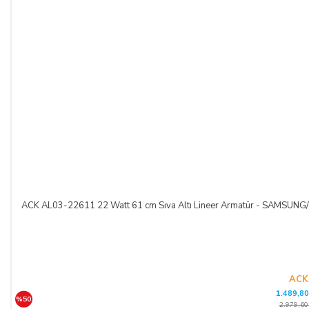
ACK AL03-22611 22 Watt 61 cm Sıva Altı Lineer Armatür - SAMSUNG
ACK
1.489,80
%50
2.979,60