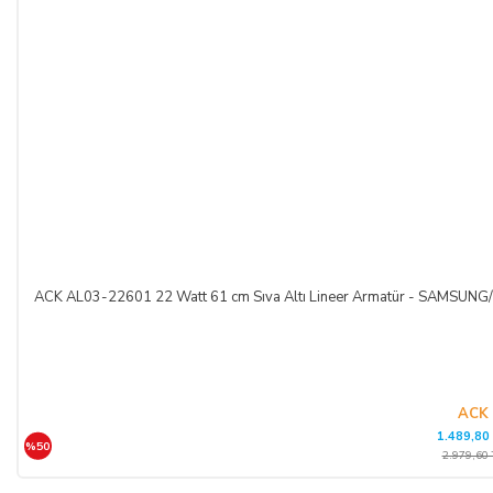
ACK AL03-22601 22 Watt 61 cm Sıva Altı Lineer Armatür - SAMSUNG
ACK
1.489,80
%50
2.979,60 