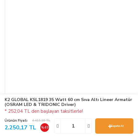
K2 GLOBAL KSL1819 35 Watt 60 cm Sıva Altı Lineer Armatür
(OSRAM LED & TRIDONIC Driver)
* 252,04 TL den başlayan taksitlerle!
Ürünün Fiyatı
4.412,10 TL
2.250,17 TL
Sepete At
%49