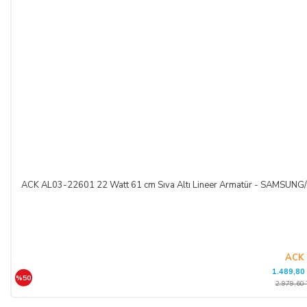
ACK AL03-22601 22 Watt 61 cm Sıva Altı Lineer Armatür - SAMSUNG
ACK
1.489,80
%50
2.979,60 