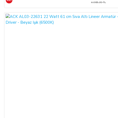
%47
4.068,30 TL
içerisinde, SATICI’ya aşağıdaki iletişim bilgileri üzerinden
bildirmek şartıyla hiçbir hukuki ve cezai sorumluluk
üstlenmeksizin ve hiçbir gerekçe göstermeksizin malı
reddederek sözleşmeden cayma hakkını kullanabilir.
SATICININ CAYMA HAKKI BİLDİRİMİ YAPILACAK
İLETİŞİM BİLGİLERİ:
ŞİRKET BİLGİLERİ
Adı/Unvanı
:
LIGHT STORE Aydınlatma Sistemleri LTD.
ŞTİ.
Adresi
:
İstiklal Mh. Keten Sk. No:39 A Blok D:103 PK:
54050, Serdivan/SAKARYA
E-Posta
:
info@aydinlatmamekani.com
Adresi
Telefon No
:
0850 303 28 54