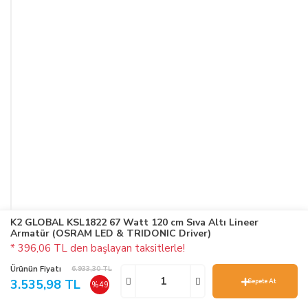
K2 GLOBAL KSL1822 67 Watt 120 cm Sıva Altı Lineer
Armatür (OSRAM LED & TRIDONIC Driver)
* 396,06 TL den başlayan taksitlerle!
Ürünün Fiyatı
6.933,30 TL
3.535,98 TL
Sepete At
%49