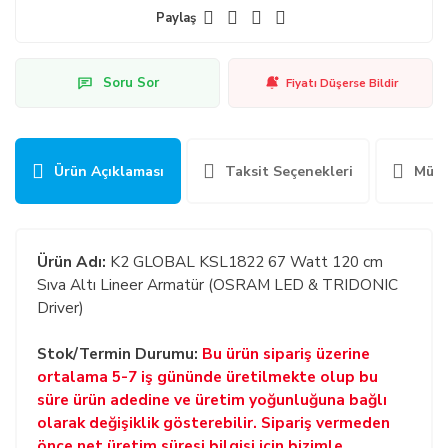
Paylaş
Soru Sor
Fiyatı Düşerse Bildir
Ürün Açıklaması
Taksit Seçenekleri
Müşt
Ürün Adı:
K2 GLOBAL KSL1822 67 Watt 120 cm
Sıva Altı Lineer Armatür (OSRAM LED & TRIDONIC
Driver)
Stok/Termin Durumu:
Bu ürün sipariş üzerine
ortalama 5-7 iş gününde üretilmekte olup bu
süre ürün adedine ve üretim yoğunluğuna bağlı
olarak değişiklik gösterebilir. Sipariş vermeden
önce net üretim süresi bilgisi için bizimle