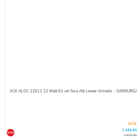
ACK AL03-22611 22 Watt 61 cm Sıva Altı Lineer Armatür - SAMSUNG
ACK
1.489,80
%50
2.979,60